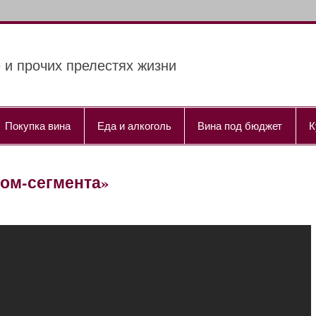
 и прочих прелестях жизни
Покупка вина
Еда и алкоголь
Вина под бюджет
К
ом-сегмента»