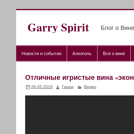
Перейти
к
содержимому
Garry Spirit
Блог о Вине
Новости и события
Алкоголь
Всё о вине
Отличные игристые вина «экон
26.03.2019
Гарри
Видео