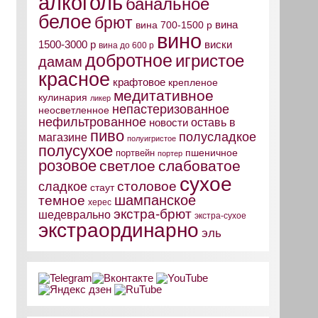
алкоголь
банальное
белое
брют
вина
вина 700-1500 р
вино
виски
1500-3000 р
вина до 600 р
добротное
игристое
дамам
красное
крафтовое
крепленое
медитативное
кулинария
ликер
непастеризованное
неосветленное
нефильтрованное
оставь в
новости
пиво
полусладкое
магазине
полуигристое
полусухое
пшеничное
портвейн
портер
розовое
светлое
слабоватое
сухое
столовое
сладкое
стаут
шампанское
темное
херес
экстра-брют
шедеврально
экстра-сухое
экстраординарно
эль