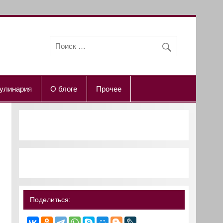
улинария
О блоге
Прочее
Поделиться: