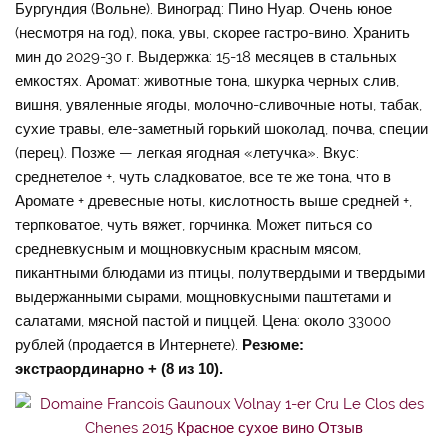
Бургундия (Вольне). Виноград: Пино Нуар. Очень юное
(несмотря на год), пока, увы, скорее гастро-вино. Хранить
мин до 2029-30 г. Выдержка: 15-18 месяцев в стальных
емкостях. Аромат: животные тона, шкурка черных слив,
вишня, увяленные ягоды, молочно-сливочные ноты, табак,
сухие травы, еле-заметный горький шоколад, почва, специи
(перец). Позже — легкая ягодная «летучка». Вкус:
среднетелое +, чуть сладковатое, все те же тона, что в
Аромате + древесные ноты, кислотность выше средней +,
терпковатое, чуть вяжет, горчинка. Может питься со
средневкусным и мощновкусным красным мясом,
пикантными блюдами из птицы, полутвердыми и твердыми
выдержанными сырами, мощновкусными паштетами и
салатами, мясной пастой и пиццей. Цена: около 33000
рублей (продается в Интернете).
Резюме:
экстраординарно + (8 из 10).