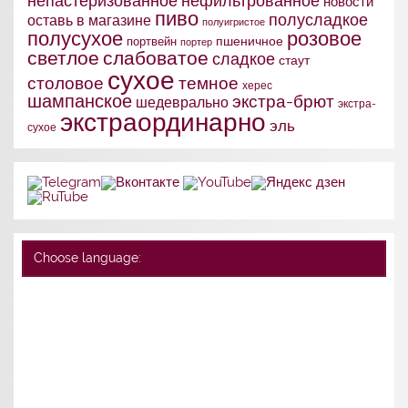
непастеризованное
нефильтрованное
новости
пиво
полусладкое
оставь в магазине
полуигристое
полусухое
розовое
портвейн
пшеничное
портер
слабоватое
светлое
сладкое
стаут
сухое
столовое
темное
херес
шампанское
экстра-брют
шедеврально
экстра-
экстраординарно
эль
сухое
Choose language: