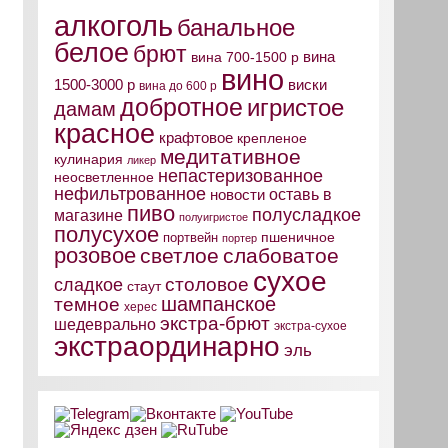
алкоголь
банальное
белое
брют
вина
вина 700-1500 р
вино
виски
1500-3000 р
вина до 600 р
добротное
игристое
дамам
красное
крафтовое
крепленое
медитативное
кулинария
ликер
непастеризованное
неосветленное
нефильтрованное
оставь в
новости
пиво
полусладкое
магазине
полуигристое
полусухое
пшеничное
портвейн
портер
розовое
светлое
слабоватое
сухое
столовое
сладкое
стаут
шампанское
темное
херес
экстра-брют
шедеврально
экстра-сухое
экстраординарно
эль