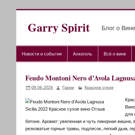
Перейти
к
содержимому
Garry Spirit
Блог о Вине
Новости и события
Алкоголь
Всё о вине
Feudo Montoni Nero d’Avola Lagnu
08.06.2026
Гарри
Красное сухое
Крас
Вино
для 
бетоне. Аромат: увяленная и чуть ликерная вишня, 
резковатые горные травы, подлесок, легкий дым, ге