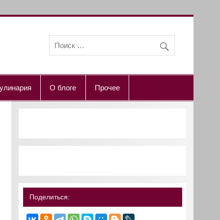
улинария
О блоге
Прочее
Поделиться: