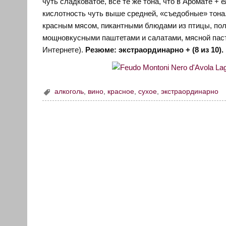
чуть сладковатое, все те же тона, что в Аромате +
кислотность чуть выше средней, «съедобные» тон
красным мясом, пикантными блюдами из птицы, п
мощновкусными паштетами и салатами, мясной пасто
Интернете).
Резюме: экстраординарно + (8 из 10).
алкоголь
,
вино
,
красное
,
сухое
,
экстраординарно