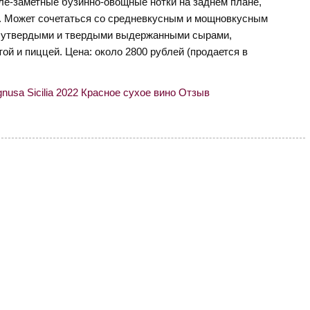
 еле-заметные бузинно-овощные нотки на заднем плане,
а. Может сочетаться со средневкусным и мощновкусным
олутвердыми и твердыми выдержанными сырами,
й и пиццей. Цена: около 2800 рублей (продается в