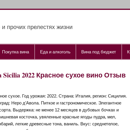
 и прочих прелестях жизни
Покупка вина
Еда и алкоголь
Вина под бюджет
К
sa Sicilia 2022 Красное сухое вино Отзыв
ное сухое. Год урожая: 2022. Страна: Италия, регион: Сицилия.
град: Неро д’Авола. Питкое и гастрономическое. Элегантное
сорта. Выдержка: не менее 12 месяцев в дубовых бочках и
вишневая косточка, увяленные красные ягоды пудра, мел,
рбарий, легкие древесные тона, ваниль. Вкус: среднетелое,