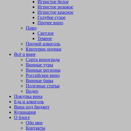
Игристое белое
Игристое розовое
Игристое красное
Голубое сухое
Прочее вино
Пиво
Светлое
Темное
Прочий алкоголь
Критерии оценки
Всё о вине
Сорта винограда
Винные туры
Винные регионы
Российское вино
Винные бары
Полезные статьи
Видео
Покупка вина
Еда и алкоголь
Вина под бюджет
Кулинария
О блоге
Обо мне
Контакты