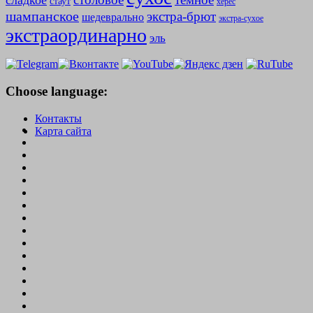
сладкое
стаут
херес
шампанское
экстра-брют
шедеврально
экстра-сухое
экстраординарно
эль
Choose language:
Контакты
Карта сайта