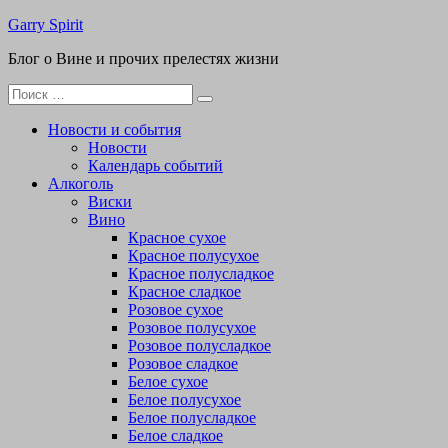
Перейти
Garry Spirit
к
Блог о Вине и прочих прелестях жизни
содержимому
Поиск
для:
Новости и события
Новости
Календарь событий
Алкоголь
Виски
Вино
Красное сухое
Красное полусухое
Красное полусладкое
Красное сладкое
Розовое сухое
Розовое полусухое
Розовое полусладкое
Розовое сладкое
Белое сухое
Белое полусухое
Белое полусладкое
Белое сладкое