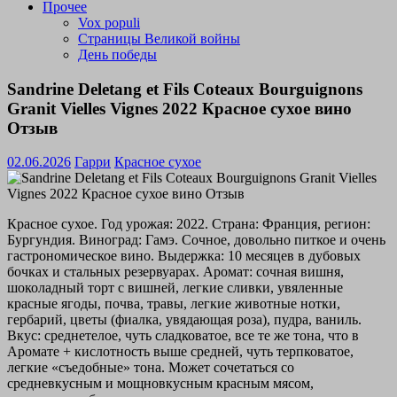
Прочее
Vox populi
Страницы Великой войны
День победы
Sandrine Deletang et Fils Coteaux Bourguignons
Granit Vielles Vignes 2022 Красное сухое вино
Отзыв
02.06.2026
Гарри
Красное сухое
Красное сухое. Год урожая: 2022. Страна: Франция, регион:
Бургундия. Виноград: Гамэ. Сочное, довольно питкое и очень
гастрономическое вино. Выдержка: 10 месяцев в дубовых
бочках и стальных резервуарах. Аромат: сочная вишня,
шоколадный торт с вишней, легкие сливки, увяленные
красные ягоды, почва, травы, легкие животные нотки,
гербарий, цветы (фиалка, увядающая роза), пудра, ваниль.
Вкус: среднетелое, чуть сладковатое, все те же тона, что в
Аромате + кислотность выше средней, чуть терпковатое,
легкие «съедобные» тона. Может сочетаться со
средневкусным и мощновкусным красным мясом,