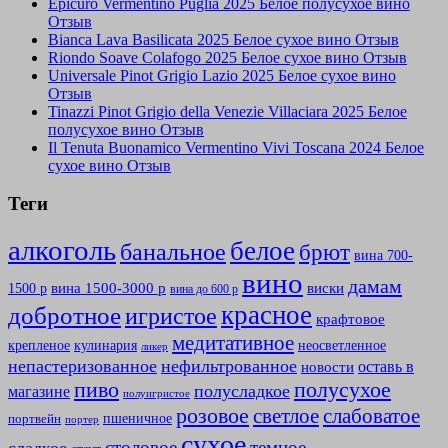
Epicuro Vermentino Puglia 2025 Белое полусухое вино
Отзыв
Bianca Lava Basilicata 2025 Белое сухое вино Отзыв
Riondo Soave Colafogo 2025 Белое сухое вино Отзыв
Universale Pinot Grigio Lazio 2025 Белое сухое вино
Отзыв
Tinazzi Pinot Grigio della Venezie Villaciara 2025 Белое
полусухое вино Отзыв
Il Tenuta Buonamico Vermentino Vivi Toscana 2024 Белое
сухое вино Отзыв
Теги
алкоголь
белое
банальное
брют
вина 700-
вино
дамам
вина 1500-3000 р
виски
1500 р
вина до 600 р
красное
добротное
игристое
крафтовое
медитативное
крепленое
кулинария
неосветленное
ликер
непастеризованное
нефильтрованное
оставь в
новости
полусухое
пиво
полусладкое
магазине
полуигристое
розовое
слабоватое
светлое
пшеничное
портвейн
портер
сухое
столовое
темное