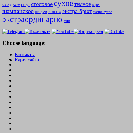
сухое
столовое
темное
сладкое
стаут
херес
шампанское
экстра-брют
шедеврально
экстра-сухое
экстраординарно
эль
Choose language:
Контакты
Карта сайта