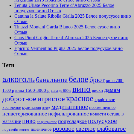
Tenuta Ulisse Pecorino Terre d’Abruzzo 2025 Белое
полусухое вино Отзыв
Cantina la Salute Ribolla Gialla 2025 Белое полусухое вино
Отзыв
Tinazzi Montani Garda Bianco 2025 Белое сухое вино
Отзыв
Caos Pinot Grigio Terre d’Abruzzo 2025 Белое сухое вино
Отзыв
Epicuro Vermentino Puglia 2025 Белое полусухое вино
Отзыв
Теги
алкоголь
белое
банальное
брют
вина 700-
вино
дамам
вина 1500-3000 р
виски
1500 р
вина до 600 р
красное
добротное
игристое
крафтовое
медитативное
крепленое
кулинария
неосветленное
ликер
непастеризованное
нефильтрованное
оставь в
новости
полусухое
пиво
полусладкое
магазине
полуигристое
розовое
слабоватое
светлое
пшеничное
портвейн
портер