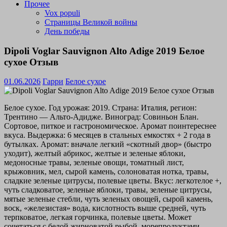
Прочее
Vox populi
Страницы Великой войны
День победы
Dipoli Voglar Sauvignon Alto Adige 2019 Белое
сухое Отзыв
01.06.2026
Гарри
Белое сухое
Белое сухое. Год урожая: 2019. Страна: Италия, регион:
Трентино — Альто-Адидже. Виноград: Совиньон Блан.
Сортовое, питкое и гастрономическое. Аромат поинтереснее
вкуса. Выдержка: 6 месяцев в стальных емкостях + 2 года в
бутылках. Аромат: вначале легкий «скотный двор» (быстро
уходит), желтый абрикос, желтые и зеленые яблоки,
медоносные травы, зеленые овощи, томатный лист,
крыжовник, мел, сырой камень, солоноватая нотка, травы,
сладкие зеленые цитрусы, полевые цветы. Вкус: легкотелое +,
чуть сладковатое, зеленые яблоки, травы, зеленые цитрусы,
мятые зеленые стебли, чуть зеленых овощей, сырой камень,
воск, «железистая» вода, кислотность выше средней, чуть
терпковатое, легкая горчинка, полевые цветы. Может
сочетаться с белой жирноватой рыбой, морепродуктами —