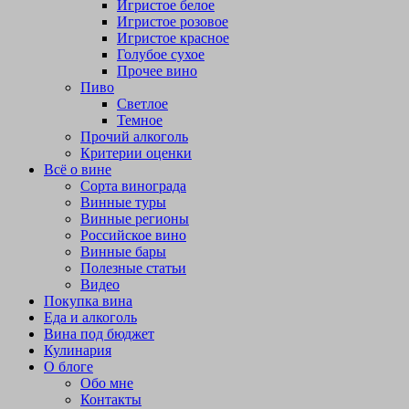
Игристое белое
Игристое розовое
Игристое красное
Голубое сухое
Прочее вино
Пиво
Светлое
Темное
Прочий алкоголь
Критерии оценки
Всё о вине
Сорта винограда
Винные туры
Винные регионы
Российское вино
Винные бары
Полезные статьи
Видео
Покупка вина
Еда и алкоголь
Вина под бюджет
Кулинария
О блоге
Обо мне
Контакты