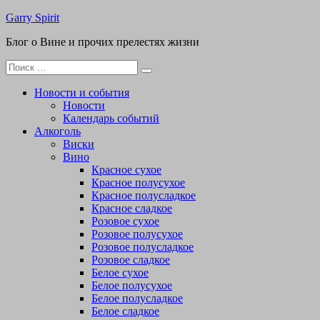
Перейти
Garry Spirit
к
Блог о Вине и прочих прелестях жизни
содержимому
Поиск
для:
Новости и события
Новости
Календарь событий
Алкоголь
Виски
Вино
Красное сухое
Красное полусухое
Красное полусладкое
Красное сладкое
Розовое сухое
Розовое полусухое
Розовое полусладкое
Розовое сладкое
Белое сухое
Белое полусухое
Белое полусладкое
Белое сладкое