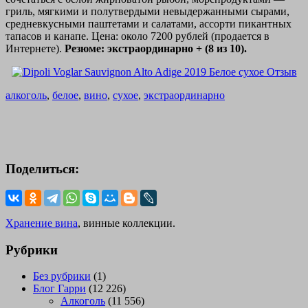
гриль, мягкими и полутвердыми невыдержанными сырами,
средневкусными паштетами и салатами, ассорти пикантных
тапасов и канапе. Цена: около 7200 рублей (продается в
Интернете).
Резюме: экстраординарно + (8 из 10).
алкоголь
,
белое
,
вино
,
сухое
,
экстраординарно
Поделиться:
Хранение вина
, винные коллекции.
Рубрики
Без рубрики
(1)
Блог Гарри
(12 226)
Алкоголь
(11 556)