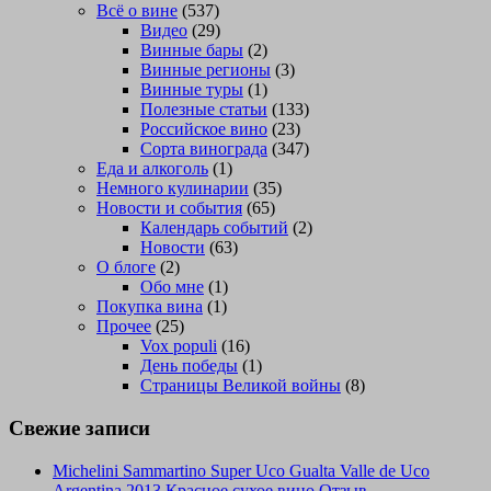
Всё о вине
(537)
Видео
(29)
Винные бары
(2)
Винные регионы
(3)
Винные туры
(1)
Полезные статьи
(133)
Российское вино
(23)
Сорта винограда
(347)
Еда и алкоголь
(1)
Немного кулинарии
(35)
Новости и события
(65)
Календарь событий
(2)
Новости
(63)
О блоге
(2)
Обо мне
(1)
Покупка вина
(1)
Прочее
(25)
Vox populi
(16)
День победы
(1)
Страницы Великой войны
(8)
Свежие записи
Michelini Sammartino Super Uco Gualta Valle de Uco
Argentina 2013 Красное сухое вино Отзыв