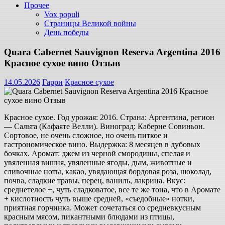
Прочее
Vox populi
Страницы Великой войны
День победы
Quara Cabernet Sauvignon Reserva Argentina 2016
Красное сухое вино Отзыв
14.05.2026
Гарри
Красное сухое
Красное сухое. Год урожая: 2016. Страна: Аргентина, регион
— Сальта (Кафаяте Велли). Виноград: Каберне Совиньон.
Сортовое, не очень сложное, но очень питкое и
гастрономическое вино. Выдержка: 8 месяцев в дубовых
бочках. Аромат: джем из черной смородины, спелая и
увяленная вишня, увяленные ягоды, дым, животные и
сливочные ноты, какао, увядающая бордовая роза, шоколад,
почва, сладкие травы, перец, ваниль, лакрица. Вкус:
среднетелое +, чуть сладковатое, все те же тона, что в Аромате
+ кислотность чуть выше средней, «съедобные» нотки,
приятная горчинка. Может сочетаться со средневкусным
красным мясом, пикантными блюдами из птицы,