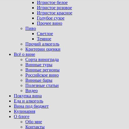
Игристое белое
Игристое розовое
Игристое красное
Голубое сухое
Прочее вино
Пиво
Светлое
Темное
Прочий алкоголь
Критерии оценки
Всё о вине
Сорта винограда
Винные туры
Винные регионы
Российское вино
Винные бары
Полезные статьи
Видео
Покупка вина
Еда и алкоголь
Вина под бюджет
Кулинария
О блоге
Обо мне
Контакты