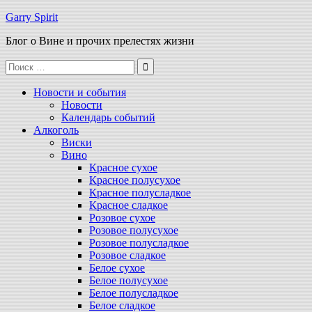
Перейти
Garry Spirit
к
Блог о Вине и прочих прелестях жизни
содержимому
Поиск
для:
Новости и события
Новости
Календарь событий
Алкоголь
Виски
Вино
Красное сухое
Красное полусухое
Красное полусладкое
Красное сладкое
Розовое сухое
Розовое полусухое
Розовое полусладкое
Розовое сладкое
Белое сухое
Белое полусухое
Белое полусладкое
Белое сладкое