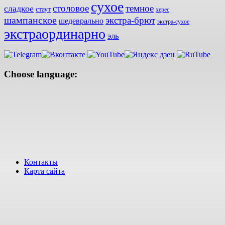
сухое
столовое
темное
сладкое
стаут
херес
шампанское
экстра-брют
шедеврально
экстра-сухое
экстраординарно
эль
Choose language:
Контакты
Карта сайта