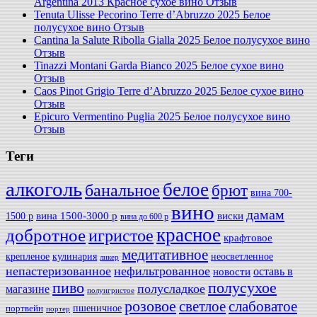
Argentina 2013 Красное сухое вино Отзыв
Tenuta Ulisse Pecorino Terre d’Abruzzo 2025 Белое
полусухое вино Отзыв
Cantina la Salute Ribolla Gialla 2025 Белое полусухое вино
Отзыв
Tinazzi Montani Garda Bianco 2025 Белое сухое вино
Отзыв
Caos Pinot Grigio Terre d’Abruzzo 2025 Белое сухое вино
Отзыв
Epicuro Vermentino Puglia 2025 Белое полусухое вино
Отзыв
Теги
алкоголь
белое
банальное
брют
вина 700-
вино
дамам
вина 1500-3000 р
виски
1500 р
вина до 600 р
красное
добротное
игристое
крафтовое
медитативное
крепленое
кулинария
неосветленное
ликер
непастеризованное
нефильтрованное
оставь в
новости
полусухое
пиво
полусладкое
магазине
полуигристое
розовое
слабоватое
светлое
пшеничное
портвейн
портер