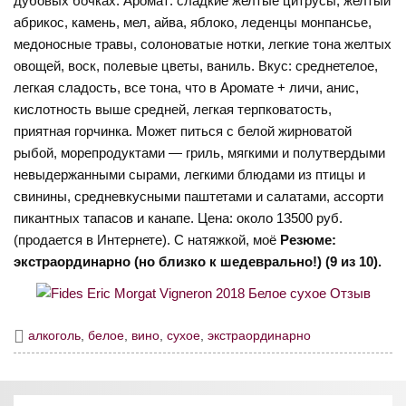
дубовых бочках. Аромат: сладкие желтые цитрусы, желтый
абрикос, камень, мел, айва, яблоко, леденцы монпансье,
медоносные травы, солоноватые нотки, легкие тона желтых
овощей, воск, полевые цветы, ваниль. Вкус: среднетелое,
легкая сладость, все тона, что в Аромате + личи, анис,
кислотность выше средней, легкая терпковатость,
приятная горчинка. Может питься с белой жирноватой
рыбой, морепродуктами — гриль, мягкими и полутвердыми
невыдержанными сырами, легкими блюдами из птицы и
свинины, средневкусными паштетами и салатами, ассорти
пикантных тапасов и канапе. Цена: около 13500 руб.
(продается в Интернете). С натяжкой, моё
Резюме:
экстраординарно (но близко к шедеврально!) (9 из 10).
алкоголь
,
белое
,
вино
,
сухое
,
экстраординарно