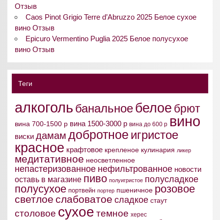
Отзыв
Caos Pinot Grigio Terre d’Abruzzo 2025 Белое сухое
вино Отзыв
Epicuro Vermentino Puglia 2025 Белое полусухое
вино Отзыв
Теги
алкоголь
белое
банальное
брют
вино
вина 1500-3000 р
вина 700-1500 р
вина до 600 р
добротное
игристое
дамам
виски
красное
крафтовое
крепленое
кулинария
ликер
медитативное
неосветленное
непастеризованное
нефильтрованное
новости
пиво
полусладкое
оставь в магазине
полуигристое
полусухое
розовое
пшеничное
портвейн
портер
светлое
слабоватое
сладкое
стаут
сухое
столовое
темное
херес