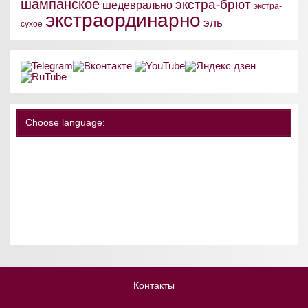
шампанское
экстра-брют
шедеврально
экстра-
экстраординарно
эль
сухое
Choose language:
Контакты