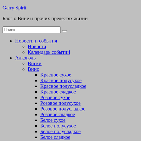
Перейти
Garry Spirit
к
Блог о Вине и прочих прелестях жизни
содержимому
Поиск
для:
Новости и события
Новости
Календарь событий
Алкоголь
Виски
Вино
Красное сухое
Красное полусухое
Красное полусладкое
Красное сладкое
Розовое сухое
Розовое полусухое
Розовое полусладкое
Розовое сладкое
Белое сухое
Белое полусухое
Белое полусладкое
Белое сладкое