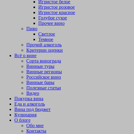
Игристое белое
Игристое розовое
Игристое красное
Голубое сухое
Прочее вино
Пиво
Светлое
Темное
Прочий алкоголь
Критерии оценки
Всё о вине
Сорта винограда
Винные туры
Винные регионы
Российское вино
Винные бары
Полезные статьи
Видео
Покупка вина
Еда и алкоголь
Вина под бюджет
Кулинария
О блоге
Обо мне
Контакты