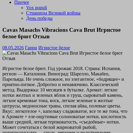
Прочее
Vox populi
Страницы Великой войны
День победы
Cavas Masachs Vibracions Cava Brut Игристое
белое брют Отзыв
08.05.2026
Гарри
Игристое белое
Игристое белое брют. Год урожая: 2018. Страна: Испания,
регион — Каталония. Виноград: Шарелло, Макабео,
Парельяда. Не очень сложное, но элегантное, «бодрящее» и
приятно-питкое. Добротно и ненавязчиво. Классический
метод. Выдержка: 10 месяцев в бутылке. Аромат: легкие
нотки желтых и зеленых яблок и груш, сыроватый камень,
легкие кремовые тона, воск, легкие зеленые и желтые
цитрусы, медоносные травы, спелая айва, полевые цветы.
Вкус: легкотелое +, капельку сладковатое, все те же тона, что
в Аромате + еле-ощутимые солоноватые нотки, кислотность
выше средней, легкая терпковатость, «съедобные» нотки.
Может сочетаться с белой жирноватой рыбой,
морепродуктами — гриль, мягкими и полутвердыми