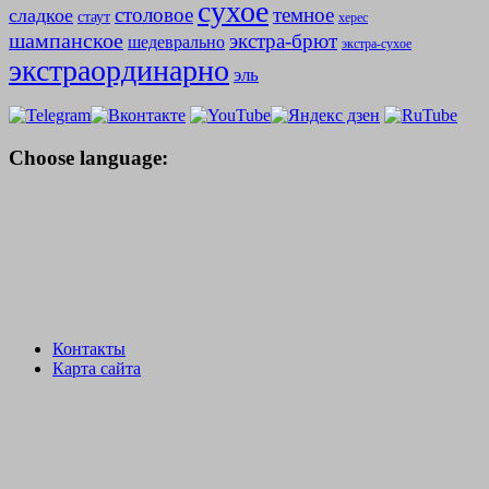
сухое
столовое
темное
сладкое
стаут
херес
шампанское
экстра-брют
шедеврально
экстра-сухое
экстраординарно
эль
Choose language:
Контакты
Карта сайта