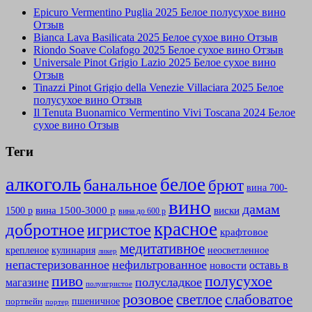
Epicuro Vermentino Puglia 2025 Белое полусухое вино
Отзыв
Bianca Lava Basilicata 2025 Белое сухое вино Отзыв
Riondo Soave Colafogo 2025 Белое сухое вино Отзыв
Universale Pinot Grigio Lazio 2025 Белое сухое вино
Отзыв
Tinazzi Pinot Grigio della Venezie Villaciara 2025 Белое
полусухое вино Отзыв
Il Tenuta Buonamico Vermentino Vivi Toscana 2024 Белое
сухое вино Отзыв
Теги
алкоголь
белое
банальное
брют
вина 700-
вино
дамам
вина 1500-3000 р
виски
1500 р
вина до 600 р
красное
добротное
игристое
крафтовое
медитативное
крепленое
кулинария
неосветленное
ликер
непастеризованное
нефильтрованное
оставь в
новости
полусухое
пиво
полусладкое
магазине
полуигристое
розовое
слабоватое
светлое
пшеничное
портвейн
портер