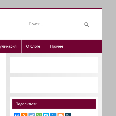
улинария
О блоге
Прочее
Поделиться: