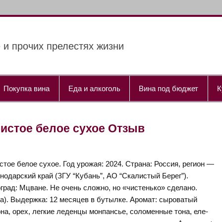
 и прочих прелестях жизни
Покупка вина
Еда и алкоголь
Вина под бюджет
К
Игристое белое сухое Отзыв
стое белое сухое. Год урожая: 2024. Страна: Россия, регион —
нодарский край (ЗГУ “Кубань”, АО “Скалистый Берег”).
град: Мцване. Не очень сложно, но «чистенько» сделано.
а). Выдержка: 12 месяцев в бутылке. Аромат: сыроватый
она, орех, легкие леденцы монпансье, соломенные тона, еле-