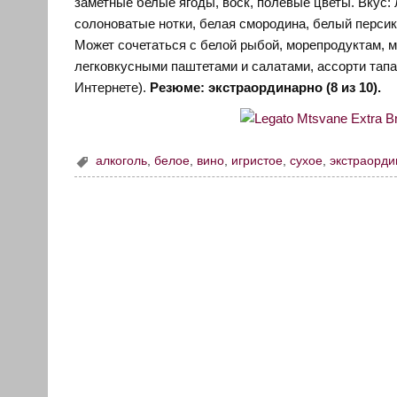
заметные белые ягоды, воск, полевые цветы. Вкус: л
солоноватые нотки, белая смородина, белый персик
Может сочетаться с белой рыбой, морепродуктам,
легковкусными паштетами и салатами, ассорти тапас
Интернете).
Резюме: экстраординарно (8 из 10).
алкоголь
,
белое
,
вино
,
игристое
,
сухое
,
экстраорд