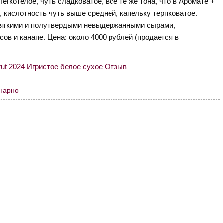
егкотелое, чуть сладковатое, все те же тона, что в Аромате +
, кислотность чуть выше средней, капельку терпковатое.
 мягкими и полутвердыми невыдержанными сырами,
ов и канапе. Цена: около 4000 рублей (продается в
инарно