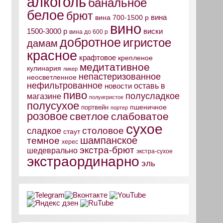
алкоголь
банальное
белое
брют
вина
вина 700-1500 р
вино
виски
1500-3000 р
вина до 600 р
добротное
игристое
дамам
красное
крафтовое
крепленое
медитативное
кулинария
ликер
непастеризованное
неосветленное
нефильтрованное
оставь в
новости
пиво
полусладкое
магазине
полуигристое
полусухое
пшеничное
портвейн
портер
розовое
светлое
слабоватое
сухое
столовое
сладкое
стаут
шампанское
темное
херес
экстра-брют
шедеврально
экстра-сухое
экстраординарно
эль