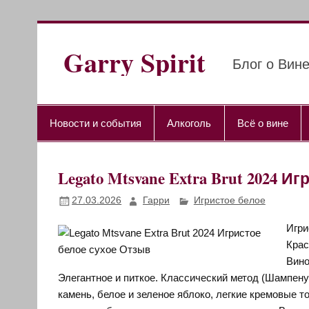
Перейти
к
содержимому
Garry Spirit
Блог о Вине
Новости и события
Алкоголь
Всё о вине
Legato Mtsvane Extra Brut 2024 
27.03.2026
Гарри
Игристое белое
Игри
Крас
Вино
Элегантное и питкое. Классический метод (Шампену
камень, белое и зеленое яблоко, легкие кремовые т