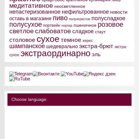
медитативное
неосветленное
непастеризованное
нефильтрованное
новости
пиво
полусладкое
оставь в магазине
полуигристое
полусухое
розовое
пшеничное
портвейн
портер
светлое
слабоватое
сладкое
стаут
сухое
столовое
темное
херес
шампанское
экстра-брют
шедеврально
экстра-
экстраординарно
эль
сухое
Choose language: