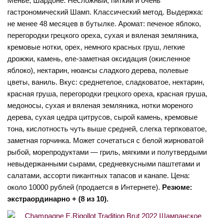
Менье, Шардоне. Несложный, питкий и очень
гастрономический Шамп. Классический метод. Выдержка:
не менее 48 месяцев в бутылке. Аромат: печеное яблоко,
перегородки грецкого ореха, сухая и вяленая земляника,
кремовые нотки, орех, немного красных груш, легкие
дрожжи, камень, еле-заметная оксидация (окисленное
яблоко), нектарин, нюансы сладкого дерева, полевые
цветы, ваниль. Вкус: среднетелое, сладковатое, нектарин,
красная груша, перегородки грецкого ореха, красная груша,
медоносы, сухая и вяленая земляника, нотки мореного
дерева, сухая цедра цитрусов, сырой камень, кремовые
тона, кислотность чуть выше средней, слегка терпковатое,
заметная горчинка. Может сочетаться с белой жирноватой
рыбой, морепродуктами — гриль, мягкими и полутвердыми
невыдержанными сырами, средневкусными паштетами и
салатами, ассорти пикантных тапасов и канапе. Цена:
около 10000 рублей (продается в Интернете).
Резюме:
экстраординарно + (8 из 10).