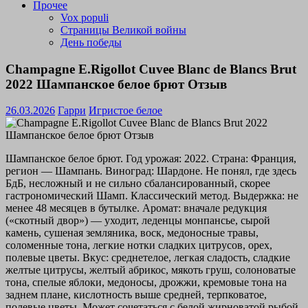
Прочее
Vox populi
Страницы Великой войны
День победы
Champagne E.Rigollot Cuvee Blanc de Blancs Brut
2022 Шампанское белое брют Отзыв
26.03.2026
Гарри
Игристое белое
Шампанское белое брют. Год урожая: 2022. Страна: Франция,
регион — Шампань. Виноград: Шардоне. Не понял, где здесь
БдБ, несложный и не сильно сбалансированный, скорее
гастрономический Шамп. Классический метод. Выдержка: не
менее 48 месяцев в бутылке. Аромат: вначале редукция
(«скотный двор») — уходит, леденцы монпансье, сырой
камень, сушеная земляника, воск, медоносные травы,
соломенные тона, легкие нотки сладких цитрусов, орех,
полевые цветы. Вкус: среднетелое, легкая сладость, сладкие
желтые цитрусы, желтый абрикос, мякоть груш, солоноватые
тона, спелые яблоки, медоносы, дрожжи, кремовые тона на
заднем плане, кислотность выше средней, терпковатое,
полевые цветы. Может сочетаться с белой жирноватой рыбой,