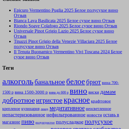
Epicuro Vermentino Puglia 2025 Белое полусухое вино
Отзыв
Bianca Lava Basilicata 2025 Белое сухое вино Отзыв
Riondo Soave Colafogo 2025 Белое сухое вино Отзыв
Universale Pinot Grigio Lazio 2025 Белое сухое вино
Отзыв
Tinazzi Pinot Grigio della Venezie Villaciara 2025 Белое
полусухое вино Отзыв
Il Tenuta Buonamico Vermentino Vivi Toscana 2024 Белое
сухое вино Отзыв
Теги
алкоголь
белое
банальное
брют
вина 700-
вино
дамам
вина 1500-3000 р
виски
1500 р
вина до 600 р
красное
добротное
игристое
крафтовое
медитативное
крепленое
кулинария
неосветленное
ликер
непастеризованное
нефильтрованное
оставь в
новости
полусухое
пиво
полусладкое
магазине
полуигристое
розовое