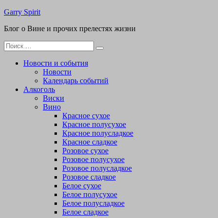
Перейти
Garry Spirit
к
Блог о Вине и прочих прелестях жизни
содержимому
Поиск
для:
Новости и события
Новости
Календарь событий
Алкоголь
Виски
Вино
Красное сухое
Красное полусухое
Красное полусладкое
Красное сладкое
Розовое сухое
Розовое полусухое
Розовое полусладкое
Розовое сладкое
Белое сухое
Белое полусухое
Белое полусладкое
Белое сладкое