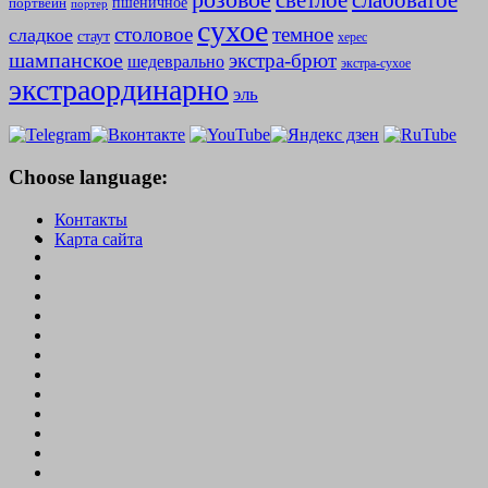
слабоватое
светлое
пшеничное
портвейн
портер
сухое
столовое
темное
сладкое
стаут
херес
шампанское
экстра-брют
шедеврально
экстра-сухое
экстраординарно
эль
Choose language:
Контакты
Карта сайта