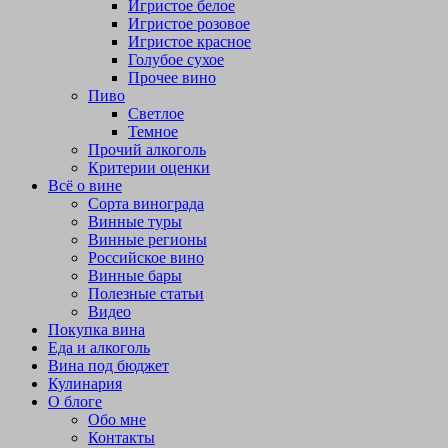
Игристое белое
Игристое розовое
Игристое красное
Голубое сухое
Прочее вино
Пиво
Светлое
Темное
Прочий алкоголь
Критерии оценки
Всё о вине
Сорта винограда
Винные туры
Винные регионы
Российское вино
Винные бары
Полезные статьи
Видео
Покупка вина
Еда и алкоголь
Вина под бюджет
Кулинария
О блоге
Обо мне
Контакты