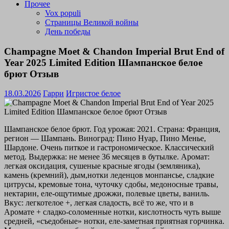
Прочее
Vox populi
Страницы Великой войны
День победы
Champagne Moet & Chandon Imperial Brut End of
Year 2025 Limited Edition Шампанское белое
брют Отзыв
18.03.2026
Гарри
Игристое белое
Шампанское белое брют. Год урожая: 2021. Страна: Франция,
регион — Шампань. Виноград: Пино Нуар, Пино Менье,
Шардоне. Очень питкое и гастрономическое. Классический
метод. Выдержка: не менее 36 месяцев в бутылке. Аромат:
легкая оксидация, сушеные красные ягоды (земляника),
камень (кремний), дым,нотки леденцов монпансье, сладкие
цитрусы, кремовые тона, чуточку сдобы, медоносные травы,
нектарин, еле-ощутимые дрожжи, полевые цветы, ваниль.
Вкус: легкотелое +, легкая сладость, всё то же, что и в
Аромате + сладко-соломенные нотки, кислотность чуть выше
средней, «съедобные» нотки, еле-заметная приятная горчинка.