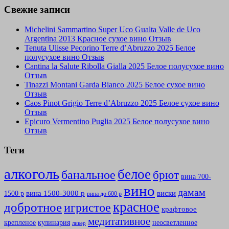
Свежие записи
Michelini Sammartino Super Uco Gualta Valle de Uco
Argentina 2013 Красное сухое вино Отзыв
Tenuta Ulisse Pecorino Terre d’Abruzzo 2025 Белое
полусухое вино Отзыв
Cantina la Salute Ribolla Gialla 2025 Белое полусухое вино
Отзыв
Tinazzi Montani Garda Bianco 2025 Белое сухое вино
Отзыв
Caos Pinot Grigio Terre d’Abruzzo 2025 Белое сухое вино
Отзыв
Epicuro Vermentino Puglia 2025 Белое полусухое вино
Отзыв
Теги
алкоголь
белое
банальное
брют
вина 700-
вино
дамам
вина 1500-3000 р
виски
1500 р
вина до 600 р
красное
добротное
игристое
крафтовое
медитативное
крепленое
кулинария
неосветленное
ликер