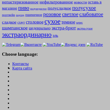
непастеризованное
нефильтрованное
оставь в
новости
полусухое
пиво
полусладкое
магазине
полуигристое
розовое
слабоватое
светлое
пшеничное
портвейн
портер
сухое
столовое
темное
сладкое
стаут
херес
шампанское
экстра-брют
шедеврально
экстра-сухое
экстраординарно
эль
Choose language:
Контакты
Карта сайта