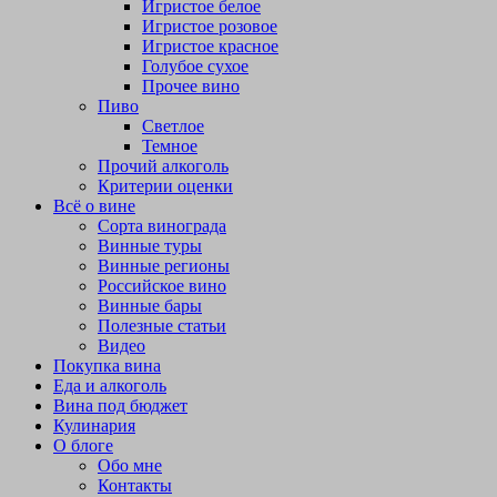
Игристое белое
Игристое розовое
Игристое красное
Голубое сухое
Прочее вино
Пиво
Светлое
Темное
Прочий алкоголь
Критерии оценки
Всё о вине
Сорта винограда
Винные туры
Винные регионы
Российское вино
Винные бары
Полезные статьи
Видео
Покупка вина
Еда и алкоголь
Вина под бюджет
Кулинария
О блоге
Обо мне
Контакты