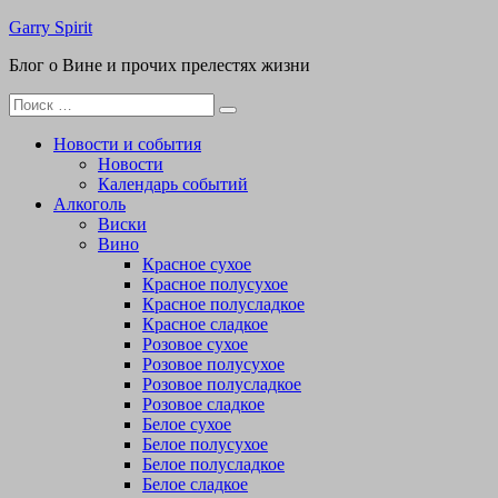
Перейти
Garry Spirit
к
Блог о Вине и прочих прелестях жизни
содержимому
Поиск
для:
Новости и события
Новости
Календарь событий
Алкоголь
Виски
Вино
Красное сухое
Красное полусухое
Красное полусладкое
Красное сладкое
Розовое сухое
Розовое полусухое
Розовое полусладкое
Розовое сладкое
Белое сухое
Белое полусухое
Белое полусладкое
Белое сладкое