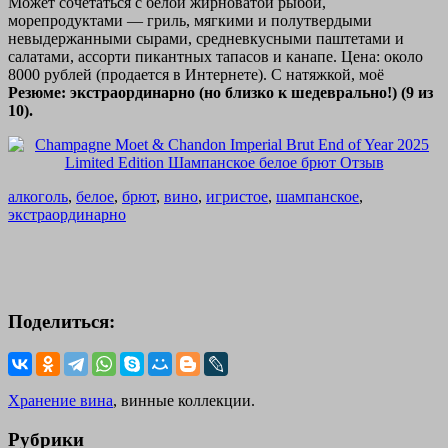
Может сочетаться с белой жирноватой рыбой,
морепродуктами — гриль, мягкими и полутвердыми
невыдержанными сырами, средневкусными паштетами и
салатами, ассорти пикантных тапасов и канапе. Цена: около
8000 рублей (продается в Интернете). С натяжкой, моё
Резюме: экстраординарно (но близко к шедеврально!) (9 из
10).
алкоголь
,
белое
,
брют
,
вино
,
игристое
,
шампанское
,
экстраординарно
Поделиться:
Хранение вина
, винные коллекции.
Рубрики