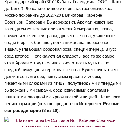
Краснодарский край (ЗГУ “Кубань. Геленджик”, ООО “Шато
де Талю”). Довольно питкое и очень гастрономическое.
Можно похранить до 2027-29 г. Виноград: Каберне
Совиньон, Саперави. Выдержка: нет. Аромат: животные
тона, джем из темных слив и черной смородина, почва,
свежие и «печеные» травы, древесные тона, увяленные
ягоды (черных больше), нотка шоколада, переспелая
вишня, увядающая бордовая роза, специи (перец). Вкус:
среднетелое +, еле-заметная сладость, все то же самое,
что в Аромате + чуть сливок, кислотность чуть выше
средней, вяжущие и терпковатые тона. Будет сочетаться с
деликатесным и средневкусным красным мясом,
пикантными блюдами из птицы, полутвердыми и твердыми
выдержанными сырами, средневкусными салатами и
паштетами, овощной и сырной пастой и пиццей. Цена: пока
нет информации (пока не продается в Интернете).
Резюме:
экстраординарно (8 из 10).