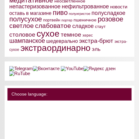
медитативное
неосветленное
непастеризованное
нефильтрованное
новости
пиво
полусладкое
оставь в магазине
полуигристое
полусухое
розовое
пшеничное
портвейн
портер
светлое
слабоватое
сладкое
стаут
сухое
столовое
темное
херес
шампанское
экстра-брют
шедеврально
экстра-
экстраординарно
эль
сухое
Choose language: