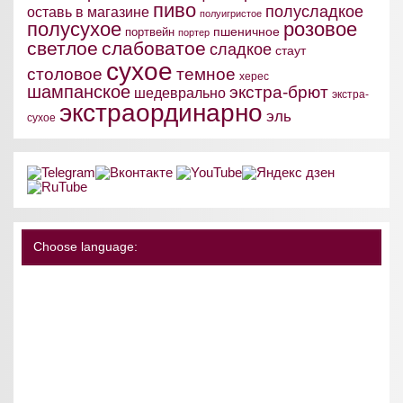
пиво
полусладкое
оставь в магазине
полуигристое
полусухое
розовое
пшеничное
портвейн
портер
светлое
слабоватое
сладкое
стаут
сухое
столовое
темное
херес
шампанское
экстра-брют
шедеврально
экстра-
экстраординарно
эль
сухое
Choose language: