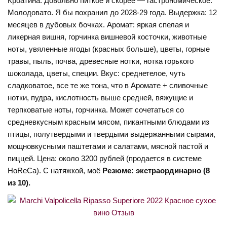
Кроатина. Довольно питкое и скорее — гастрономическое.
Молодовато. Я бы похранил до 2028-29 года. Выдержка: 12
месяцев в дубовых бочках. Аромат: яркая спелая и
ликерная вишня, горчинка вишневой косточки, животные
ноты, увяленные ягоды (красных больше), цветы, горные
травы, пыль, почва, древесные нотки, нотка горького
шоколада, цветы, специи. Вкус: среднетелое, чуть
сладковатое, все те же тона, что в Аромате + сливочные
нотки, пудра, кислотность выше средней, вяжущие и
терпковатые ноты, горчинка. Может сочетаться со
средневкусным красным мясом, пикантными блюдами из
птицы, полутвердыми и твердыми выдержанными сырами,
мощновкусными паштетами и салатами, мясной пастой и
пиццей. Цена: около 3200 рублей (продается в системе
HoReCa). С натяжкой, моё
Резюме: экстраординарно (8
из 10).