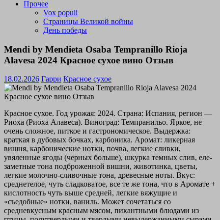
Прочее
Vox populi
Страницы Великой войны
День победы
Mendi by Mendieta Osaba Tempranillo Rioja
Alavesa 2024 Красное сухое вино Отзыв
18.02.2026
Гарри
Красное сухое
Красное сухое. Год урожая: 2024. Страна: Испания, регион —
Риоха (Риоха Алавеса). Виноград: Темпранильо. Яркое, не
очень сложное, питкое и гастрономическое. Выдержка:
краткая в дубовых бочках, карбоника. Аромат: ликерная
вишня, карбонические нотки, почва, легкие сливки,
увяленные ягоды (черных больше), шкурка темных слив, еле-
заметные тона подброженной вишни, животинка, цветы,
легкие молочно-сливочные тона, древесные ноты. Вкус:
среднетелое, чуть сладковатое, все те же тона, что в Аромате +
кислотность чуть выше средней, легкие вяжущие и
«съедобные» нотки, ваниль. Может сочетаться со
средневкусным красным мясом, пикантными блюдами из
птицы, полутвердыми и твердыми невыдержанными сырами,