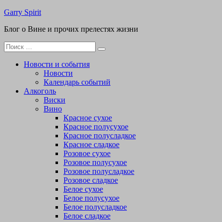
Перейти
Garry Spirit
к
Блог о Вине и прочих прелестях жизни
содержимому
Поиск
для:
Новости и события
Новости
Календарь событий
Алкоголь
Виски
Вино
Красное сухое
Красное полусухое
Красное полусладкое
Красное сладкое
Розовое сухое
Розовое полусухое
Розовое полусладкое
Розовое сладкое
Белое сухое
Белое полусухое
Белое полусладкое
Белое сладкое