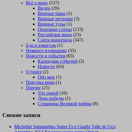
Всё о вине
(537)
Видео
(29)
Винные бары
(2)
Винные регионы
(3)
Винные туры
(1)
Полезные статьи
(133)
Российское вино
(23)
Сорта винограда
(347)
Еда и алкоголь
(1)
Немного кулинарии
(35)
Новости и события
(65)
Календарь событий
(2)
Новости
(63)
О блоге
(2)
Обо мне
(1)
Покупка вина
(1)
Прочее
(25)
Vox populi
(16)
День победы
(1)
Страницы Великой войны
(8)
Свежие записи
Michelini Sammartino Super Uco Gualta Valle de Uco
Argentina 2013 Красное сухое вино Отзыв