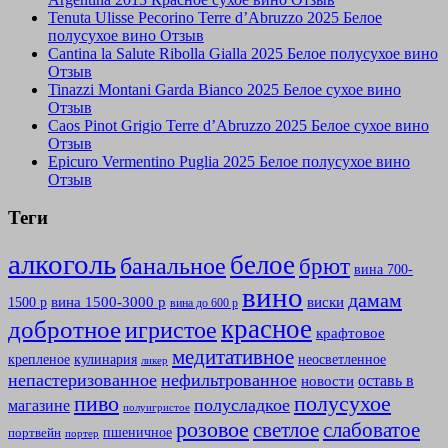
Tenuta Ulisse Pecorino Terre d’Abruzzo 2025 Белое
полусухое вино Отзыв
Cantina la Salute Ribolla Gialla 2025 Белое полусухое вино
Отзыв
Tinazzi Montani Garda Bianco 2025 Белое сухое вино
Отзыв
Caos Pinot Grigio Terre d’Abruzzo 2025 Белое сухое вино
Отзыв
Epicuro Vermentino Puglia 2025 Белое полусухое вино
Отзыв
Теги
алкоголь
белое
банальное
брют
вина 700-
вино
дамам
вина 1500-3000 р
виски
1500 р
вина до 600 р
красное
добротное
игристое
крафтовое
медитативное
крепленое
кулинария
неосветленное
ликер
непастеризованное
нефильтрованное
оставь в
новости
полусухое
пиво
полусладкое
магазине
полуигристое
розовое
слабоватое
светлое
пшеничное
портвейн
портер