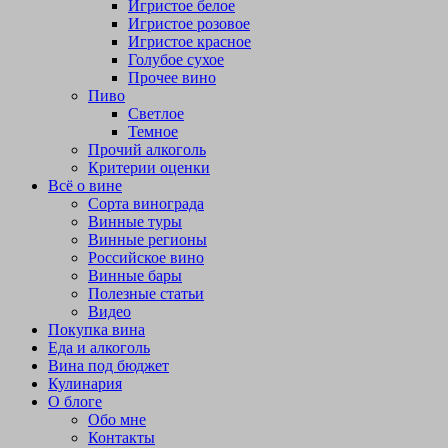
Игристое белое
Игристое розовое
Игристое красное
Голубое сухое
Прочее вино
Пиво
Светлое
Темное
Прочий алкоголь
Критерии оценки
Всё о вине
Сорта винограда
Винные туры
Винные регионы
Российское вино
Винные бары
Полезные статьи
Видео
Покупка вина
Еда и алкоголь
Вина под бюджет
Кулинария
О блоге
Обо мне
Контакты