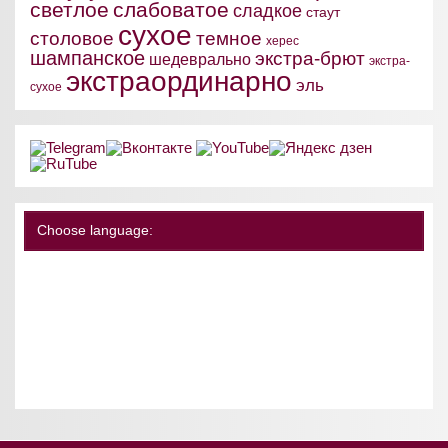
светлое
слабоватое
сладкое
стаут
сухое
столовое
темное
херес
шампанское
экстра-брют
шедеврально
экстра-
экстраординарно
эль
сухое
Choose language: