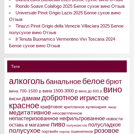
Riondo Soave Colafogo 2025 Белое сухое вино Отзыв
Universale Pinot Grigio Lazio 2025 Белое сухое вино
Отзыв
Tinazzi Pinot Grigio della Venezie Villaciara 2025 Белое
полусухое вино Отзыв
Il Tenuta Buonamico Vermentino Vivi Toscana 2024
Белое сухое вино Отзыв
Теги
алкоголь
белое
банальное
брют
вино
вина 1500-3000 р
вина 700-1500 р
вина до 600 р
добротное
игристое
дамам
виски
красное
крафтовое
крепленое
кулинария
ликер
медитативное
неосветленное
непастеризованное
нефильтрованное
новости
пиво
полусладкое
оставь в магазине
полуигристое
полусухое
розовое
пшеничное
портвейн
портер