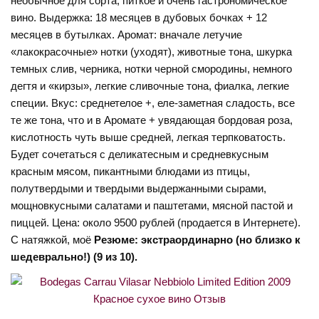
необычное для сорта, питкое и очень гастрономическое
вино. Выдержка: 18 месяцев в дубовых бочках + 12
месяцев в бутылках. Аромат: вначале летучие
«лакокрасочные» нотки (уходят), животные тона, шкурка
темных слив, черника, нотки черной смородины, немного
дегтя и «кирзы», легкие сливочные тона, фиалка, легкие
специи. Вкус: среднетелое +, еле-заметная сладость, все
те же тона, что и в Аромате + увядающая бордовая роза,
кислотность чуть выше средней, легкая терпковатость.
Будет сочетаться с деликатесным и средневкусным
красным мясом, пикантными блюдами из птицы,
полутвердыми и твердыми выдержанными сырами,
мощновкусными салатами и паштетами, мясной пастой и
пиццей. Цена: около 9500 рублей (продается в Интернете).
С натяжкой, моё
Резюме: экстраординарно (но близко к
шедеврально!) (9 из 10).