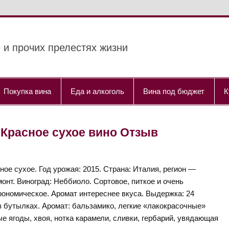
 и прочих прелестях жизни
Покупка вина
Еда и алкоголь
Вина под бюджет
К
015 Красное сухое вино Отзыв
ное сухое. Год урожая: 2015. Страна: Италия, регион —
онт. Виноград: Неббиоло. Сортовое, питкое и очень
рономическое. Аромат интереснее вкуса. Выдержка: 24
в бутылках. Аромат: бальзамико, легкие «лакокрасочные»
е ягоды, хвоя, нотка карамели, сливки, гербарий, увядающая