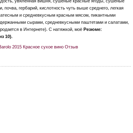
сладость, увяленная вишня, сушеные красные ягоды, сушеные
и, почва, гербарий, кислотность чуть выше среднего, легкая
ликатесным и средневкусным красным мясом, пикантными
держанными сырами, средневкусными паштетами и салатами,
продается в Интернете). С натяжкой, моё
Резюме:
з 10).