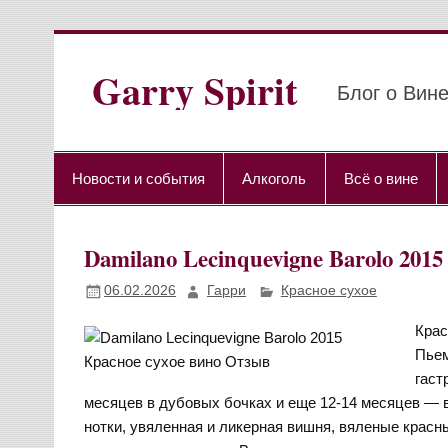
Перейти
к
содержимому
Garry Spirit
Блог о Вине
Новости и события
Алкоголь
Всё о вине
Damilano Lecinquevigne Barolo 2
06.02.2026
Гарри
Красное сухое
Крас
Пьем
гаст
месяцев в дубовых бочках и еще 12-14 месяцев — 
нотки, увяленная и ликерная вишня, вяленые красны