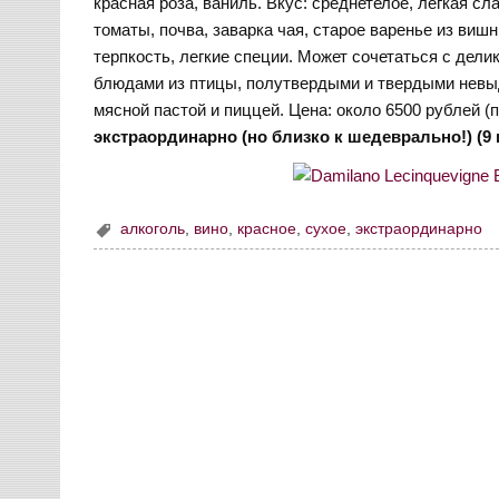
красная роза, ваниль. Вкус: среднетелое, легкая 
томаты, почва, заварка чая, старое варенье из вишн
терпкость, легкие специи. Может сочетаться с де
блюдами из птицы, полутвердыми и твердыми невы
мясной пастой и пиццей. Цена: около 6500 рублей (
экстраординарно (но близко к шедеврально!) (9 и
алкоголь
,
вино
,
красное
,
сухое
,
экстраординарно