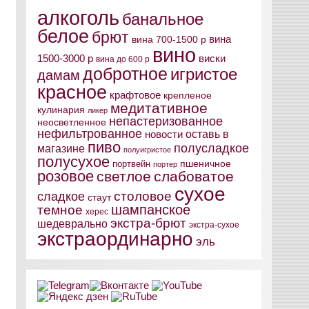
алкоголь
банальное
белое
брют
вина
вина 700-1500 р
вино
виски
1500-3000 р
вина до 600 р
добротное
игристое
дамам
красное
крафтовое
крепленое
медитативное
кулинария
ликер
непастеризованное
неосветленное
нефильтрованное
оставь в
новости
пиво
полусладкое
магазине
полуигристое
полусухое
пшеничное
портвейн
портер
розовое
светлое
слабоватое
сухое
столовое
сладкое
стаут
шампанское
темное
херес
экстра-брют
шедеврально
экстра-сухое
экстраординарно
эль