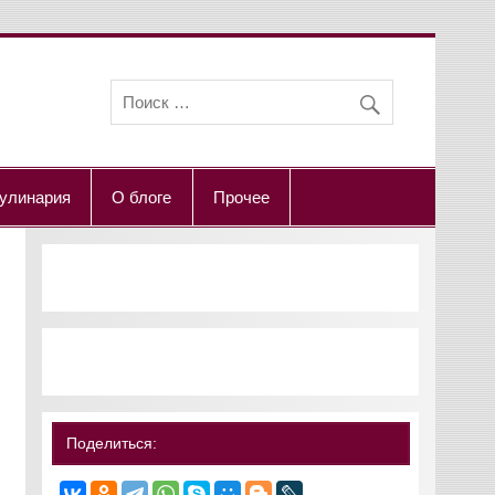
улинария
О блоге
Прочее
Поделиться: