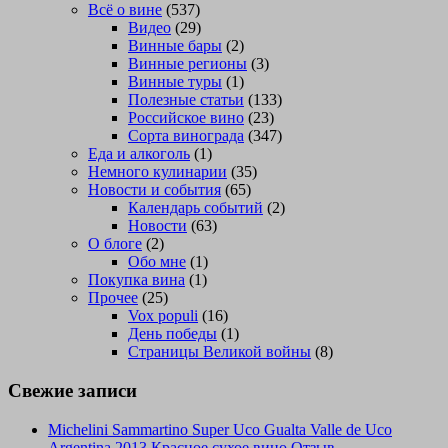
Всё о вине
(537)
Видео
(29)
Винные бары
(2)
Винные регионы
(3)
Винные туры
(1)
Полезные статьи
(133)
Российское вино
(23)
Сорта винограда
(347)
Еда и алкоголь
(1)
Немного кулинарии
(35)
Новости и события
(65)
Календарь событий
(2)
Новости
(63)
О блоге
(2)
Обо мне
(1)
Покупка вина
(1)
Прочее
(25)
Vox populi
(16)
День победы
(1)
Страницы Великой войны
(8)
Свежие записи
Michelini Sammartino Super Uco Gualta Valle de Uco
Argentina 2013 Красное сухое вино Отзыв