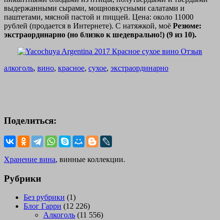
выдержанными сырами, мощновкусными салатами и
паштетами, мясной пастой и пиццей. Цена: около 11000
рублей (продается в Интернете). С натяжкой, моё
Резюме:
экстраординарно (но близко к шедеврально!) (9 из 10).
алкоголь
,
вино
,
красное
,
сухое
,
экстраординарно
Поделиться:
Хранение вина
, винные коллекции.
Рубрики
Без рубрики
(1)
Блог Гарри
(12 226)
Алкоголь
(11 556)