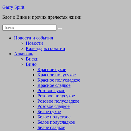
Перейти
Garry Spirit
к
Блог о Вине и прочих прелестях жизни
содержимому
Поиск
для:
Новости и события
Новости
Календарь событий
Алкоголь
Виски
Вино
Красное сухое
Красное полусухое
Красное полусладкое
Красное сладкое
Розовое сухое
Розовое полусухое
Розовое полусладкое
Розовое сладкое
Белое сухое
Белое полусухое
Белое полусладкое
Белое сладкое