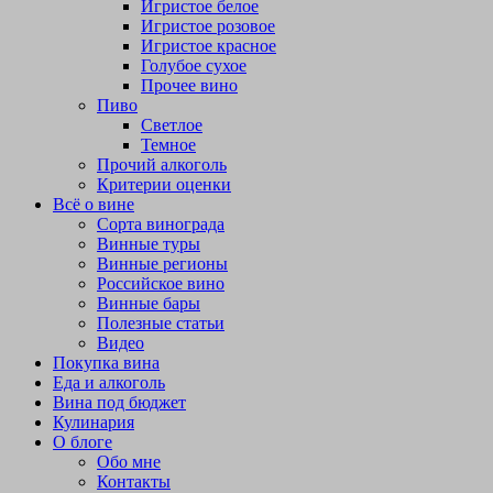
Игристое белое
Игристое розовое
Игристое красное
Голубое сухое
Прочее вино
Пиво
Светлое
Темное
Прочий алкоголь
Критерии оценки
Всё о вине
Сорта винограда
Винные туры
Винные регионы
Российское вино
Винные бары
Полезные статьи
Видео
Покупка вина
Еда и алкоголь
Вина под бюджет
Кулинария
О блоге
Обо мне
Контакты