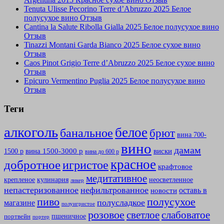
Tenuta Ulisse Pecorino Terre d’Abruzzo 2025 Белое
полусухое вино Отзыв
Cantina la Salute Ribolla Gialla 2025 Белое полусухое вино
Отзыв
Tinazzi Montani Garda Bianco 2025 Белое сухое вино
Отзыв
Caos Pinot Grigio Terre d’Abruzzo 2025 Белое сухое вино
Отзыв
Epicuro Vermentino Puglia 2025 Белое полусухое вино
Отзыв
Теги
алкоголь
белое
банальное
брют
вина 700-
вино
дамам
вина 1500-3000 р
виски
1500 р
вина до 600 р
красное
добротное
игристое
крафтовое
медитативное
крепленое
кулинария
неосветленное
ликер
непастеризованное
нефильтрованное
оставь в
новости
полусухое
пиво
полусладкое
магазине
полуигристое
розовое
слабоватое
светлое
пшеничное
портвейн
портер