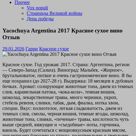
Прочее
Vox populi
Страницы Великой войны
День победы
Yacochuya Argentina 2017 Красное сухое вино
Отзыв
29.01.2026
Гарри
Красное сухое
Красное сухое. Год урожая: 2017. Страна: Аргентина, регион
— Северо-Запад (Сальта). Виноград: Мальбек. «Жирное»,
брутальноватое, питкое и очень гастрономическое вино. Я бы
еще похранил (до 2027-28 г). Выдержка: 18 месяцев в дубовых
бочках. Аромат: солирующие животные тона, джем из темных
слив, карамельная патока, «кока-кола», темная вишня,
шоколад, лекарственные травы, много черники, укроп,
стебель ревеня, сливки, табак, дым, фиалка, нотка хвои,
специи. Вкус: полнотелое, легкая сладковатость, джем из
темных слив, смолы, черная вишня, темные ягоды, шоколад,
животные тона, сливки, «печеные» травы, кислотность чуть
выше средней, вяжущие и «съедобные» ноты, горчинка,
ваниль. Будет сочетаться с мощновкусным красным мясом,
пикантными блюдами из птицы, полутвердыми и твердыми