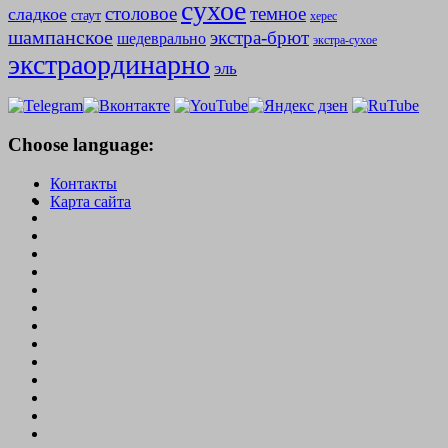
сухое
столовое
темное
сладкое
стаут
херес
шампанское
экстра-брют
шедеврально
экстра-сухое
экстраординарно
эль
Choose language:
Контакты
Карта сайта