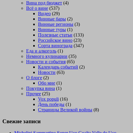
Вина под бюджет
(4)
Всё о вине
(537)
Видео
(29)
Винные бары
(2)
Винные регионы
(3)
Винные туры
(1)
Полезные статьи
(133)
Российское вино
(23)
Сорта винограда
(347)
Еда и алкоголь
(1)
Немного кулинарии
(35)
Новости и события
(65)
Календарь событий
(2)
Новости
(63)
О блоге
(2)
Обо мне
(1)
Покупка вина
(1)
Прочее
(25)
Vox populi
(16)
День победы
(1)
Страницы Великой войны
(8)
Свежие записи
Michelini Sammartino Super Uco Gualta Valle de Uco