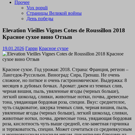
Прочее
Vox populi
Страницы Великой войны
День победы
Elevation Vieilles Vignes Cotes de Roussillon 2018
Красное сухое вино Отзыв
19.01.2026
Гарри
Красное сухое
Красное сухое. Год урожая: 2018. Страна: Франция, регион –
Лангедок-Руссильон. Виноград: Сира, Гренаш. Не очень
сложное, но питкое и очень гастрономическое. Выдержка: 8
месяцев в дубовых бочках. Аромат: джем из темных слив,
черная вишня, пыль, увяленные ягоды (черных больше),
легкий шоколад, сливки, животные нотки, почва, древесные
тона, увядающая бордовая роза, специи. Вкус: среднетелое,
чуть сладковатое, шкурка темных слив, черная вишня, пыль,
увяленные ягоды (черных больше), легкий шоколад, сливки,
животные нотки, почва, древесные тона, увядающая бордовая
роза, кислотность чуть выше средней, еле-заметная горчинка
и терпковатость, специи. Может сочетаться со средневкусным
и мощновкусным красным мясом, пикантными блюдами из