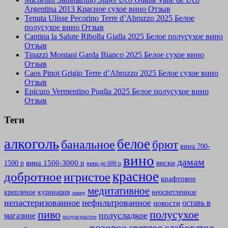
Argentina 2013 Красное сухое вино Отзыв
Tenuta Ulisse Pecorino Terre d’Abruzzo 2025 Белое
полусухое вино Отзыв
Cantina la Salute Ribolla Gialla 2025 Белое полусухое вино
Отзыв
Tinazzi Montani Garda Bianco 2025 Белое сухое вино
Отзыв
Caos Pinot Grigio Terre d’Abruzzo 2025 Белое сухое вино
Отзыв
Epicuro Vermentino Puglia 2025 Белое полусухое вино
Отзыв
Теги
алкоголь
белое
банальное
брют
вина 700-
вино
дамам
вина 1500-3000 р
виски
1500 р
вина до 600 р
красное
добротное
игристое
крафтовое
медитативное
крепленое
кулинария
неосветленное
ликер
непастеризованное
нефильтрованное
оставь в
новости
полусухое
пиво
полусладкое
магазине
полуигристое
розовое