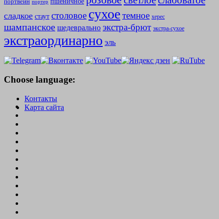
слабоватое
светлое
пшеничное
портвейн
портер
сухое
столовое
темное
сладкое
стаут
херес
шампанское
экстра-брют
шедеврально
экстра-сухое
экстраординарно
эль
Choose language:
Контакты
Карта сайта