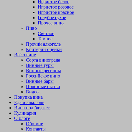
Игристое белое
Игристое розовое
Игристое красное
Голубое сухое
Прочее вино
Пиво
Светлое
Темное
Прочий алкоголь
Критерии оценки
Всё о вине
Сорта винограда
Винные туры
Винные регионы
Российское вино
Винные бары
Полезные статьи
Видео
Покупка вина
Еда и алкоголь
Вина под бюджет
Кулинария
О блоге
Обо мне
Контакты