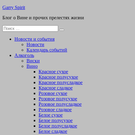
Перейти
Garry Spirit
к
Блог о Вине и прочих прелестях жизни
содержимому
Поиск
для:
Новости и события
Новости
Календарь событий
Алкоголь
Виски
Вино
Красное сухое
Красное полусухое
Красное полусладкое
Красное сладкое
Розовое сухое
Розовое полусухое
Розовое полусладкое
Розовое сладкое
Белое сухое
Белое полусухое
Белое полусладкое
Белое сладкое