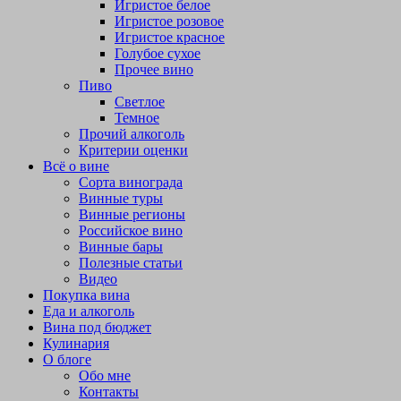
Игристое белое
Игристое розовое
Игристое красное
Голубое сухое
Прочее вино
Пиво
Светлое
Темное
Прочий алкоголь
Критерии оценки
Всё о вине
Сорта винограда
Винные туры
Винные регионы
Российское вино
Винные бары
Полезные статьи
Видео
Покупка вина
Еда и алкоголь
Вина под бюджет
Кулинария
О блоге
Обо мне
Контакты