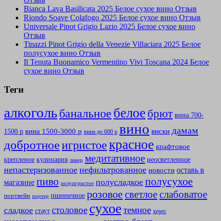
Bianca Lava Basilicata 2025 Белое сухое вино Отзыв
Riondo Soave Colafogo 2025 Белое сухое вино Отзыв
Universale Pinot Grigio Lazio 2025 Белое сухое вино
Отзыв
Tinazzi Pinot Grigio della Venezie Villaciara 2025 Белое
полусухое вино Отзыв
Il Tenuta Buonamico Vermentino Vivi Toscana 2024 Белое
сухое вино Отзыв
Теги
алкоголь
белое
банальное
брют
вина 700-
вино
дамам
вина 1500-3000 р
виски
1500 р
вина до 600 р
красное
добротное
игристое
крафтовое
медитативное
крепленое
кулинария
неосветленное
ликер
непастеризованное
нефильтрованное
оставь в
новости
полусухое
пиво
полусладкое
магазине
полуигристое
розовое
слабоватое
светлое
пшеничное
портвейн
портер
сухое
столовое
темное
сладкое
стаут
херес