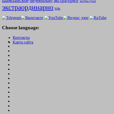
шампанское
экстра-брют
шедеврально
экстра-сухое
экстраординарно
эль
Choose language:
Контакты
Карта сайта