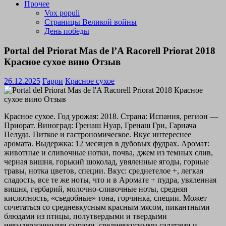
Прочее
Vox populi
Страницы Великой войны
День победы
Portal del Priorat Mas de l’A Racorell Priorat 2018
Красное сухое вино Отзыв
26.12.2025
Гарри
Красное сухое
Красное сухое. Год урожая: 2018. Страна: Испания, регион —
Приорат. Виноград: Гренаш Нуар, Гренаш Гри, Гарнача
Пелуда. Питкое и гастрономическое. Вкус интереснее
аромата. Выдержка: 12 месяцев в дубовых фудрах. Аромат:
животные и сливочные нотки, почва, джем из темных слив,
черная вишня, горький шоколад, увяленные ягоды, горные
травы, нотка цветов, специи. Вкус: среднетелое +, легкая
сладость, все те же ноты, что и в Аромате + пудра, увяленная
вишня, гербарий, молочно-сливочные ноты, средняя
кислотность, «съедобные» тона, горчинка, специи. Может
сочетаться со средневкусным красным мясом, пикантными
блюдами из птицы, полутвердыми и твердыми
невыдержанными сырами, средневкусными салатами и