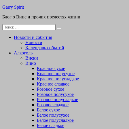
Перейти
Garry Spirit
к
Блог о Вине и прочих прелестях жизни
содержимому
Поиск
для:
Новости и события
Новости
Календарь событий
Алкоголь
Виски
Вино
Красное сухое
Красное полусухое
Красное полусладкое
Красное сладкое
Розовое сухое
Розовое полусухое
Розовое полусладкое
Розовое сладкое
Белое сухое
Белое полусухое
Белое полусладкое
Белое сладкое