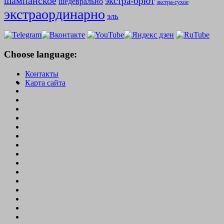
шампанское
экстра-брют
шедеврально
экстра-сухое
экстраординарно
эль
Choose language:
Контакты
Карта сайта