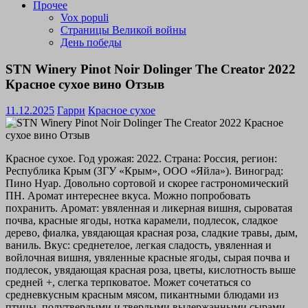
Прочее
Vox populi
Страницы Великой войны
День победы
STN Winery Pinot Noir Dolinger The Creator 2022
Красное сухое вино Отзыв
11.12.2025
Гарри
Красное сухое
Красное сухое. Год урожая: 2022. Страна: Россия, регион:
Республика Крым (ЗГУ «Крым», ООО «Яйла»). Виноград:
Пино Нуар. Довольно сортовой и скорее гастрономический
ПН. Аромат интереснее вкуса. Можно попробовать
похранить. Аромат: увяленная и ликерная вишня, сыроватая
почва, красные ягоды, нотка карамели, подлесок, сладкое
дерево, фиалка, увядающая красная роза, сладкие травы, дым,
ваниль. Вкус: среднетелое, легкая сладость, увяленная и
войлочная вишня, увяленные красные ягоды, сырая почва и
подлесок, увядающая красная роза, цветы, кислотность выше
средней +, слегка терпковатое. Может сочетаться со
средневкусным красным мясом, пикантными блюдами из
птицы, полутвердыми и твердыми выдержанными сырами,