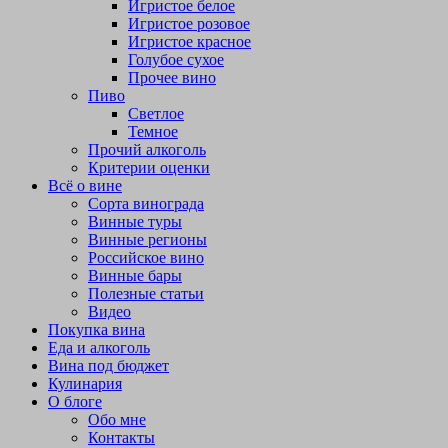
Игристое белое
Игристое розовое
Игристое красное
Голубое сухое
Прочее вино
Пиво
Светлое
Темное
Прочий алкоголь
Критерии оценки
Всё о вине
Сорта винограда
Винные туры
Винные регионы
Российское вино
Винные бары
Полезные статьи
Видео
Покупка вина
Еда и алкоголь
Вина под бюджет
Кулинария
О блоге
Обо мне
Контакты