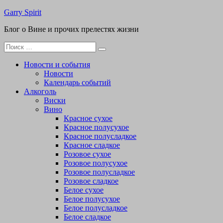
Перейти
Garry Spirit
к
Блог о Вине и прочих прелестях жизни
содержимому
Поиск
для:
Новости и события
Новости
Календарь событий
Алкоголь
Виски
Вино
Красное сухое
Красное полусухое
Красное полусладкое
Красное сладкое
Розовое сухое
Розовое полусухое
Розовое полусладкое
Розовое сладкое
Белое сухое
Белое полусухое
Белое полусладкое
Белое сладкое