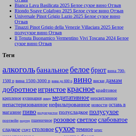
Bianca Lava Basilicata 2025 Белое сухое вино Отзыв
Riondo Soave Colafogo 2025 Белое сухое вино Отзыв
Universale Pinot Grigio Lazio 2025 Белое сухое вино
Отзыв
Tinazzi Pinot Grigio della Venezie Villaciara 2025 Белое
полусухое вино Отзыв
Il Tenuta Buonamico Vermentino Vivi Toscana 2024 Белое
сухое вино Отзыв
Теги
алкоголь
белое
банальное
брют
вина 700-
вино
дамам
вина 1500-3000 р
виски
1500 р
вина до 600 р
красное
добротное
игристое
крафтовое
медитативное
крепленое
кулинария
неосветленное
ликер
непастеризованное
нефильтрованное
оставь в
новости
полусухое
пиво
полусладкое
магазине
полуигристое
розовое
слабоватое
светлое
пшеничное
портвейн
портер
сухое
столовое
темное
сладкое
стаут
херес