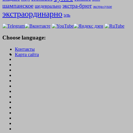
шампанское
экстра-брют
шедеврально
экстра-сухое
экстраординарно
эль
Choose language:
Контакты
Карта сайта