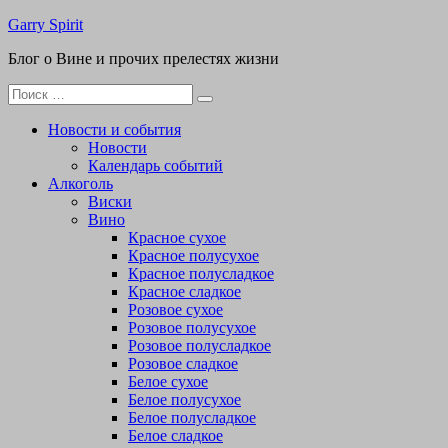
Перейти
Garry Spirit
к
Блог о Вине и прочих прелестях жизни
содержимому
Поиск
для:
Новости и события
Новости
Календарь событий
Алкоголь
Виски
Вино
Красное сухое
Красное полусухое
Красное полусладкое
Красное сладкое
Розовое сухое
Розовое полусухое
Розовое полусладкое
Розовое сладкое
Белое сухое
Белое полусухое
Белое полусладкое
Белое сладкое