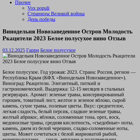
Прочее
Vox populi
Страницы Великой войны
День победы
Винодельня Новозаведенное Остров Молодость
Ркацители 2023 Белое полусухое вино Отзыв
03.12.2025
Гарри
Белое полусухое
Белое полусухое. Год урожая: 2023. Страна: Россия, регион —
Республика Крым (КФХ «Винодельня Новозаведенное»).
Виноград: Ркацители. Элегантный, питкий и
гастрономический. Выдержка: 12-15 месяцев в стальных
резервуарах. Аромат: зеленые травы, консервированный
горошек, томатный лист, желтое и зеленое яблоко, сырой
камень, сухие травы, полевые цветы. Вкус: среднетелое,
легкая сладость, белый персик, сладкие зеленые травы,
желтый абрикос, яблоки, соломенные тона, орех, воск,
медоносные травы, средняя кислотность, «съедобные» ноты,
камень, джем из белой черешни, сладко-соломенные ноты,
цветы. Может сочетаться с белой жирноватой рыбой,
морепродуктами — гриль, мягкими и полутвердыми