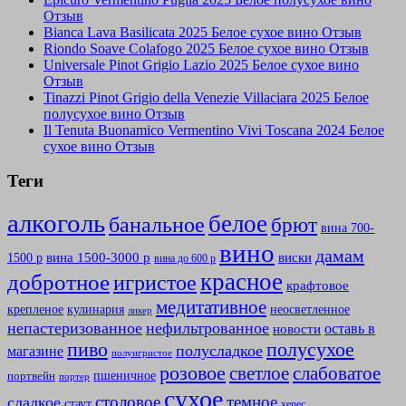
Отзыв
Bianca Lava Basilicata 2025 Белое сухое вино Отзыв
Riondo Soave Colafogo 2025 Белое сухое вино Отзыв
Universale Pinot Grigio Lazio 2025 Белое сухое вино
Отзыв
Tinazzi Pinot Grigio della Venezie Villaciara 2025 Белое
полусухое вино Отзыв
Il Tenuta Buonamico Vermentino Vivi Toscana 2024 Белое
сухое вино Отзыв
Теги
алкоголь
белое
банальное
брют
вина 700-
вино
дамам
вина 1500-3000 р
виски
1500 р
вина до 600 р
красное
добротное
игристое
крафтовое
медитативное
крепленое
кулинария
неосветленное
ликер
непастеризованное
нефильтрованное
оставь в
новости
полусухое
пиво
полусладкое
магазине
полуигристое
розовое
слабоватое
светлое
пшеничное
портвейн
портер
сухое
столовое
темное
сладкое
стаут
херес