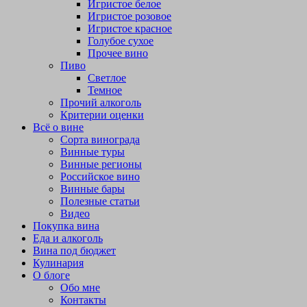
Игристое белое
Игристое розовое
Игристое красное
Голубое сухое
Прочее вино
Пиво
Светлое
Темное
Прочий алкоголь
Критерии оценки
Всё о вине
Сорта винограда
Винные туры
Винные регионы
Российское вино
Винные бары
Полезные статьи
Видео
Покупка вина
Еда и алкоголь
Вина под бюджет
Кулинария
О блоге
Обо мне
Контакты