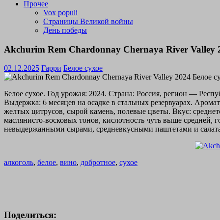
Прочее
Vox populi
Страницы Великой войны
День победы
Akchurim Rem Chardonnay Chernaya River Valley 
02.12.2025
Гарри
Белое сухое
Белое сухое. Год урожая: 2024. Страна: Россия, регион — Ре
Выдержка: 6 месяцев на осадке в стальных резервуарах. Аромат
желтых цитрусов, сырой камень, полевые цветы. Вкус: среднете
маслянисто-восковых тонов, кислотность чуть выше средней, 
невыдержанными сырами, средневкусными паштетами и салатами,
алкоголь
,
белое
,
вино
,
добротное
,
сухое
Поделиться: