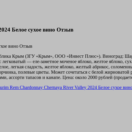
2024 Белое сухое вино Отзыв
спублика Крым (ЗГУ «Крым», ООО «Инвест Плюс»). Виноград: Ша
: легковатый — еле-заметное моченое яблоко, желтое яблоко, су
лое, легкая сладость, желтое яблоко, желтый абрикос, соломенн
горчинка, полевые цветы. Может сочетаться с белой жирновато
 ассорти тапасов и канапе. Цена: около 2000 рублей (продаетс