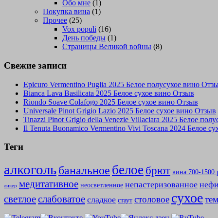
Обо мне
(1)
Покупка вина
(1)
Прочее
(25)
Vox populi
(16)
День победы
(1)
Страницы Великой войны
(8)
Свежие записи
Epicuro Vermentino Puglia 2025 Белое полусухое вино Отз
Bianca Lava Basilicata 2025 Белое сухое вино Отзыв
Riondo Soave Colafogo 2025 Белое сухое вино Отзыв
Universale Pinot Grigio Lazio 2025 Белое сухое вино Отзыв
Tinazzi Pinot Grigio della Venezie Villaciara 2025 Белое по
Il Tenuta Buonamico Vermentino Vivi Toscana 2024 Белое с
Теги
алкоголь
белое
банальное
брют
вина 700-1500 
медитативное
непастеризованное
нефи
неосветленное
ликер
сухое
слабоватое
светлое
столовое
те
сладкое
стаут