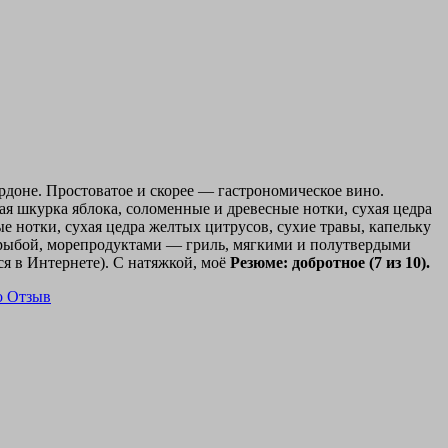
рдоне. Простоватое и скорее — гастрономическое вино.
хая шкурка яблока, соломенные и древесные нотки, сухая цедра
ые нотки, сухая цедра желтых цитрусов, сухие травы, капельку
й рыбой, морепродуктами — гриль, мягкими и полутвердыми
я в Интернете). С натяжкой, моё
Резюме: добротное (7 из 10).