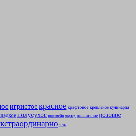
красное
ное
игристое
крафтовое
крепленое
кулинария
полусухое
розовое
сладкое
пшеничное
портвейн
портер
экстраординарно
эль