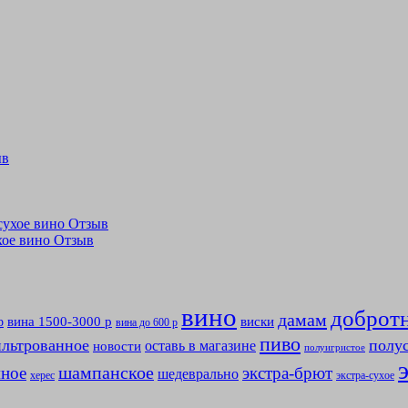
ыв
лусухое вино Отзыв
ухое вино Отзыв
вино
доброт
дамам
вина 1500-3000 р
виски
р
вина до 600 р
пиво
льтрованное
полу
оставь в магазине
новости
полуигристое
мное
шампанское
экстра-брют
шедеврально
херес
экстра-сухое