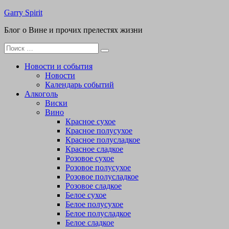
Перейти
Garry Spirit
к
Блог о Вине и прочих прелестях жизни
содержимому
Поиск
для:
Новости и события
Новости
Календарь событий
Алкоголь
Виски
Вино
Красное сухое
Красное полусухое
Красное полусладкое
Красное сладкое
Розовое сухое
Розовое полусухое
Розовое полусладкое
Розовое сладкое
Белое сухое
Белое полусухое
Белое полусладкое
Белое сладкое