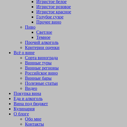
Игристое белое
Игристое розовое
Игристое красное
Голубое сухое
Прочее вино
Пиво
Светлое
Темное
Прочий алкоголь
Критерии оценки
Всё о вине
Сорта винограда
Винные туры
Винные регионы
Российское вино
Винные бары
Полезные статьи
Видео
Покупка вина
Еда и алкоголь
Вина под бюджет
Кулинария
О блоге
Обо мне
Контакты