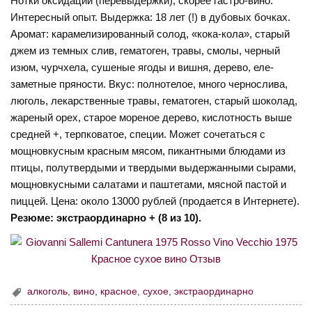
Нотки оксидации (перевыдержки), скорее гастро-вино.
Интересный опыт. Выдержка: 18 лет (!) в дубовых бочках.
Аромат: карамелизированный солод, «кока-кола», старый
джем из темных слив, гематоген, травы, смолы, черный
изюм, чурчхела, сушеные ягоды и вишня, дерево, еле-
заметные пряности. Вкус: полнотелое, много чернослива,
люголь, лекарственные травы, гематоген, старый шоколад,
жареный орех, старое мореное дерево, кислотность выше
средней +, терпковатое, специи. Может сочетаться с
мощновкусным красным мясом, пикантными блюдами из
птицы, полутвердыми и твердыми выдержанными сырами,
мощновкусными салатами и паштетами, мясной пастой и
пиццей. Цена: около 13000 рублей (продается в Интернете).
Резюме: экстраординарно + (8 из 10).
алкоголь
,
вино
,
красное
,
сухое
,
экстраординарно