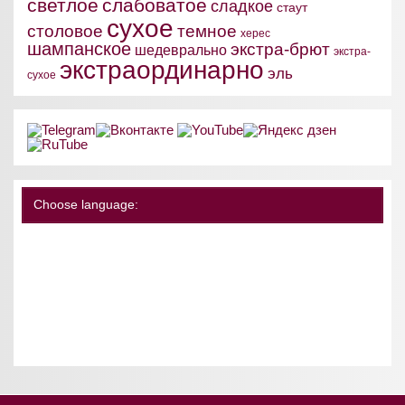
светлое
слабоватое
сладкое
стаут
сухое
столовое
темное
херес
шампанское
экстра-брют
шедеврально
экстра-
экстраординарно
эль
сухое
Choose language: