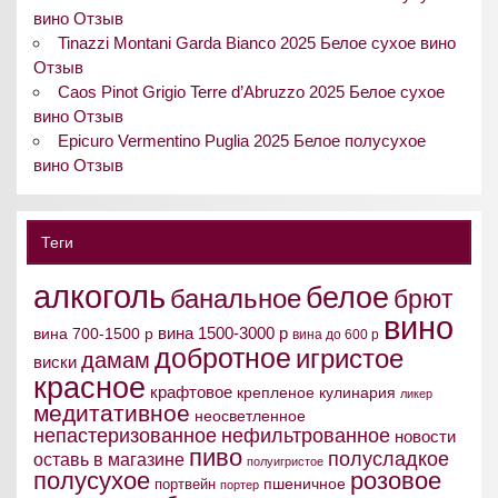
вино Отзыв
Tinazzi Montani Garda Bianco 2025 Белое сухое вино
Отзыв
Caos Pinot Grigio Terre d’Abruzzo 2025 Белое сухое
вино Отзыв
Epicuro Vermentino Puglia 2025 Белое полусухое
вино Отзыв
Теги
алкоголь
белое
банальное
брют
вино
вина 1500-3000 р
вина 700-1500 р
вина до 600 р
добротное
игристое
дамам
виски
красное
крафтовое
крепленое
кулинария
ликер
медитативное
неосветленное
непастеризованное
нефильтрованное
новости
пиво
полусладкое
оставь в магазине
полуигристое
полусухое
розовое
пшеничное
портвейн
портер