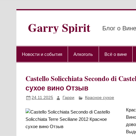
Перейти
к
содержимому
Garry Spirit
Блог о Вине
Новости и события
Алкоголь
Всё о вине
Castello Solicchiata Secondo di Caste
сухое вино Отзыв
24.11.2025
Гарри
Красное сухое
Крас
Вино
дово
Выде