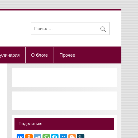
улинария
О блоге
Прочее
Поделиться: