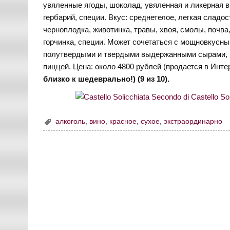
увяленные ягоды, шоколад, увяленная и ликерная в
гербарий, специи. Вкус: среднетелое, легкая сладо
черноплодка, животинка, травы, хвоя, смолы, почва
горчинка, специи. Может сочетаться с мощновкусн
полутвердыми и твердыми выдержанными сырами, м
пиццей. Цена: около 4800 рублей (продается в Инте
близко к шедеврально!) (9 из 10).
алкоголь
,
вино
,
красное
,
сухое
,
экстраординарно