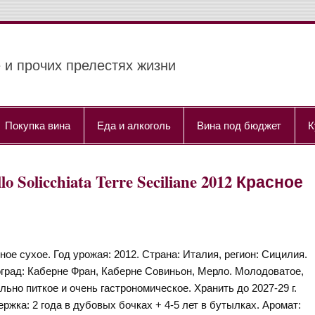
 и прочих прелестях жизни
Покупка вина
Еда и алкоголь
Вина под бюджет
К
llo Solicchiata Terre Seciliane 2012 Красное
ное сухое. Год урожая: 2012. Страна: Италия, регион: Сицилия.
град: Каберне Фран, Каберне Совиньон, Мерло. Молодоватое,
льно питкое и очень гастрономическое. Хранить до 2027-29 г.
ржка: 2 года в дубовых бочках + 4-5 лет в бутылках. Аромат: