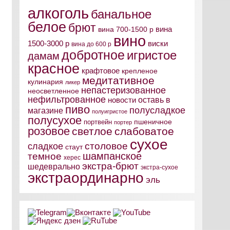
алкоголь
банальное
белое
брют
вина
вина 700-1500 р
вино
виски
1500-3000 р
вина до 600 р
добротное
игристое
дамам
красное
крафтовое
крепленое
медитативное
кулинария
ликер
непастеризованное
неосветленное
нефильтрованное
оставь в
новости
пиво
полусладкое
магазине
полуигристое
полусухое
пшеничное
портвейн
портер
розовое
светлое
слабоватое
сухое
столовое
сладкое
стаут
шампанское
темное
херес
экстра-брют
шедеврально
экстра-сухое
экстраординарно
эль