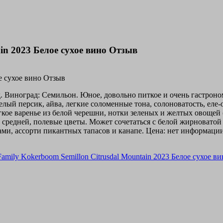
ain 2023 Белое сухое вино Отзыв
д. Виноград: Семильон. Юное, довольно питкое и очень гастроном
белый персик, айва, легкие соломенные тона, солоноватость, е
легкое варенье из белой черешни, нотки зеленых и желтых овоще
е средней, полевые цветы. Может сочетаться с белой жирноват
, ассорти пикантных тапасов и канапе. Цена: нет информации 