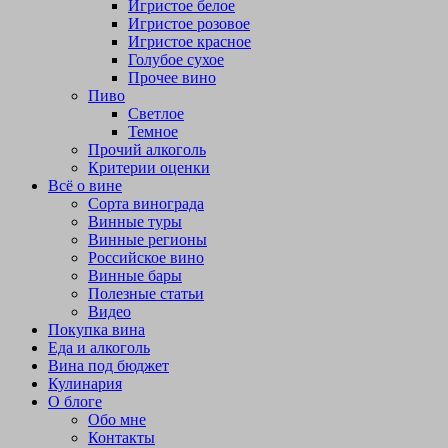
Игристое белое
Игристое розовое
Игристое красное
Голубое сухое
Прочее вино
Пиво
Светлое
Темное
Прочий алкоголь
Критерии оценки
Всё о вине
Сорта винограда
Винные туры
Винные регионы
Российское вино
Винные бары
Полезные статьи
Видео
Покупка вина
Еда и алкоголь
Вина под бюджет
Кулинария
О блоге
Обо мне
Контакты