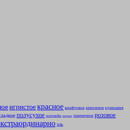
красное
ное
игристое
крафтовое
крепленое
кулинария
полусухое
розовое
сладкое
пшеничное
портвейн
портер
экстраординарно
эль