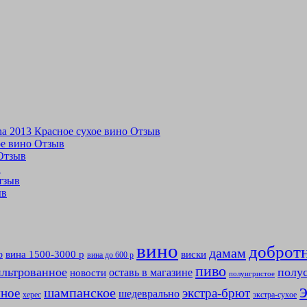
tina 2013 Красное сухое вино Отзыв
хое вино Отзыв
 Отзыв
в
Отзыв
ыв
вино
доброт
дамам
вина 1500-3000 р
виски
р
вина до 600 р
пиво
льтрованное
полу
оставь в магазине
новости
полуигристое
мное
шампанское
экстра-брют
шедеврально
херес
экстра-сухое