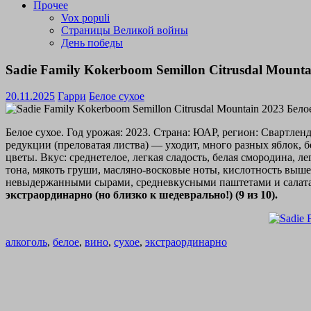
Прочее
Vox populi
Страницы Великой войны
День победы
Sadie Family Kokerboom Semillon Citrusdal Mount
20.11.2025
Гарри
Белое сухое
Белое сухое. Год урожая: 2023. Страна: ЮАР, регион: Свартлен
редукции (преловатая листва) — уходит, много разных яблок, 
цветы. Вкус: среднетелое, легкая сладость, белая смородина, 
тона, мякоть груши, масляно-восковые ноты, кислотность выш
невыдержанными сырами, средневкусными паштетами и салатами
экстраординарно (но близко к шедеврально!) (9 из 10).
алкоголь
,
белое
,
вино
,
сухое
,
экстраординарно