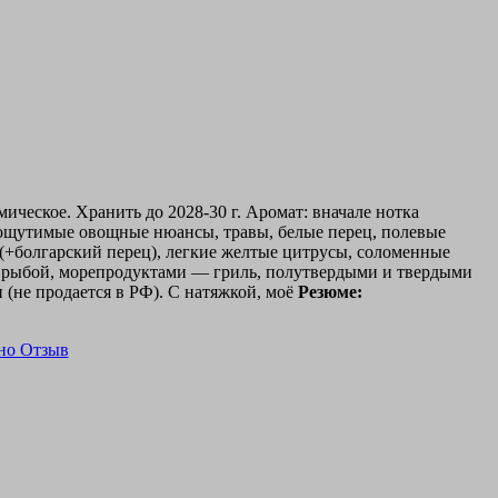
ическое. Хранить до 2028-30 г. Аромат: вначале нотка
ле-ощутимые овощные нюансы, травы, белые перец, полевые
й (+болгарский перец), легкие желтые цитрусы, соломенные
ой рыбой, морепродуктами — гриль, полутвердыми и твердыми
(не продается в РФ). С натяжкой, моё
Резюме: