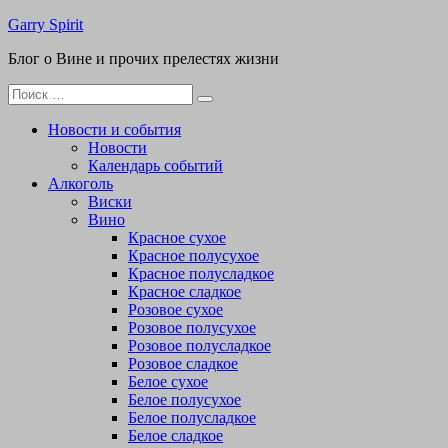
Перейти
Garry Spirit
к
Блог о Вине и прочих прелестях жизни
содержимому
Поиск
для:
Новости и события
Новости
Календарь событий
Алкоголь
Виски
Вино
Красное сухое
Красное полусухое
Красное полусладкое
Красное сладкое
Розовое сухое
Розовое полусухое
Розовое полусладкое
Розовое сладкое
Белое сухое
Белое полусухое
Белое полусладкое
Белое сладкое