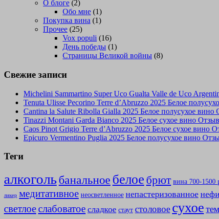
О блоге
(2)
Обо мне
(1)
Покупка вина
(1)
Прочее
(25)
Vox populi
(16)
День победы
(1)
Страницы Великой войны
(8)
Свежие записи
Michelini Sammartino Super Uco Gualta Valle de Uco Argen
Tenuta Ulisse Pecorino Terre d’Abruzzo 2025 Белое полусу
Cantina la Salute Ribolla Gialla 2025 Белое полусухое вино
Tinazzi Montani Garda Bianco 2025 Белое сухое вино Отзы
Caos Pinot Grigio Terre d’Abruzzo 2025 Белое сухое вино 
Epicuro Vermentino Puglia 2025 Белое полусухое вино Отз
Теги
алкоголь
белое
банальное
брют
вина 700-1500 
медитативное
непастеризованное
нефи
неосветленное
ликер
сухое
слабоватое
светлое
столовое
те
сладкое
стаут