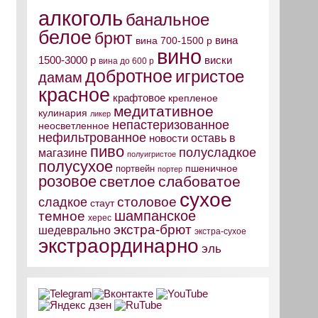
алкоголь
банальное
белое
брют
вина
вина 700-1500 р
вино
виски
1500-3000 р
вина до 600 р
добротное
игристое
дамам
красное
крафтовое
крепленое
медитативное
кулинария
ликер
непастеризованное
неосветленное
нефильтрованное
оставь в
новости
пиво
полусладкое
магазине
полуигристое
полусухое
пшеничное
портвейн
портер
розовое
светлое
слабоватое
сухое
столовое
сладкое
стаут
шампанское
темное
херес
экстра-брют
шедеврально
экстра-сухое
экстраординарно
эль