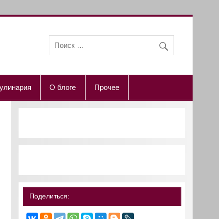
улинария
О блоге
Прочее
Поделиться: