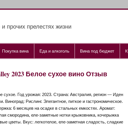
 и прочих прелестях жизни
Покупка вина
Еда и алкоголь
Вина под бюджет
К
Valley 2023 Белое сухое вино Отзыв
е сухое. Год урожая: 2023. Страна: Австралия, регион — Иден
и. Виноград: Рислинг. Элегантное, питкое и гастрономическое.
ржка: 6 месяцев на осадке в стальных емкостях. Аромат:
лая смородина, еле-заметные нотки крыжовника, кочерыжка
вые цветы. Вкус: легкотелое, еле-заметная сладость, сладкие