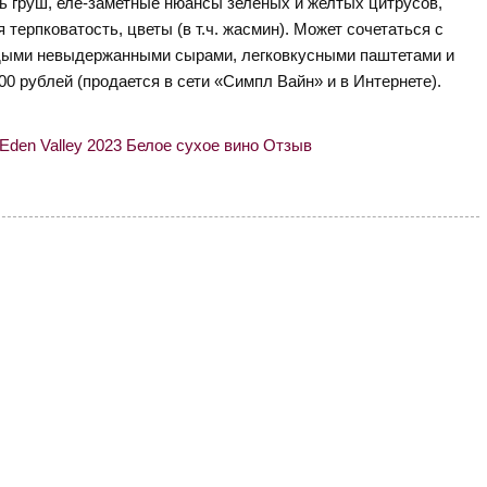
ь груш, еле-заметные нюансы зеленых и желтых цитрусов,
 терпковатость, цветы (в т.ч. жасмин). Может сочетаться с
рдыми невыдержанными сырами, легковкусными паштетами и
00 рублей (продается в сети «Симпл Вайн» и в Интернете).