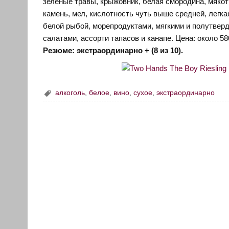
зеленые травы, крыжовник, белая смородина, мякот
камень, мел, кислотность чуть выше средней, легкая
белой рыбой, морепродуктами, мягкими и полутве
салатами, ассорти тапасов и канапе. Цена: около 58
Резюме: экстраординарно + (8 из 10).
алкоголь
,
белое
,
вино
,
сухое
,
экстраординарно