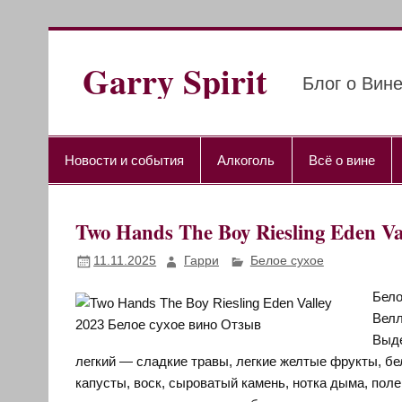
Перейти
к
содержимому
Garry Spirit
Блог о Вине
Новости и события
Алкоголь
Всё о вине
Two Hands The Boy Riesling Eden 
11.11.2025
Гарри
Белое сухое
Бело
Велл
Выде
легкий — сладкие травы, легкие желтые фрукты, бе
капусты, воск, сыроватый камень, нотка дыма, поле