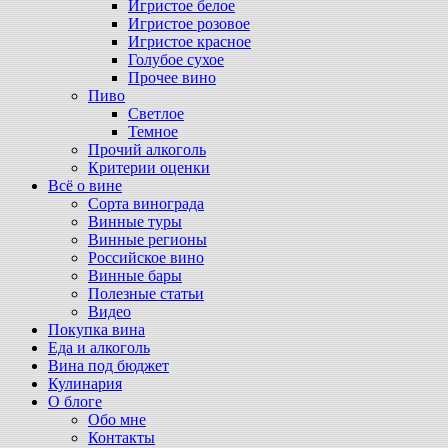
Игристое белое
Игристое розовое
Игристое красное
Голубое сухое
Прочее вино
Пиво
Светлое
Темное
Прочий алкоголь
Критерии оценки
Всё о вине
Сорта винограда
Винные туры
Винные регионы
Российское вино
Винные бары
Полезные статьи
Видео
Покупка вина
Еда и алкоголь
Вина под бюджет
Кулинария
О блоге
Обо мне
Контакты