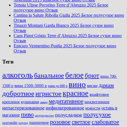
Tenuta Ulisse Pecorino Terre d’Abruzzo 2025 Белое
полусухое вино Отзыв
Cantina la Salute Ribolla Gialla 2025 Белое полусухое вино
Отзыв
Tinazzi Montani Garda Bianco 2025 Белое сухое вино
Отзыв
Caos Pinot Grigio Terre d’Abruzzo 2025 Белое сухое вино
Отзыв
Epicuro Vermentino Puglia 2025 Белое полусухое вино
Отзыв
Теги
алкоголь
белое
банальное
брют
вина 700-
вино
дамам
вина 1500-3000 р
виски
1500 р
вина до 600 р
красное
добротное
игристое
крафтовое
медитативное
крепленое
кулинария
неосветленное
ликер
непастеризованное
нефильтрованное
оставь в
новости
полусухое
пиво
полусладкое
магазине
полуигристое
розовое
слабоватое
светлое
пшеничное
портвейн
портер