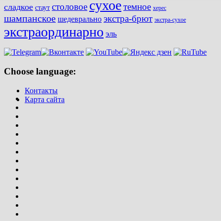
сухое
столовое
темное
сладкое
стаут
херес
шампанское
экстра-брют
шедеврально
экстра-сухое
экстраординарно
эль
Choose language:
Контакты
Карта сайта