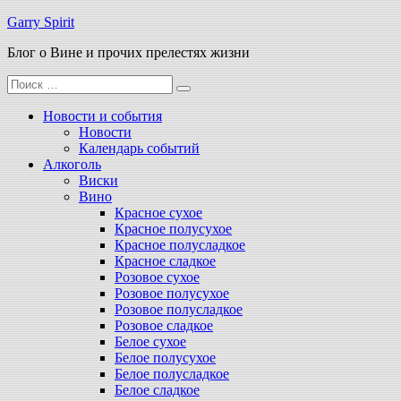
Перейти
Garry Spirit
к
Блог о Вине и прочих прелестях жизни
содержимому
Поиск
для:
Новости и события
Новости
Календарь событий
Алкоголь
Виски
Вино
Красное сухое
Красное полусухое
Красное полусладкое
Красное сладкое
Розовое сухое
Розовое полусухое
Розовое полусладкое
Розовое сладкое
Белое сухое
Белое полусухое
Белое полусладкое
Белое сладкое