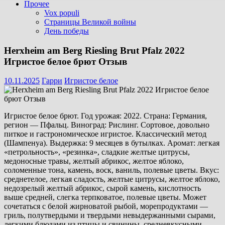
Прочее
Vox populi
Страницы Великой войны
День победы
Herxheim am Berg Riesling Brut Pfalz 2022
Игристое белое брют Отзыв
10.11.2025
Гарри
Игристое белое
Игристое белое брют. Год урожая: 2022. Страна: Германия,
регион — Пфальц. Виноград: Рислинг. Сортовое, довольно
питкое и гастрономическое игристое. Классический метод
(Шампенуа). Выдержка: 9 месяцев в бутылках. Аромат: легкая
«петрольность», «резинка», сладкие желтые цитрусы,
медоносные травы, желтый абрикос, желтое яблоко,
соломенные тона, камень, воск, ваниль, полевые цветы. Вкус:
среднетелое, легкая сладость, желтые цитрусы, желтое яблоко,
недозрелый желтый абрикос, сырой камень, кислотность
выше средней, слегка терпковатое, полевые цветы. Может
сочетаться с белой жирноватой рыбой, морепродуктами —
гриль, полутвердыми и твердыми невыдержанными сырами,
легкими блюдами из птицы и свинины, средневкусными