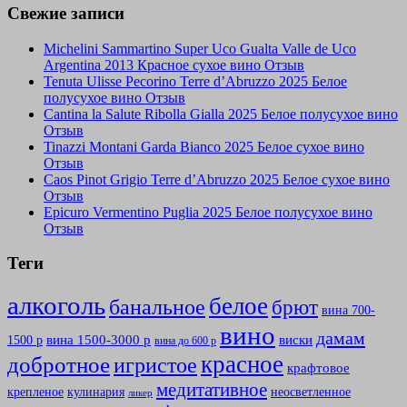
Свежие записи
Michelini Sammartino Super Uco Gualta Valle de Uco
Argentina 2013 Красное сухое вино Отзыв
Tenuta Ulisse Pecorino Terre d’Abruzzo 2025 Белое
полусухое вино Отзыв
Cantina la Salute Ribolla Gialla 2025 Белое полусухое вино
Отзыв
Tinazzi Montani Garda Bianco 2025 Белое сухое вино
Отзыв
Caos Pinot Grigio Terre d’Abruzzo 2025 Белое сухое вино
Отзыв
Epicuro Vermentino Puglia 2025 Белое полусухое вино
Отзыв
Теги
алкоголь
белое
банальное
брют
вина 700-
вино
дамам
вина 1500-3000 р
виски
1500 р
вина до 600 р
красное
добротное
игристое
крафтовое
медитативное
крепленое
кулинария
неосветленное
ликер