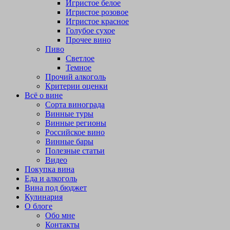
Игристое белое
Игристое розовое
Игристое красное
Голубое сухое
Прочее вино
Пиво
Светлое
Темное
Прочий алкоголь
Критерии оценки
Всё о вине
Сорта винограда
Винные туры
Винные регионы
Российское вино
Винные бары
Полезные статьи
Видео
Покупка вина
Еда и алкоголь
Вина под бюджет
Кулинария
О блоге
Обо мне
Контакты