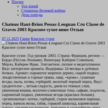
Прочее
Vox populi
Страницы Великой войны
День победы
Chateau Haut-Brion Pessac-Leognan Cru Classe de
Graves 2003 Красное сухое вино Отзыв
07.11.2025
Гарри
Красное сухое
Красное сухое. Год урожая: 2003. Страна: Франция, регион —
Бордо (Пессак-Леоньян). Виноград: Каберне Совиньон,
Мерло, Каберне Фран. Элегантное, питкое и медитативное.
Вкус интереснее аромата. Выдержка: 24 месяца в дубовых
бочках. Аромат: сыроватое мореное дерево, сырой подвал,
лекарственные и горные травы, лавр, «кровь», сушеные
ягоды, пыль, почва, гербарий, молотый черный перец. Вкус:
среднетелое -, легкая сладость, джем из темных слив,
увяленная вишня, молочно-сливочные тона, сафьян, подлесок,
сыроватый подвал, увяленные ягоды (красных больше),
«резиноватые» нотки, гербарий, старое малиновое варенье,
перец, ваниль молы, табак, горький шоколад, карамельная
патока, средняя кислотность, вяжущие и «съедобные» тона,