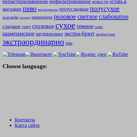
непастеризованное
нефильтрованное
оставь в
новости
полусухое
пиво
полусладкое
магазине
полуигристое
розовое
слабоватое
светлое
пшеничное
портвейн
портер
сухое
столовое
темное
сладкое
стаут
херес
шампанское
экстра-брют
шедеврально
экстра-сухое
экстраординарно
эль
Choose language:
Контакты
Карта сайта