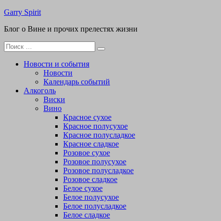
Перейти
Garry Spirit
к
Блог о Вине и прочих прелестях жизни
содержимому
Поиск
для:
Новости и события
Новости
Календарь событий
Алкоголь
Виски
Вино
Красное сухое
Красное полусухое
Красное полусладкое
Красное сладкое
Розовое сухое
Розовое полусухое
Розовое полусладкое
Розовое сладкое
Белое сухое
Белое полусухое
Белое полусладкое
Белое сладкое