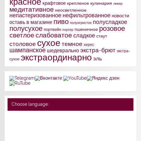
красное
крафтовое
крепленое
кулинария
ликер
медитативное
неосветленное
непастеризованное
нефильтрованное
новости
пиво
полусладкое
оставь в магазине
полуигристое
полусухое
розовое
портвейн
пшеничное
портер
слабоватое
светлое
сладкое
стаут
сухое
столовое
темное
херес
шампанское
экстра-брют
шедеврально
экстра-
экстраординарно
эль
сухое
Choose language: