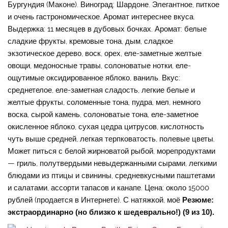
Бургундия (Маконе). Виноград: Шардоне. Элегантное, питкое
и очень гастрономическое. Аромат интереснее вкуса.
Выдержка: 11 месяцев в дубовых бочках. Аромат: белые
сладкие фрукты, кремовые тона, дым, сладкое
экзотическое дерево, воск, орех, еле-заметные желтые
овощи, медоносные травы, солоноватые нотки, еле-
ощутимые оксидированное яблоко, ваниль. Вкус:
среднетелое, еле-заметная сладость, легкие белые и
желтые фрукты, соломенные тона, пудра, мел, немного
воска, сырой камень, солоноватые тона, еле-заметное
окисленное яблоко, сухая цедра цитрусов, кислотность
чуть выше средней, легкая терпковатость, полевые цветы.
Может питься с белой жирноватой рыбой, морепродуктами
— гриль, полутвердыми невыдержанными сырами, легкими
блюдами из птицы и свинины, средневкусными паштетами
и салатами, ассорти тапасов и канапе. Цена: около 15000
рублей (продается в Интернете). С натяжкой, моё
Резюме:
экстраординарно (но близко к шедеврально!) (9 из 10).