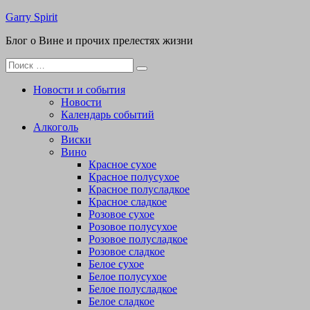
Перейти
Garry Spirit
к
Блог о Вине и прочих прелестях жизни
содержимому
Поиск
для:
Новости и события
Новости
Календарь событий
Алкоголь
Виски
Вино
Красное сухое
Красное полусухое
Красное полусладкое
Красное сладкое
Розовое сухое
Розовое полусухое
Розовое полусладкое
Розовое сладкое
Белое сухое
Белое полусухое
Белое полусладкое
Белое сладкое