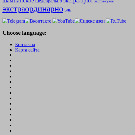
шампанское
экстра-брют
шедеврально
экстра-сухое
экстраординарно
эль
Choose language:
Контакты
Карта сайта