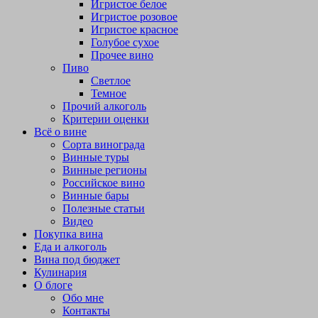
Игристое белое
Игристое розовое
Игристое красное
Голубое сухое
Прочее вино
Пиво
Светлое
Темное
Прочий алкоголь
Критерии оценки
Всё о вине
Сорта винограда
Винные туры
Винные регионы
Российское вино
Винные бары
Полезные статьи
Видео
Покупка вина
Еда и алкоголь
Вина под бюджет
Кулинария
О блоге
Обо мне
Контакты