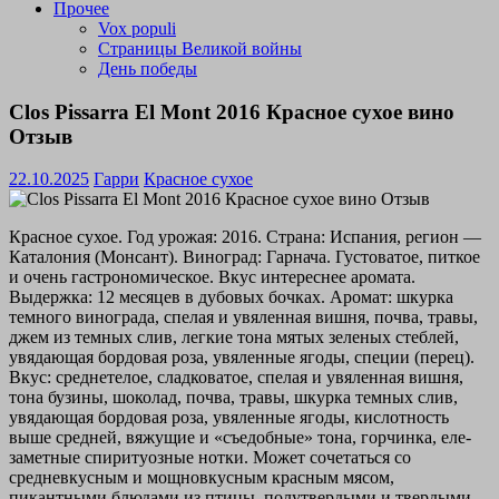
Прочее
Vox populi
Страницы Великой войны
День победы
Clos Pissarra El Mont 2016 Красное сухое вино
Отзыв
22.10.2025
Гарри
Красное сухое
Красное сухое. Год урожая: 2016. Страна: Испания, регион —
Каталония (Монсант). Виноград: Гарнача. Густоватое, питкое
и очень гастрономическое. Вкус интереснее аромата.
Выдержка: 12 месяцев в дубовых бочках. Аромат: шкурка
темного винограда, спелая и увяленная вишня, почва, травы,
джем из темных слив, легкие тона мятых зеленых стеблей,
увядающая бордовая роза, увяленные ягоды, специи (перец).
Вкус: среднетелое, сладковатое, спелая и увяленная вишня,
тона бузины, шоколад, почва, травы, шкурка темных слив,
увядающая бордовая роза, увяленные ягоды, кислотность
выше средней, вяжущие и «съедобные» тона, горчинка, еле-
заметные спиритуозные нотки. Может сочетаться со
средневкусным и мощновкусным красным мясом,
пикантными блюдами из птицы, полутвердыми и твердыми