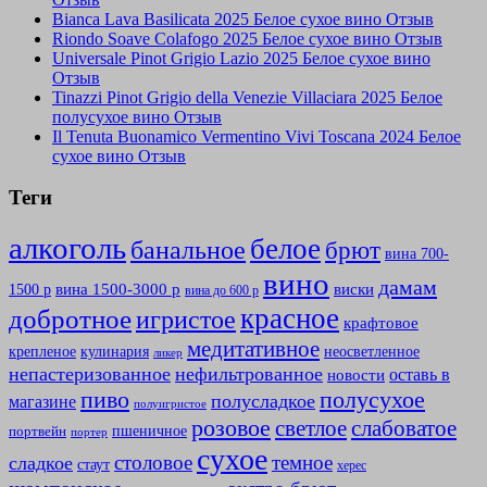
Bianca Lava Basilicata 2025 Белое сухое вино Отзыв
Riondo Soave Colafogo 2025 Белое сухое вино Отзыв
Universale Pinot Grigio Lazio 2025 Белое сухое вино
Отзыв
Tinazzi Pinot Grigio della Venezie Villaciara 2025 Белое
полусухое вино Отзыв
Il Tenuta Buonamico Vermentino Vivi Toscana 2024 Белое
сухое вино Отзыв
Теги
алкоголь
белое
банальное
брют
вина 700-
вино
дамам
вина 1500-3000 р
виски
1500 р
вина до 600 р
красное
добротное
игристое
крафтовое
медитативное
крепленое
кулинария
неосветленное
ликер
непастеризованное
нефильтрованное
оставь в
новости
полусухое
пиво
полусладкое
магазине
полуигристое
розовое
слабоватое
светлое
пшеничное
портвейн
портер
сухое
столовое
темное
сладкое
стаут
херес