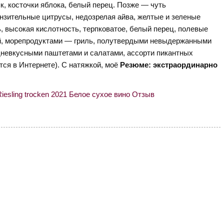
як, косточки яблока, белый перец. Позже — чуть
ронзительные цитрусы, недозрелая айва, желтые и зеленые
ь, высокая кислотность, терпковатое, белый перец, полевые
ой, морепродуктами — гриль, полутвердыми невыдержанными
дневкусными паштетами и салатами, ассорти пикантных
ется в Интернете). С натяжкой, моё
Резюме: экстраординарно