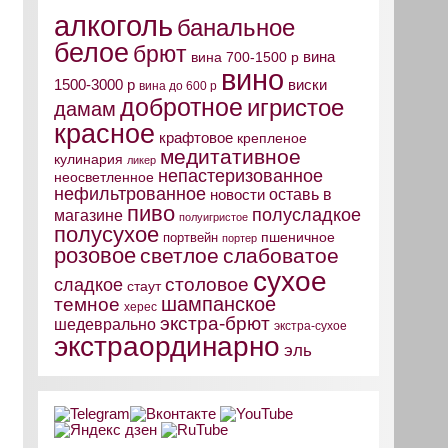
алкоголь
банальное
белое
брют
вина
вина 700-1500 р
вино
виски
1500-3000 р
вина до 600 р
добротное
игристое
дамам
красное
крафтовое
крепленое
медитативное
кулинария
ликер
непастеризованное
неосветленное
нефильтрованное
оставь в
новости
пиво
полусладкое
магазине
полуигристое
полусухое
пшеничное
портвейн
портер
розовое
светлое
слабоватое
сухое
столовое
сладкое
стаут
шампанское
темное
херес
экстра-брют
шедеврально
экстра-сухое
экстраординарно
эль