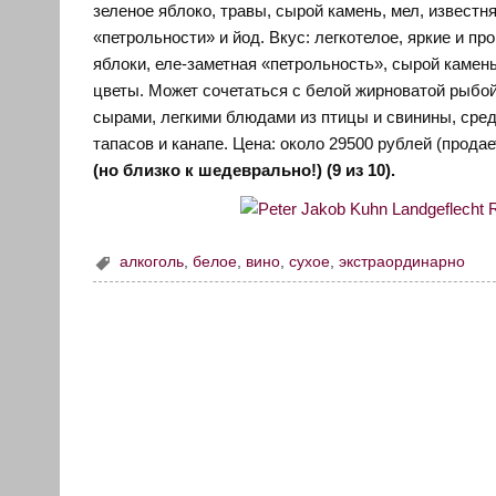
зеленое яблоко, травы, сырой камень, мел, известн
«петрольности» и йод. Вкус: легкотелое, яркие и п
яблоки, еле-заметная «петрольность», сырой камен
цветы. Может сочетаться с белой жирноватой рыб
сырами, легкими блюдами из птицы и свинины, сре
тапасов и канапе. Цена: около 29500 рублей (прода
(но близко к шедеврально!) (9 из 10).
алкоголь
,
белое
,
вино
,
сухое
,
экстраординарно