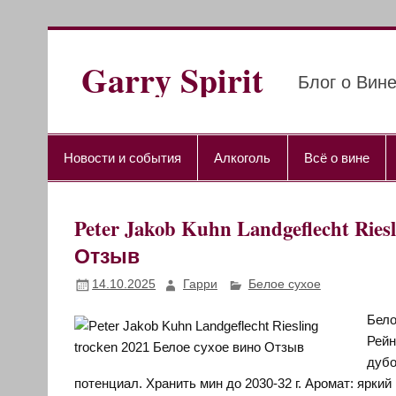
Перейти
к
содержимому
Garry Spirit
Блог о Вине
Новости и события
Алкоголь
Всё о вине
Peter Jakob Kuhn Landgeflecht Rie
Отзыв
14.10.2025
Гарри
Белое сухое
Бело
Рейн
дубо
потенциал. Хранить мин до 2030-32 г. Аромат: ярки