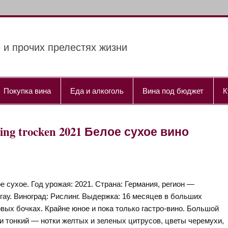
 и прочих прелестях жизни
Покупка вина
Еда и алкоголь
Вина под бюджет
К
sling trocken 2021 Белое сухое вино
е сухое. Год урожая: 2021. Страна: Германия, регион —
гау. Виноград: Рислинг. Выдержка: 16 месяцев в больших
вых бочках. Крайне юное и пока только гастро-вино. Большой
й и тонкий — нотки желтых и зеленых цитрусов, цветы черемухи,