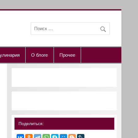
улинария
О блоге
Прочее
Поделиться: