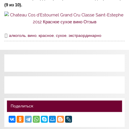
(9 из 10).
алкоголь
,
вино
,
красное
,
сухое
,
экстраординарно
Поделиться: