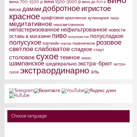
вина 1500-3000 р
вина 700-1500 р
вина до 600 р
добротное
игристое
дамам
виски
красное
крафтовое
крепленое
кулинария
ликер
медитативное
неосветленное
непастеризованное
нефильтрованное
новости
пиво
полусладкое
оставь в магазине
полуигристое
полусухое
розовое
портвейн
пшеничное
портер
слабоватое
светлое
сладкое
стаут
сухое
столовое
темное
херес
шампанское
экстра-брют
шедеврально
экстра-
экстраординарно
эль
сухое
Choose language: