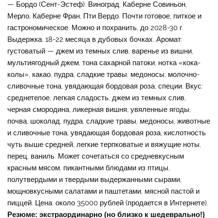
— Бордо (Сент-Эстеф). Виноград: Каберне Совиньон,
Мерло, Каберне Фран, Пти Вердо. Почти готовое, питкое и
гастрономическое. Можно и похранить, до 2028-30 г.
Выдержка: 18-22 месяца в дубовых бочках. Аромат:
густоватый — джем из темных слив, варенье из вишни,
мультиягодный джем, тона сахарной патоки, нотка «кока-
колы», какао, пудра, сладкие травы, медоносы, молочно-
сливочные тона, увядающая бордовая роза, специи. Вкус:
среднетелое, легкая сладость, джем из темных слив,
черная смородина, ликерная вишня, увяленные ягоды,
почва, шоколад, пудра, сладкие травы, медоносы, животные
и сливочные тона, увядающая бордовая роза, кислотность
чуть выше средней, легкие терпковатые и вяжущие ноты,
перец, ваниль. Может сочетаться со средневкусным
красным мясом, пикантными блюдами из птицы,
полутвердыми и твердыми выдержанными сырами,
мощновкусными салатами и паштетами, мясной пастой и
пиццей. Цена: около 35000 рублей (продается в Интернете).
Резюме: экстраординарно (но близко к шедеврально!)