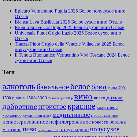
Epicuro Vermentino Puglia 2025 Белое полусухое вино
Отзыв
Bianca Lava Basilicata 2025 Белое сухое вино Отзыв
Riondo Soave Colafogo 2025 Белое сухое вино Отзыв
Universale Pinot Grigio Lazio 2025 Белое сухое вино
Отзыв
Tinazzi Pinot Grigio della Venezie Villaciara 2025 Белое
полусухое вино Отзыв
Il Tenuta Buonamico Vermentino Vivi Toscana 2024 Белое
сухое вино Отзыв
Теги
алкоголь
белое
банальное
брют
вина 700-
вино
дамам
вина 1500-3000 р
виски
1500 р
вина до 600 р
красное
добротное
игристое
крафтовое
медитативное
крепленое
кулинария
неосветленное
ликер
непастеризованное
нефильтрованное
оставь в
новости
полусухое
пиво
полусладкое
магазине
полуигристое
розовое