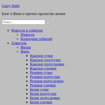
Перейти
Garry Spirit
к
Блог о Вине и прочих прелестях жизни
содержимому
Поиск
для:
Новости и события
Новости
Календарь событий
Алкоголь
Виски
Вино
Красное сухое
Красное полусухое
Красное полусладкое
Красное сладкое
Розовое сухое
Розовое полусухое
Розовое полусладкое
Розовое сладкое
Белое сухое
Белое полусухое
Белое полусладкое
Белое сладкое