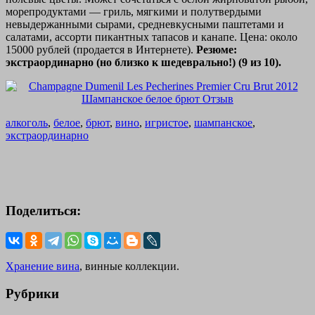
морепродуктами — гриль, мягкими и полутвердыми
невыдержанными сырами, средневкусными паштетами и
салатами, ассорти пикантных тапасов и канапе. Цена: около
15000 рублей (продается в Интернете).
Резюме:
экстраординарно (но близко к шедеврально!) (9 из 10).
алкоголь
,
белое
,
брют
,
вино
,
игристое
,
шампанское
,
экстраординарно
Поделиться:
Хранение вина
, винные коллекции.
Рубрики