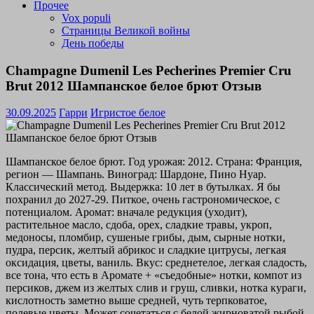
Прочее
Vox populi
Страницы Великой войны
День победы
Champagne Dumenil Les Pecherines Premier Cru
Brut 2012 Шампанское белое брют Отзыв
30.09.2025
Гарри
Игристое белое
Шампанское белое брют. Год урожая: 2012. Страна: Франция,
регион — Шампань. Виноград: Шардоне, Пино Нуар.
Классический метод. Выдержка: 10 лет в бутылках. Я бы
похранил до 2027-29. Питкое, очень гастрономическое, с
потенциалом. Аромат: вначале редукция (уходит),
растительное масло, сдоба, орех, сладкие травы, укроп,
медоносы, пломбир, сушеные грибы, дым, сырные нотки,
пудра, персик, желтый абрикос и сладкие цитрусы, легкая
оксидация, цветы, ваниль. Вкус: среднетелое, легкая сладость,
все тона, что есть в Аромате + «съедобные» нотки, компот из
персиков, джем из желтых слив и груш, сливки, нотка кураги,
кислотность заметно выше средней, чуть терпковатое,
полевые цветы. Может сочетаться с белой жирноватой рыбой,