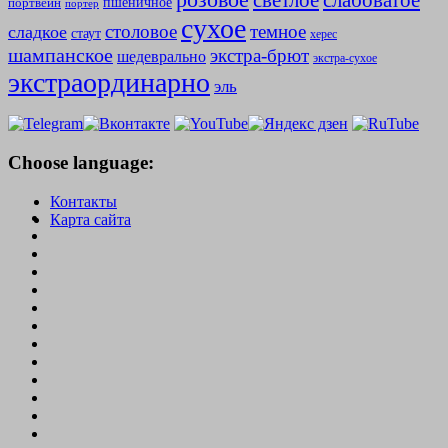
слабоватое
светлое
пшеничное
портвейн
портер
сухое
столовое
темное
сладкое
стаут
херес
шампанское
экстра-брют
шедеврально
экстра-сухое
экстраординарно
эль
Choose language:
Контакты
Карта сайта