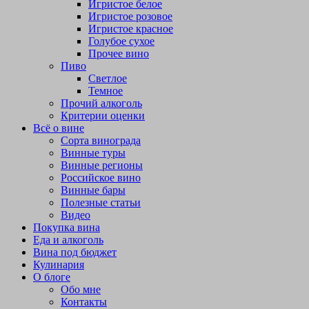
Игристое белое
Игристое розовое
Игристое красное
Голубое сухое
Прочее вино
Пиво
Светлое
Темное
Прочий алкоголь
Критерии оценки
Всё о вине
Сорта винограда
Винные туры
Винные регионы
Российское вино
Винные бары
Полезные статьи
Видео
Покупка вина
Еда и алкоголь
Вина под бюджет
Кулинария
О блоге
Обо мне
Контакты