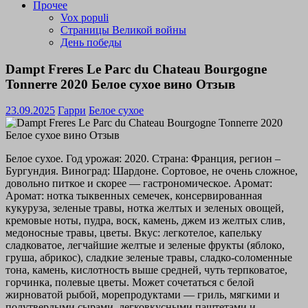
Прочее
Vox populi
Страницы Великой войны
День победы
Dampt Freres Le Parc du Chateau Bourgogne
Tonnerre 2020 Белое сухое вино Отзыв
23.09.2025
Гарри
Белое сухое
Белое сухое. Год урожая: 2020. Страна: Франция, регион –
Бургундия. Виноград: Шардоне. Сортовое, не очень сложное,
довольно питкое и скорее — гастрономическое. Аромат:
Аромат: нотка тыквенных семечек, консервированная
кукуруза, зеленые травы, нотка желтых и зеленых овощей,
кремовые ноты, пудра, воск, камень, джем из желтых слив,
медоносные травы, цветы. Вкус: легкотелое, капельку
сладковатое, легчайшие желтые и зеленые фрукты (яблоко,
груша, абрикос), сладкие зеленые травы, сладко-соломенные
тона, камень, кислотность выше средней, чуть терпковатое,
горчинка, полевые цветы. Может сочетаться с белой
жирноватой рыбой, морепродуктами — гриль, мягкими и
полутвердыми сырами, легковкусными паштетами и