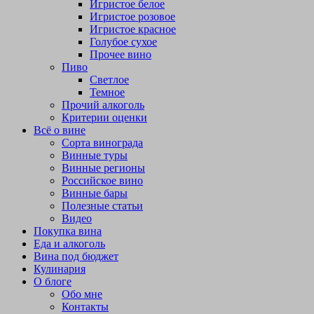
Игристое белое
Игристое розовое
Игристое красное
Голубое сухое
Прочее вино
Пиво
Светлое
Темное
Прочий алкоголь
Критерии оценки
Всё о вине
Сорта винограда
Винные туры
Винные регионы
Российское вино
Винные бары
Полезные статьи
Видео
Покупка вина
Еда и алкоголь
Вина под бюджет
Кулинария
О блоге
Обо мне
Контакты