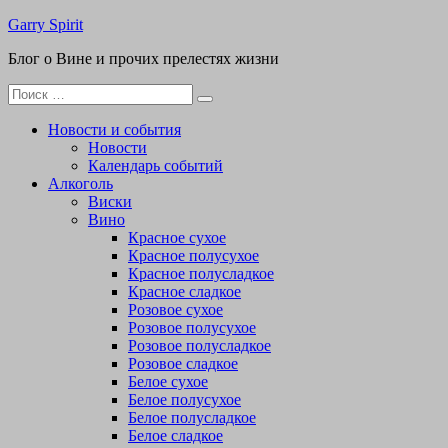
Перейти
Garry Spirit
к
Блог о Вине и прочих прелестях жизни
содержимому
Поиск
для:
Новости и события
Новости
Календарь событий
Алкоголь
Виски
Вино
Красное сухое
Красное полусухое
Красное полусладкое
Красное сладкое
Розовое сухое
Розовое полусухое
Розовое полусладкое
Розовое сладкое
Белое сухое
Белое полусухое
Белое полусладкое
Белое сладкое