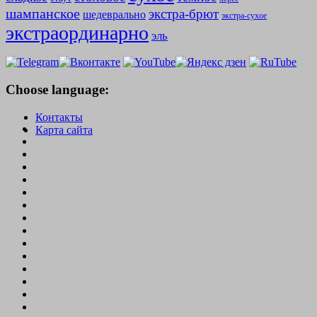
шампанское
экстра-брют
шедеврально
экстра-сухое
экстраординарно
эль
Choose language:
Контакты
Карта сайта