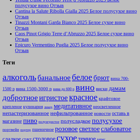
полусухое вино Отзыв
Cantina la Salute Ribolla Gialla 2025 Белое полусухое вино
Отзыв
Tinazzi Montani Garda Bianco 2025 Белое сухое вино
Отзыв
Caos Pinot Grigio Terre d’Abruzzo 2025 Белое сухое вино
Отзыв
Epicuro Vermentino Puglia 2025 Белое полусухое вино
Отзыв
Теги
алкоголь
белое
банальное
брют
вина 700-
вино
дамам
вина 1500-3000 р
виски
1500 р
вина до 600 р
красное
добротное
игристое
крафтовое
медитативное
крепленое
кулинария
неосветленное
ликер
непастеризованное
нефильтрованное
оставь в
новости
полусухое
пиво
полусладкое
магазине
полуигристое
розовое
слабоватое
светлое
пшеничное
портвейн
портер
сухое
столовое
темное
сладкое
стаут
херес