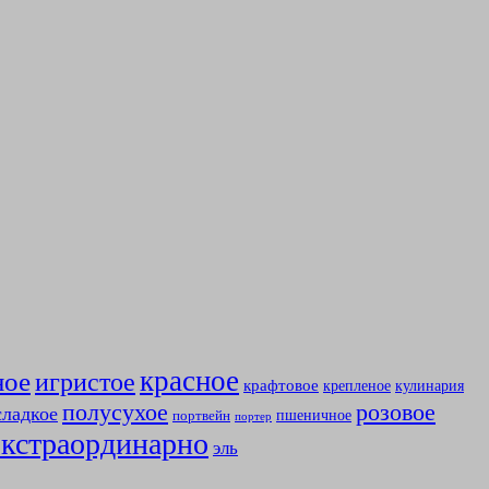
красное
ное
игристое
крафтовое
крепленое
кулинария
полусухое
розовое
сладкое
пшеничное
портвейн
портер
экстраординарно
эль