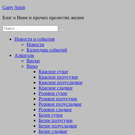
Перейти
Garry Spirit
к
Блог о Вине и прочих прелестях жизни
содержимому
Поиск
для:
Новости и события
Новости
Календарь событий
Алкоголь
Виски
Вино
Красное сухое
Красное полусухое
Красное полусладкое
Красное сладкое
Розовое сухое
Розовое полусухое
Розовое полусладкое
Розовое сладкое
Белое сухое
Белое полусухое
Белое полусладкое
Белое сладкое