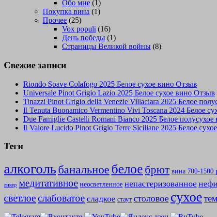
Обо мне
(1)
Покупка вина
(1)
Прочее
(25)
Vox populi
(16)
День победы
(1)
Страницы Великой войны
(8)
Свежие записи
Riondo Soave Colafogo 2025 Белое сухое вино Отзыв
Universale Pinot Grigio Lazio 2025 Белое сухое вино Отзыв
Tinazzi Pinot Grigio della Venezie Villaciara 2025 Белое по
Il Tenuta Buonamico Vermentino Vivi Toscana 2024 Белое с
Due Famiglie Castelli Romani Bianco 2025 Белое полусухо
Il Valore Lucido Pinot Grigio Terre Siciliane 2025 Белое сух
Теги
алкоголь
белое
банальное
брют
вина 700-1500 
медитативное
непастеризованное
нефи
неосветленное
ликер
сухое
слабоватое
светлое
столовое
те
сладкое
стаут