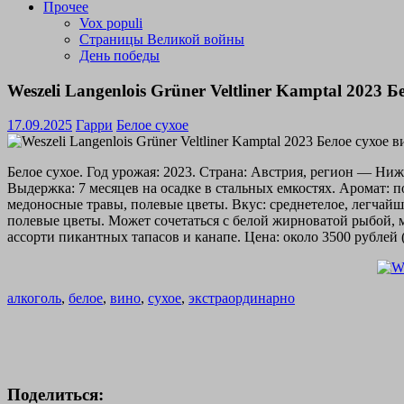
Прочее
Vox populi
Страницы Великой войны
День победы
Weszeli Langenlois Grüner Veltliner Kamptal 2023 
17.09.2025
Гарри
Белое сухое
Белое сухое. Год урожая: 2023. Страна: Австрия, регион — Ни
Выдержка: 7 месяцев на осадке в стальных емкостях. Аромат: 
медоносные травы, полевые цветы. Вкус: среднетелое, легчайша
полевые цветы. Может сочетаться с белой жирноватой рыбой
ассорти пикантных тапасов и канапе. Цена: около 3500 рублей 
алкоголь
,
белое
,
вино
,
сухое
,
экстраординарно
Поделиться: