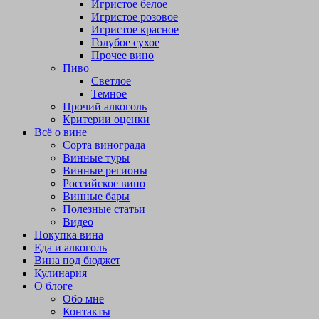
Игристое белое
Игристое розовое
Игристое красное
Голубое сухое
Прочее вино
Пиво
Светлое
Темное
Прочий алкоголь
Критерии оценки
Всё о вине
Сорта винограда
Винные туры
Винные регионы
Российское вино
Винные бары
Полезные статьи
Видео
Покупка вина
Еда и алкоголь
Вина под бюджет
Кулинария
О блоге
Обо мне
Контакты