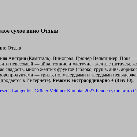
Белое сухое вино Отзыв
жняя Австрия (Кампталь). Виноград: Грюнер Вельтлинер. Пока — 
почти невесомый — айва, тонкие и «летучие» желтые цитрусы, же
я сладость, много желтых фруктов (яблоко, груша, айва, абрикос
, морепродуктами — гриль, полутвердыми и твердыми невыдерж
(продается в Интернете).
Резюме: экстраординарно + (8 из 10).