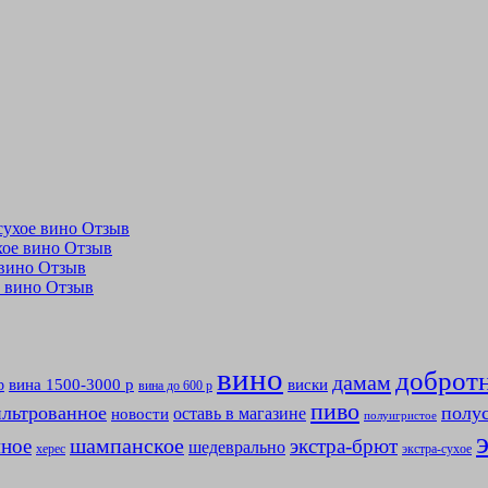
лусухое вино Отзыв
ухое вино Отзыв
е вино Отзыв
ое вино Отзыв
вино
доброт
дамам
вина 1500-3000 р
виски
р
вина до 600 р
пиво
льтрованное
полу
оставь в магазине
новости
полуигристое
мное
шампанское
экстра-брют
шедеврально
херес
экстра-сухое