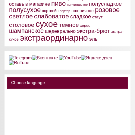
пиво
полусладкое
оставь в магазине
полуигристое
полусухое
розовое
пшеничное
портвейн
портер
светлое
слабоватое
сладкое
стаут
сухое
столовое
темное
херес
шампанское
экстра-брют
шедеврально
экстра-
экстраординарно
эль
сухое
Choose language: