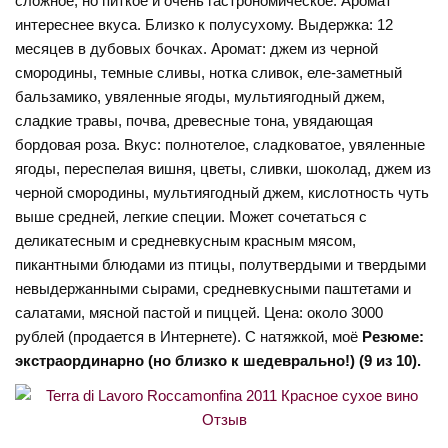
сложное, но питкое и очень гастрономическое. Аромат
интереснее вкуса. Близко к полусухому. Выдержка: 12
месяцев в дубовых бочках. Аромат: джем из черной
смородины, темные сливы, нотка сливок, еле-заметный
бальзамико, увяленные ягоды, мультиягодный джем,
сладкие травы, почва, древесные тона, увядающая
бордовая роза. Вкус: полнотелое, сладковатое, увяленные
ягоды, переспелая вишня, цветы, сливки, шоколад, джем из
черной смородины, мультиягодный джем, кислотность чуть
выше средней, легкие специи. Может сочетаться с
деликатесным и средневкусным красным мясом,
пикантными блюдами из птицы, полутвердыми и твердыми
невыдержанными сырами, средневкусными паштетами и
салатами, мясной пастой и пиццей. Цена: около 3000
рублей (продается в Интернете). С натяжкой, моё
Резюме:
экстраординарно (но близко к шедеврально!) (9 из 10).