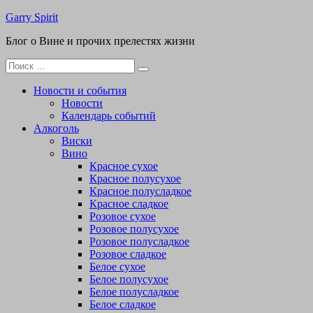
Перейти
Garry Spirit
к
Блог о Вине и прочих прелестях жизни
содержимому
Поиск
для:
Новости и события
Новости
Календарь событий
Алкоголь
Виски
Вино
Красное сухое
Красное полусухое
Красное полусладкое
Красное сладкое
Розовое сухое
Розовое полусухое
Розовое полусладкое
Розовое сладкое
Белое сухое
Белое полусухое
Белое полусладкое
Белое сладкое