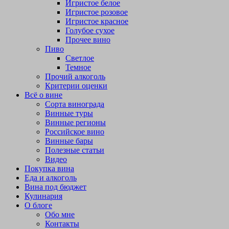
Игристое белое
Игристое розовое
Игристое красное
Голубое сухое
Прочее вино
Пиво
Светлое
Темное
Прочий алкоголь
Критерии оценки
Всё о вине
Сорта винограда
Винные туры
Винные регионы
Российское вино
Винные бары
Полезные статьи
Видео
Покупка вина
Еда и алкоголь
Вина под бюджет
Кулинария
О блоге
Обо мне
Контакты