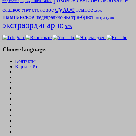
слабоватое
светлое
пшеничное
портвейн
портер
сухое
столовое
темное
сладкое
стаут
херес
шампанское
экстра-брют
шедеврально
экстра-сухое
экстраординарно
эль
Choose language:
Контакты
Карта сайта