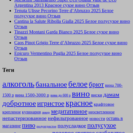
Argentina 2013 Красное сухое вино Отзыв
Tenuta Ulisse Pecorino Terre d’Abruzzo 2025 Белое
полусухое вино Отзыв
Cantina la Salute Ribolla Gialla 2025 Белое полусухое вино
Отзыв
Tinazzi Montani Garda Bianco 2025 Белое сухое вино
Отзыв
Caos Pinot Grigio Terre d’Abruzzo 2025 Белое сухое вино
Отзыв
Epicuro Vermentino Puglia 2025 Белое полусухое вино
Отзыв
Теги
алкоголь
белое
банальное
брют
вина 700-
вино
дамам
вина 1500-3000 р
виски
1500 р
вина до 600 р
красное
добротное
игристое
крафтовое
медитативное
крепленое
кулинария
неосветленное
ликер
непастеризованное
нефильтрованное
оставь в
новости
полусухое
пиво
полусладкое
магазине
полуигристое
розовое