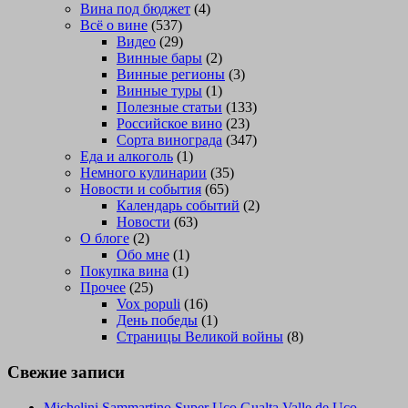
Вина под бюджет
(4)
Всё о вине
(537)
Видео
(29)
Винные бары
(2)
Винные регионы
(3)
Винные туры
(1)
Полезные статьи
(133)
Российское вино
(23)
Сорта винограда
(347)
Еда и алкоголь
(1)
Немного кулинарии
(35)
Новости и события
(65)
Календарь событий
(2)
Новости
(63)
О блоге
(2)
Обо мне
(1)
Покупка вина
(1)
Прочее
(25)
Vox populi
(16)
День победы
(1)
Страницы Великой войны
(8)
Свежие записи
Michelini Sammartino Super Uco Gualta Valle de Uco