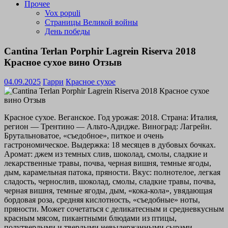
Прочее
Vox populi
Страницы Великой войны
День победы
Cantina Terlan Porphir Lagrein Riserva 2018
Красное сухое вино Отзыв
04.09.2025
Гарри
Красное сухое
Красное сухое. Веганское. Год урожая: 2018. Страна: Италия,
регион — Трентино — Альто-Адидже. Виноград: Лагрейн.
Брутальноватое, «съедобное», питкое и очень
гастрономическое. Выдержка: 18 месяцев в дубовых бочках.
Аромат: джем из темных слив, шоколад, смолы, сладкие и
лекарственные травы, почва, черная вишня, темные ягоды,
дым, карамельная патока, пряности. Вкус: полнотелое, легкая
сладость, чернослив, шоколад, смолы, сладкие травы, почва,
черная вишня, темные ягоды, дым, «кока-кола», увядающая
бордовая роза, средняя кислотность, «съедобные» ноты,
пряности. Может сочетаться с деликатесным и средневкусным
красным мясом, пикантными блюдами из птицы,
полутвердыми и твердыми невыдержанными сырами,