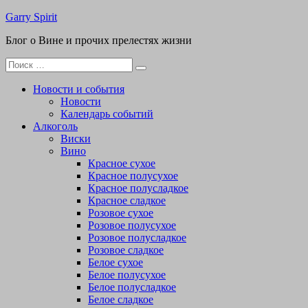
Перейти
Garry Spirit
к
Блог о Вине и прочих прелестях жизни
содержимому
Поиск
для:
Новости и события
Новости
Календарь событий
Алкоголь
Виски
Вино
Красное сухое
Красное полусухое
Красное полусладкое
Красное сладкое
Розовое сухое
Розовое полусухое
Розовое полусладкое
Розовое сладкое
Белое сухое
Белое полусухое
Белое полусладкое
Белое сладкое