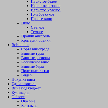
Игристое белое
Игристое розовое
Игристое красное
Голубое сухое
Прочее вино
Пиво
Светлое
Темное
Прочий алкоголь
Критерии оценки
Всё о вине
Сорта винограда
Винные туры
Винные регионы
Российское вино
Винные бары
Полезные статьи
Видео
Покупка вина
Еда и алкоголь
Вина под бюджет
Кулинария
О блоге
Обо мне
Контакты