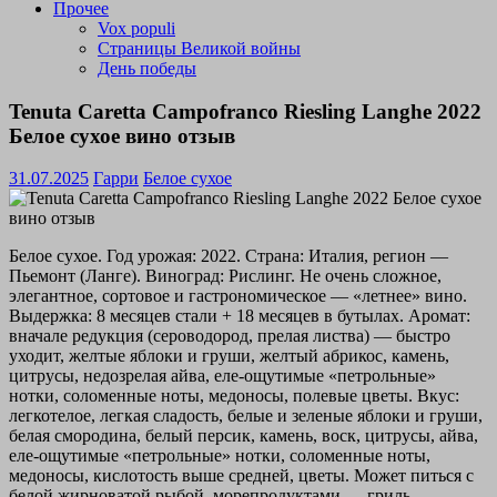
Прочее
Vox populi
Страницы Великой войны
День победы
Tenuta Caretta Campofranco Riesling Langhe 2022
Белое сухое вино отзыв
31.07.2025
Гарри
Белое сухое
Белое сухое. Год урожая: 2022. Страна: Италия, регион —
Пьемонт (Ланге). Виноград: Рислинг. Не очень сложное,
элегантное, сортовое и гастрономическое — «летнее» вино.
Выдержка: 8 месяцев стали + 18 месяцев в бутылах. Аромат:
вначале редукция (сероводород, прелая листва) — быстро
уходит, желтые яблоки и груши, желтый абрикос, камень,
цитрусы, недозрелая айва, еле-ощутимые «петрольные»
нотки, соломенные ноты, медоносы, полевые цветы. Вкус:
легкотелое, легкая сладость, белые и зеленые яблоки и груши,
белая смородина, белый персик, камень, воск, цитрусы, айва,
еле-ощутимые «петрольные» нотки, соломенные ноты,
медоносы, кислотость выше средней, цветы. Может питься с
белой жирноватой рыбой, морепродуктами — гриль,