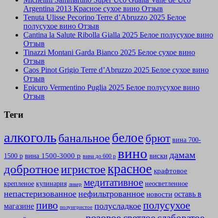
Argentina 2013 Красное сухое вино Отзыв
Tenuta Ulisse Pecorino Terre d’Abruzzo 2025 Белое
полусухое вино Отзыв
Cantina la Salute Ribolla Gialla 2025 Белое полусухое вино
Отзыв
Tinazzi Montani Garda Bianco 2025 Белое сухое вино
Отзыв
Caos Pinot Grigio Terre d’Abruzzo 2025 Белое сухое вино
Отзыв
Epicuro Vermentino Puglia 2025 Белое полусухое вино
Отзыв
Теги
алкоголь
белое
банальное
брют
вина 700-
вино
дамам
вина 1500-3000 р
виски
1500 р
вина до 600 р
красное
добротное
игристое
крафтовое
медитативное
крепленое
кулинария
неосветленное
ликер
непастеризованное
нефильтрованное
оставь в
новости
полусухое
пиво
полусладкое
магазине
полуигристое
розовое