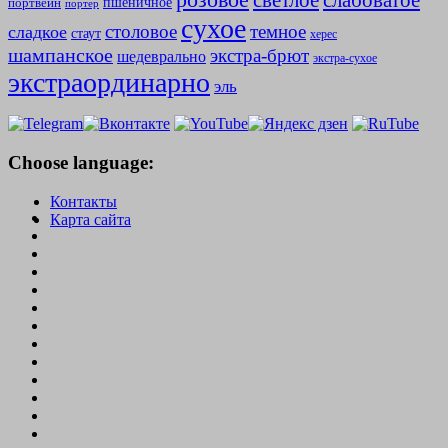
слабоватое
светлое
пшеничное
портвейн
портер
сухое
столовое
темное
сладкое
стаут
херес
шампанское
экстра-брют
шедеврально
экстра-сухое
экстраординарно
эль
Choose language:
Контакты
Карта сайта