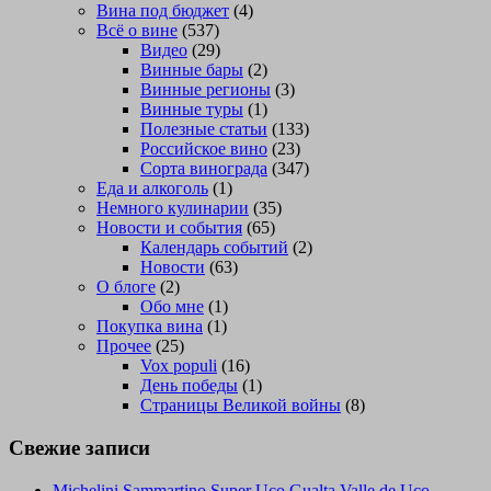
Вина под бюджет
(4)
Всё о вине
(537)
Видео
(29)
Винные бары
(2)
Винные регионы
(3)
Винные туры
(1)
Полезные статьи
(133)
Российское вино
(23)
Сорта винограда
(347)
Еда и алкоголь
(1)
Немного кулинарии
(35)
Новости и события
(65)
Календарь событий
(2)
Новости
(63)
О блоге
(2)
Обо мне
(1)
Покупка вина
(1)
Прочее
(25)
Vox populi
(16)
День победы
(1)
Страницы Великой войны
(8)
Свежие записи
Michelini Sammartino Super Uco Gualta Valle de Uco