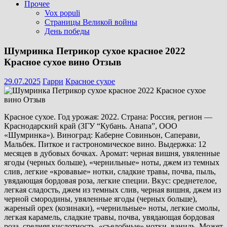
Прочее
Vox populi
Страницы Великой войны
День победы
Шумринка Петрикор сухое красное 2022
Красное сухое вино Отзыв
29.07.2025
Гарри
Красное сухое
Красное сухое. Год урожая: 2022. Страна: Россия, регион —
Краснодарский край (ЗГУ “Кубань. Анапа”, ООО
«Шумринка»). Виноград: Каберне Совиньон, Саперави,
Мальбек. Питкое и гастрономическое вино. Выдержка: 12
месяцев в дубовых бочках. Аромат: черная вишня, увяленные
ягоды (черных больше), «чернильные» ноты, джем из темных
слив, легкие «кровавые» нотки, сладкие травы, почва, пыль,
увядающая бордовая роза, легкие специи. Вкус: среднетелое,
легкая сладость, джем из темных слив, черная вишня, джем из
черной смородины, увяленные ягоды (черных больше),
жареный орех (козинаки), «чернильные» ноты, легкие смолы,
легкая карамель, сладкие травы, почва, увядающая бордовая
роза, средняя кислотность, «съедобные» нотки, ваниль. Может