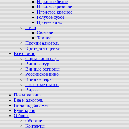
Игристое белое
Игристое розовое
Игристое красное
Голубое сухое
Прочее вино
Пиво
Светлое
Темное
Прочий алкоголь
Критерии оценки
Всё о вине
Сорта винограда
Винные туры
Винные регионы
Российское вино
Винные бары
Полезные статьи
Видео
Покупка вина
Еда и алкоголь
Вина под бюджет
Кулинария
О блоге
Обо мне
Контакты