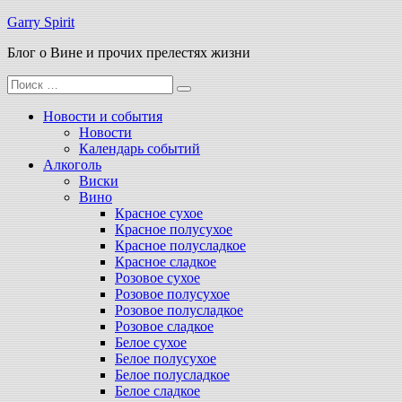
Перейти
Garry Spirit
к
Блог о Вине и прочих прелестях жизни
содержимому
Поиск
для:
Новости и события
Новости
Календарь событий
Алкоголь
Виски
Вино
Красное сухое
Красное полусухое
Красное полусладкое
Красное сладкое
Розовое сухое
Розовое полусухое
Розовое полусладкое
Розовое сладкое
Белое сухое
Белое полусухое
Белое полусладкое
Белое сладкое