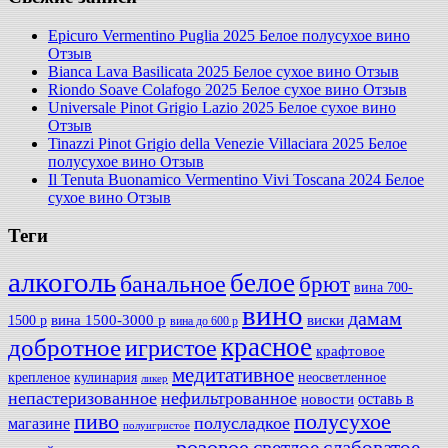
Epicuro Vermentino Puglia 2025 Белое полусухое вино
Отзыв
Bianca Lava Basilicata 2025 Белое сухое вино Отзыв
Riondo Soave Colafogo 2025 Белое сухое вино Отзыв
Universale Pinot Grigio Lazio 2025 Белое сухое вино
Отзыв
Tinazzi Pinot Grigio della Venezie Villaciara 2025 Белое
полусухое вино Отзыв
Il Tenuta Buonamico Vermentino Vivi Toscana 2024 Белое
сухое вино Отзыв
Теги
алкоголь
белое
банальное
брют
вина 700-
вино
дамам
вина 1500-3000 р
виски
1500 р
вина до 600 р
красное
добротное
игристое
крафтовое
медитативное
крепленое
кулинария
неосветленное
ликер
непастеризованное
нефильтрованное
оставь в
новости
полусухое
пиво
полусладкое
магазине
полуигристое
розовое