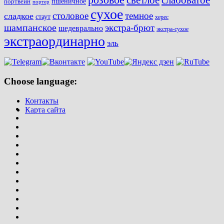
слабоватое
светлое
пшеничное
портвейн
портер
сухое
столовое
темное
сладкое
стаут
херес
шампанское
экстра-брют
шедеврально
экстра-сухое
экстраординарно
эль
Choose language:
Контакты
Карта сайта