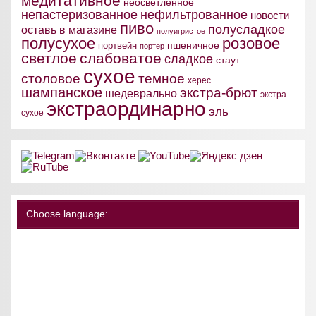
медитативное
неосветленное
непастеризованное
нефильтрованное
новости
пиво
полусладкое
оставь в магазине
полуигристое
полусухое
розовое
пшеничное
портвейн
портер
светлое
слабоватое
сладкое
стаут
сухое
столовое
темное
херес
шампанское
экстра-брют
шедеврально
экстра-
экстраординарно
эль
сухое
Choose language: