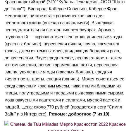
Краснодарский край (ЗГУ “Кубань. Геленджик”, ООО “Шато
де Талю””). Виноград: Каберне Совиньон, Каберне Фран.
Несложное, питкое и гастрономическое вино для
несложного ужина (выезда на шашлычки). Выдержка:
непродолжительная в стальных резервуарах. Аромат:
глуховатый — «кроваво-мясные» нотки, увяленные ягоды
(красных больше), переспелая вишня, почва, «печеные»
травы, джем из темных слив, увядающая бордовая роза,
легкие специи. Вкус: среднетелое, легкая сладость, джем
из темных слив, легкие карамельные нотки, переспелая
вишня, увяленные ягоды (красных больше), средняя
кислотность, цветы, специи (ваниль). Может сочетаться со
средневкусным красным мясом, пикантными блюдами из
птицы, полутвердыми и твердыми выдержанными сырами,
мощновкусными паштетами и салатами, мясной пастой и
пиццей. Цена: около 770 рублей (продается в сети “Симпл
Вайн” и в Интернете).
Резюме: добротное (7 из 10).