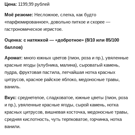
Цена:
1199,99 рублей
Моё резюме:
Несложное, слегка, как будто
«парфюмированное», довольно питкое и скорее —
гастрономическое игристое.
Оценка: с натяжкой — «добротное» (8/10 или 85/100
баллов)
Аромат:
много южных цветов (пион, роза и пр.), увяленные
красные ягоды (клубника, малина), сыроватый камень,
пудра, фруктовая пастила, легчайшая нотка красных
цитрусов, красное райское яблоко, медоносные травы,
ваниль.
Вкус:
среднетелое, сладковатое, южные цветы (пион, роза
и пр.), увяленные красные ягоды, сырой камень, нотка
красных цитрусов, вишневая косточка, медоносные травы,
средняя кислотность, чуть терпковатое, горчинка, нотка
ванили.