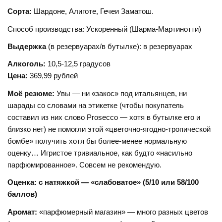
Сорта:
Шардоне, Алиготе, Гечеи Заматош.
Способ производства: Ускоренный (Шарма-Мартинотти)
Выдержка
(в резервуарах/в бутылке): в резервуарах
Алкоголь:
10,5-12,5 градусов
Цена:
369,99 рублей
Моё резюме:
Увы — ни «закос» под итальянцев, ни
шарады со словами на этикетке (чтобы покупатель
составил из них слово Prosecco — хотя в бутылке его и
близко нет) не помогли этой «цветочно-ягодно-тропической
бомбе» получить хотя бы более-менее нормальную
оценку… Игристое тривиальное, как будто «насильно
парфюмированное». Совсем не рекомендую.
Оценка: с натяжкой — «слабоватое» (5/10 или 58/100
баллов)
Аромат:
«парфюмерный магазин» — много разных цветов