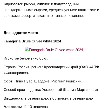
жирноватой рыбой, мягкими и полутвердыми
невыдержанными сырами, средневкусными паштетами и
салатами, ассорти пикантных тапасов и канапе
.
Двенадцатое
место
Fanagoria Brule Cuvee white 2024
Игристое белое вино брют.
Страна: Россия, регион: Краснодарский край (ОАО «АПФ
«Фанагория»»).
Сорт:
Пино Нуар, Шардоне, Рислинг Рейнский.
Способ производства: Ускоренный (Шарма-Мартинотти)
Выдержка
(в резервуарах/в бутылке): в резервуарах
Алкоголь:
11-13 градусов