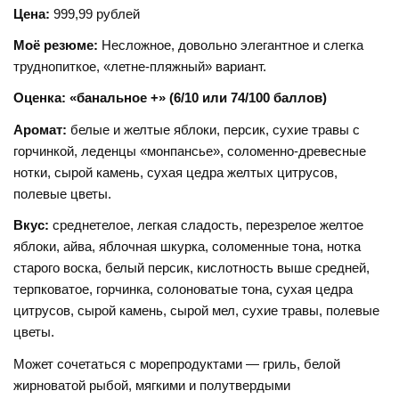
Цена:
999,99 рублей
Моё резюме:
Несложное, довольно элегантное и слегка
труднопиткое, «летне-пляжный» вариант.
Оценка: «банальное +» (6/10 или 74/100 баллов)
Аромат:
белые и желтые яблоки, персик, сухие травы с
горчинкой, леденцы «монпансье», соломенно-древесные
нотки, сырой камень, сухая цедра желтых цитрусов,
полевые цветы.
Вкус:
среднетелое, легкая сладость, перезрелое желтое
яблоки, айва, яблочная шкурка, соломенные тона, нотка
старого воска, белый персик, кислотность выше средней,
терпковатое, горчинка, солоноватые тона, сухая цедра
цитрусов, сырой камень, сырой мел, сухие травы, полевые
цветы.
Может сочетаться с морепродуктами — гриль, белой
жирноватой рыбой, мягкими и полутвердыми