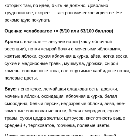
которых там, по идее, быть не должно. Довольно
труднопиткое, скорее — гастрономическое игристое. Не
рекомендую покупать.
Оценка: «слабоватое +» (5/10 или 63/100 баллов)
Аромат:
вначале — летучие нотки (как у яблочной
эссенции), нотки «сырой бочки с мочеными яблоками»,
желтые яблоки, сухая яблочная шкурка, айва, нотка воска,
сухие и медоносные травы, мушмула, дрожжи, сырой
камень, соломенные тона, еле-ощутимые карбидные нотки,
полевые цветы.
Вкус:
легкотелое, легчайшая сладковатость, дрожжи,
моченые яблоки, оксидация, яблочная шкурка, белая
смородина, белый персик, недозрелые яблоки, айва, еле-
заметные солоноватые нотки, белая смородина, сухие
травы, сухая цедра желтых цитрусов, кислотность выше
средней +, терпковатое, горчинка, полевые цветы.
Может сочетаться с морепродуктами — гриль, белой