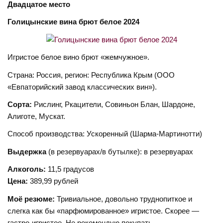
Двадцатое место
Голицынские вина брют белое 2024
Игристое белое вино брют «жемчужное».
Страна: Россия, регион: Республика Крым (ООО
«Евпаторийский завод классических вин»).
Сорта:
Рислинг, Ркацители, Совиньон Блан, Шардоне,
Алиготе, Мускат.
Способ производства: Ускоренный (Шарма-Мартинотти)
Выдержка
(в резервуарах/в бутылке): в резервуарах
Алкоголь:
11,5 градусов
Цена:
389,99 рублей
Моё резюме:
Тривиальное, довольно труднопиткое и
слегка как бы «парфюмированное» игристое. Скорее —
гастро-игристое. Не рекомендую покупать.