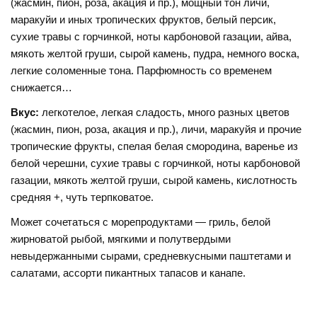
(жасмин, пион, роза, акация и пр.), мощный тон личи,
маракуйи и иных тропических фруктов, белый персик,
сухие травы с горчинкой, ноты карбоновой газации, айва,
мякоть желтой груши, сырой камень, пудра, немного воска,
легкие соломенные тона. Парфюмность со временем
снижается…
Вкус:
легкотелое, легкая сладость, много разных цветов
(жасмин, пион, роза, акация и пр.), личи, маракуйя и прочие
тропические фрукты, спелая белая смородина, варенье из
белой черешни, сухие травы с горчинкой, ноты карбоновой
газации, мякоть желтой груши, сырой камень, кислотность
средняя +, чуть терпковатое.
Может сочетаться с морепродуктами — гриль, белой
жирноватой рыбой, мягкими и полутвердыми
невыдержанными сырами, средневкусными паштетами и
салатами, ассорти пикантных тапасов и канапе.