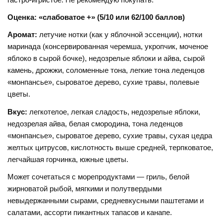
Оценка: «слабоватое +» (5/10 или 62/100 баллов)
Аромат:
летучие нотки (как у яблочной эссенции), нотки
маринада (консервированная черемша, укропчик, моченое
яблоко в сырой бочке), недозрелые яблоки и айва, сырой
камень, дрожжи, соломенные тона, легкие тона леденцов
«монпансье», сыроватое дерево, сухие травы, полевые
цветы.
Вкус:
легкотелое, легкая сладость, недозрелые яблоки,
недозрелая айва, белая смородина, тона леденцов
«монпансье», сыроватое дерево, сухие травы, сухая цедра
желтых цитрусов, кислотность выше средней, терпковатое,
легчайшая горчинка, южные цветы.
Может сочетаться с морепродуктами — гриль, белой
жирноватой рыбой, мягкими и полутвердыми
невыдержанными сырами, средневкусными паштетами и
салатами, ассорти пикантных тапасов и канапе.