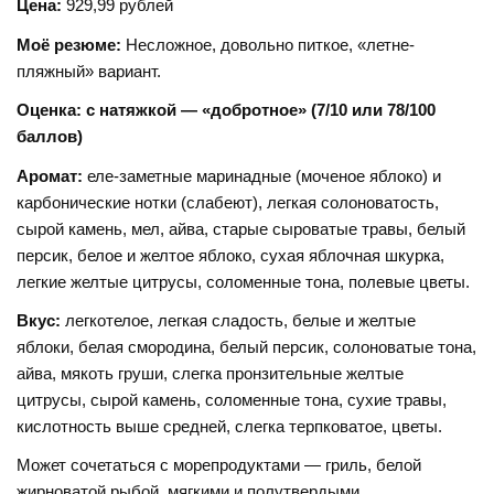
Цена:
929,99 рублей
Моё резюме:
Несложное, довольно питкое, «летне-
пляжный» вариант.
Оценка: с натяжкой — «добротное» (7/10 или 78/100
баллов)
Аромат:
еле-заметные маринадные (моченое яблоко) и
карбонические нотки (слабеют), легкая солоноватость,
сырой камень, мел, айва, старые сыроватые травы, белый
персик, белое и желтое яблоко, сухая яблочная шкурка,
легкие желтые цитрусы, соломенные тона, полевые цветы.
Вкус:
легкотелое, легкая сладость, белые и желтые
яблоки, белая смородина, белый персик, солоноватые тона,
айва, мякоть груши, слегка пронзительные желтые
цитрусы, сырой камень, соломенные тона, сухие травы,
кислотность выше средней, слегка терпковатое, цветы.
Может сочетаться с морепродуктами — гриль, белой
жирноватой рыбой, мягкими и полутвердыми