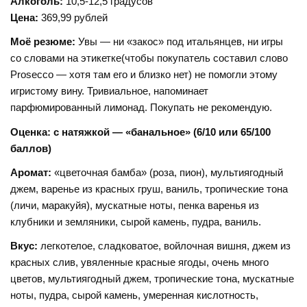
Алкоголь:
10,5-12,5 градусов
Цена:
369,99 рублей
Моё резюме:
Увы — ни «закос» под итальянцев, ни игры
со словами на этикетке(чтобы покупатель составил слово
Prosecco — хотя там его и близко нет) не помогли этому
игристому вину. Тривиальное, напоминает
парфюмированный лимонад. Покупать не рекомендую.
Оценка: с натяжкой — «банальное» (6/10 или 65/100
баллов)
Аромат:
«цветочная бамба» (роза, пион), мультиягодный
джем, варенье из красных груш, ваниль, тропические тона
(личи, маракуйя), мускатные ноты, пенка варенья из
клубники и земляники, сырой камень, пудра, ваниль.
Вкус:
легкотелое, сладковатое, войлочная вишня, джем из
красных слив, увяленные красные ягоды, очень много
цветов, мультиягодный джем, тропические тона, мускатные
ноты, пудра, сырой камень, умеренная кислотность,