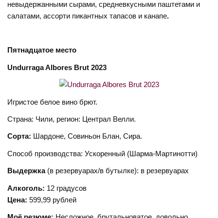
невыдержанными сырами, средневкусными паштетами и
салатами, ассорти пикантных тапасов и канапе
.
Пятнадцатое место
Undurraga Albores
Brut
2023
Игристое белое вино брют.
Страна: Чили, регион: Централ Велли.
Сорта:
Шардоне, Совиньон Блан, Сира.
Способ производства: Ускоренный (Шарма-Мартинотти)
Выдержка
(в резервуарах/в бутылке): в резервуарах
Алкоголь:
12 градусов
Цена:
599,99 рублей
Моё резюме:
Несложное, брутальноватое, довольно