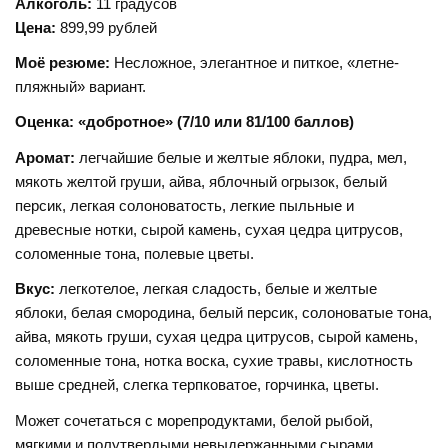
Алкоголь:
11 градусов
Цена:
899,99 рублей
Моё резюме:
Несложное, элегантное и питкое, «летне-
пляжный» вариант.
Оценка: «добротное» (7/10 или 81/100 баллов)
Аромат:
легчайшие белые и желтые яблоки, пудра, мел,
мякоть желтой груши, айва, яблочный огрызок, белый
персик, легкая солоноватость, легкие пыльные и
древесные нотки, сырой камень, сухая цедра цитрусов,
соломенные тона, полевые цветы.
Вкус:
легкотелое, легкая сладость, белые и желтые
яблоки, белая смородина, белый персик, солоноватые тона,
айва, мякоть груши, сухая цедра цитрусов, сырой камень,
соломенные тона, нотка воска, сухие травы, кислотность
выше средней, слегка терпковатое, горчинка, цветы.
Может сочетаться с морепродуктами, белой рыбой,
мягкими и полутвердыми невыдержанными сырами,