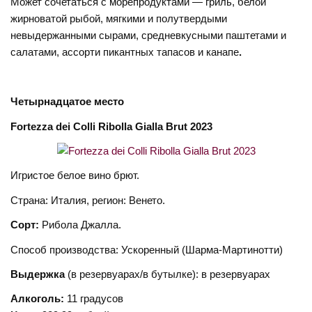
Может сочетаться с морепродуктами — гриль, белой
жирноватой рыбой, мягкими и полутвердыми
невыдержанными сырами, средневкусными паштетами и
салатами, ассорти пикантных тапасов и канапе
.
Четырнадцатое
место
Fortezza dei Colli Ribolla Gialla Brut 2023
Игристое белое вино брют.
Страна: Италия, регион: Венето.
Сорт:
Рибола Джалла.
Способ производства: Ускоренный (Шарма-Мартинотти)
Выдержка
(в резервуарах/в бутылке): в резервуарах
Алкоголь:
11 градусов