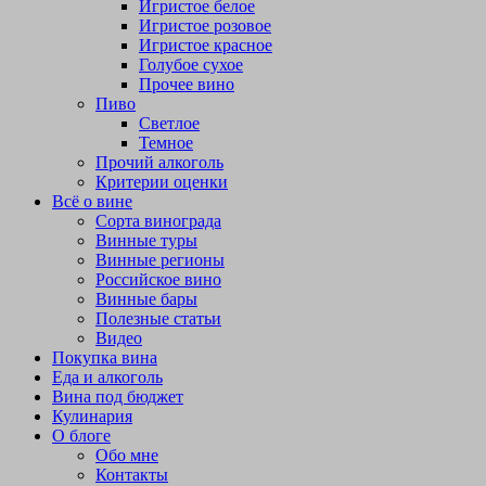
Игристое белое
Игристое розовое
Игристое красное
Голубое сухое
Прочее вино
Пиво
Светлое
Темное
Прочий алкоголь
Критерии оценки
Всё о вине
Сорта винограда
Винные туры
Винные регионы
Российское вино
Винные бары
Полезные статьи
Видео
Покупка вина
Еда и алкоголь
Вина под бюджет
Кулинария
О блоге
Обо мне
Контакты