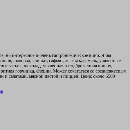
е, но интересное и очень гастрономическое вино. Я бы
ишня, шоколад, сливки, сафьян, легкая карамель, увяленные
лотные ягоды, шоколад, увяленная и подброженная вишня,
притная горчинка, специи. Может сочетаться со средневкусным
 салатами, мясной пастой и пиццей. Цена: около 5500