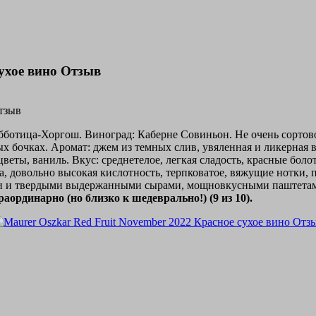
сухое вино Отзыв
убботица-Хоргош. Виноград: Каберне Совиньон. Не очень сортово
х бочках. Аромат: джем из темных слив, увяленная и ликерная в
 цветы, ваниль. Вкус: среднетелое, легкая сладость, красные бо
а, довольно высокая кислотность, терпковатое, вяжущие нотки, 
 и твердыми выдержанными сырами, мощновкусными паштетами и
раординарно (но близко к шедеврально!) (9 из 10).