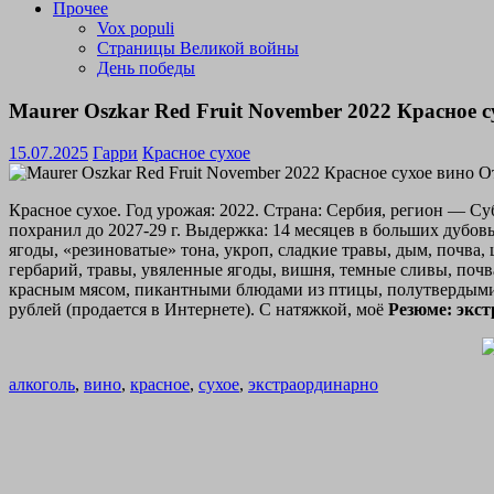
Прочее
Vox populi
Страницы Великой войны
День победы
Maurer Oszkar Red Fruit November 2022 Красное 
15.07.2025
Гарри
Красное сухое
Красное сухое. Год урожая: 2022. Страна: Сербия, регион — С
похранил до 2027-29 г. Выдержка: 14 месяцев в больших дубовы
ягоды, «резиноватые» тона, укроп, сладкие травы, дым, почва,
гербарий, травы, увяленные ягоды, вишня, темные сливы, почв
красным мясом, пикантными блюдами из птицы, полутвердыми
рублей (продается в Интернете). С натяжкой, моё
Резюме: экст
алкоголь
,
вино
,
красное
,
сухое
,
экстраординарно