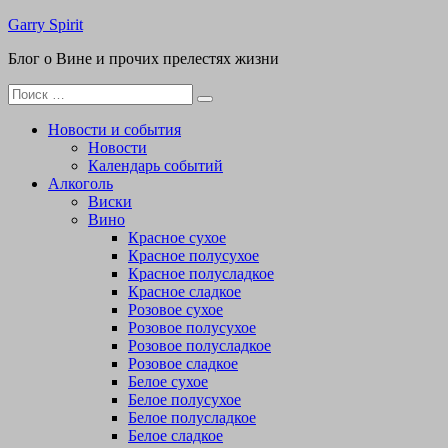
Перейти
Garry Spirit
к
Блог о Вине и прочих прелестях жизни
содержимому
Поиск
для:
Новости и события
Новости
Календарь событий
Алкоголь
Виски
Вино
Красное сухое
Красное полусухое
Красное полусладкое
Красное сладкое
Розовое сухое
Розовое полусухое
Розовое полусладкое
Розовое сладкое
Белое сухое
Белое полусухое
Белое полусладкое
Белое сладкое