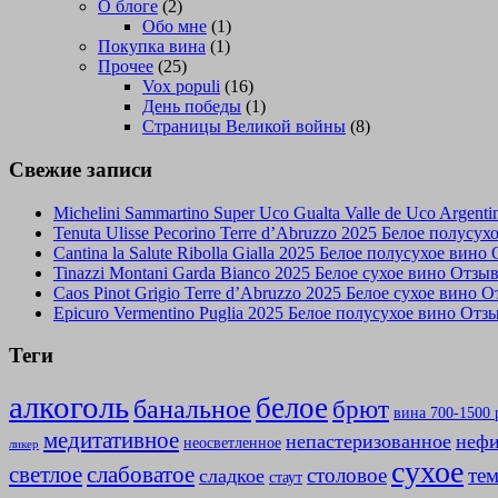
О блоге
(2)
Обо мне
(1)
Покупка вина
(1)
Прочее
(25)
Vox populi
(16)
День победы
(1)
Страницы Великой войны
(8)
Свежие записи
Michelini Sammartino Super Uco Gualta Valle de Uco Argen
Tenuta Ulisse Pecorino Terre d’Abruzzo 2025 Белое полусу
Cantina la Salute Ribolla Gialla 2025 Белое полусухое вино
Tinazzi Montani Garda Bianco 2025 Белое сухое вино Отзы
Caos Pinot Grigio Terre d’Abruzzo 2025 Белое сухое вино 
Epicuro Vermentino Puglia 2025 Белое полусухое вино Отз
Теги
алкоголь
белое
банальное
брют
вина 700-1500 
медитативное
непастеризованное
нефи
неосветленное
ликер
сухое
слабоватое
светлое
столовое
те
сладкое
стаут