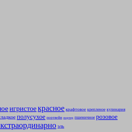
красное
ное
игристое
крафтовое
крепленое
кулинария
полусухое
розовое
сладкое
пшеничное
портвейн
портер
экстраординарно
эль