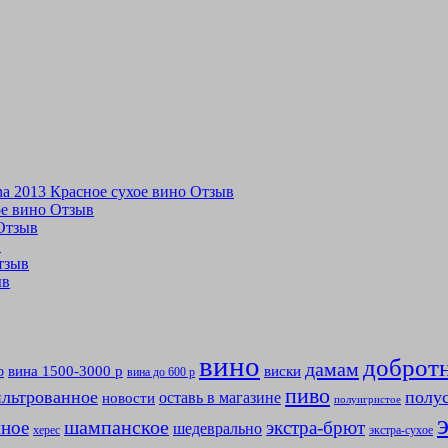
tina 2013 Красное сухое вино Отзыв
хое вино Отзыв
 Отзыв
в
Отзыв
ыв
вино
доброт
дамам
вина 1500-3000 р
виски
р
вина до 600 р
пиво
льтрованное
полу
оставь в магазине
новости
полуигристое
мное
шампанское
экстра-брют
шедеврально
херес
экстра-сухое