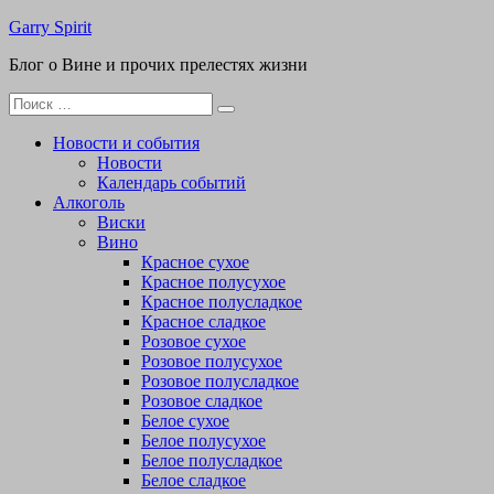
Перейти
Garry Spirit
к
Блог о Вине и прочих прелестях жизни
содержимому
Поиск
для:
Новости и события
Новости
Календарь событий
Алкоголь
Виски
Вино
Красное сухое
Красное полусухое
Красное полусладкое
Красное сладкое
Розовое сухое
Розовое полусухое
Розовое полусладкое
Розовое сладкое
Белое сухое
Белое полусухое
Белое полусладкое
Белое сладкое