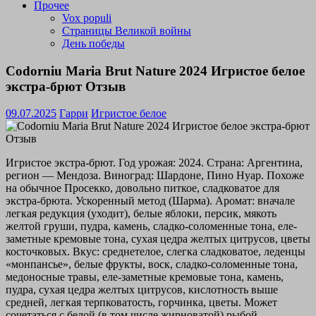
Прочее
Vox populi
Страницы Великой войны
День победы
Codorniu Maria Brut Nature 2024 Игристое белое
экстра-брют Отзыв
09.07.2025
Гарри
Игристое белое
Игристое экстра-брют. Год урожая: 2024. Страна: Аргентина,
регион — Мендоза. Виноград: Шардоне, Пино Нуар. Похоже
на обычное Просекко, довольно питкое, сладковатое для
экстра-брюта. Ускоренный метод (Шарма). Аромат: вначале
легкая редукция (уходит), белые яблоки, персик, мякоть
желтой груши, пудра, камень, сладко-соломенные тона, еле-
заметные кремовые тона, сухая цедра желтых цитрусов, цветы
косточковых. Вкус: среднетелое, слегка сладковатое, леденцы
«монпансье», белые фрукты, воск, сладко-соломенные тона,
медоносные травы, еле-заметные кремовые тона, камень,
пудра, сухая цедра желтых цитрусов, кислотность выше
средней, легкая терпковатость, горчинка, цветы. Может
сочетаться с белой (в том числе жирноватой) рыбой,