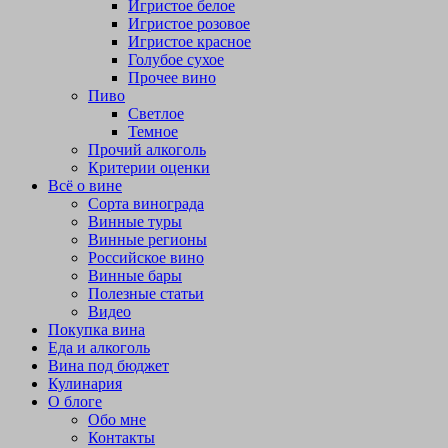
Игристое белое
Игристое розовое
Игристое красное
Голубое сухое
Прочее вино
Пиво
Светлое
Темное
Прочий алкоголь
Критерии оценки
Всё о вине
Сорта винограда
Винные туры
Винные регионы
Российское вино
Винные бары
Полезные статьи
Видео
Покупка вина
Еда и алкоголь
Вина под бюджет
Кулинария
О блоге
Обо мне
Контакты