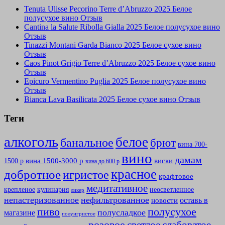
Tenuta Ulisse Pecorino Terre d’Abruzzo 2025 Белое
полусухое вино Отзыв
Cantina la Salute Ribolla Gialla 2025 Белое полусухое вино
Отзыв
Tinazzi Montani Garda Bianco 2025 Белое сухое вино
Отзыв
Caos Pinot Grigio Terre d’Abruzzo 2025 Белое сухое вино
Отзыв
Epicuro Vermentino Puglia 2025 Белое полусухое вино
Отзыв
Bianca Lava Basilicata 2025 Белое сухое вино Отзыв
Теги
алкоголь
белое
банальное
брют
вина 700-
вино
дамам
вина 1500-3000 р
виски
1500 р
вина до 600 р
красное
добротное
игристое
крафтовое
медитативное
крепленое
кулинария
неосветленное
ликер
непастеризованное
нефильтрованное
оставь в
новости
полусухое
пиво
полусладкое
магазине
полуигристое
розовое