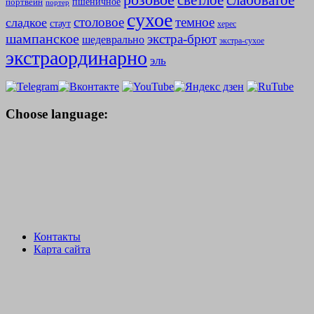
слабоватое
светлое
пшеничное
портвейн
портер
сухое
столовое
темное
сладкое
стаут
херес
шампанское
экстра-брют
шедеврально
экстра-сухое
экстраординарно
эль
Choose language:
Контакты
Карта сайта