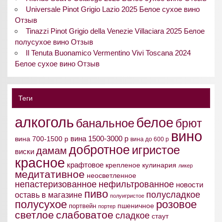
Universale Pinot Grigio Lazio 2025 Белое сухое вино
Отзыв
Tinazzi Pinot Grigio della Venezie Villaciara 2025 Белое
полусухое вино Отзыв
Il Tenuta Buonamico Vermentino Vivi Toscana 2024
Белое сухое вино Отзыв
Теги
алкоголь
белое
банальное
брют
вино
вина 1500-3000 р
вина 700-1500 р
вина до 600 р
добротное
игристое
дамам
виски
красное
крафтовое
крепленое
кулинария
ликер
медитативное
неосветленное
непастеризованное
нефильтрованное
новости
пиво
полусладкое
оставь в магазине
полуигристое
полусухое
розовое
пшеничное
портвейн
портер
светлое
слабоватое
сладкое
стаут