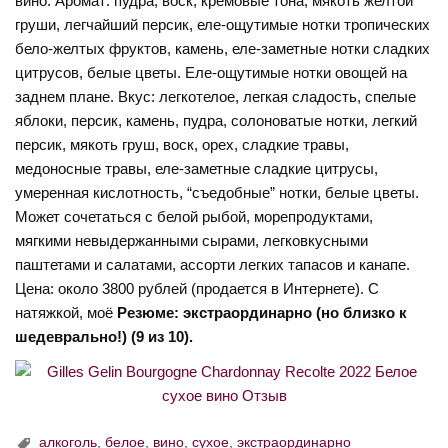
вино. Аромат: пудра, воск, кремовые тона, мякоть желтой
груши, легчайший персик, еле-ощутимые нотки тропических
бело-желтых фруктов, камень, еле-заметные нотки сладких
цитрусов, белые цветы. Еле-ощутимые нотки овощей на
заднем плане. Вкус: легкотелое, легкая сладость, спелые
яблоки, персик, камень, пудра, солоноватые нотки, легкий
персик, мякоть груш, воск, орех, сладкие травы,
медоносные травы, еле-заметные сладкие цитрусы,
умеренная кислотность, “съедобные” нотки, белые цветы.
Может сочетаться с белой рыбой, морепродуктами,
мягкими невыдержанными сырами, легковкусными
паштетами и салатами, ассорти легких тапасов и канапе.
Цена: около 3800 рублей (продается в Интернете). С
натяжкой, моё
Резюме: экстраординарно (но близко к
шедеврально!) (9 из 10).
алкоголь
,
белое
,
вино
,
сухое
,
экстраординарно