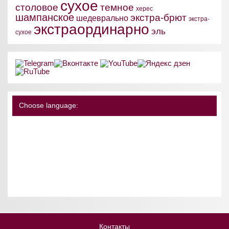
сухое
столовое
темное
херес
шампанское
экстра-брют
шедеврально
экстра-
экстраординарно
эль
сухое
Choose language:
Контакты