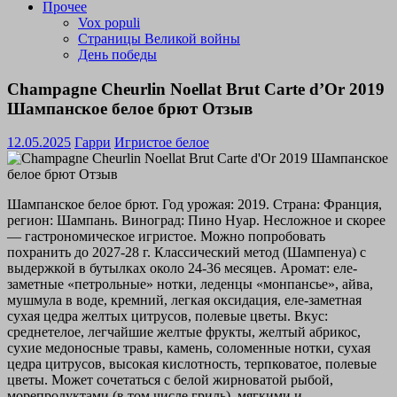
Прочее
Vox populi
Страницы Великой войны
День победы
Champagne Cheurlin Noellat Brut Carte d’Or 2019
Шампанское белое брют Отзыв
12.05.2025
Гарри
Игристое белое
Шампанское белое брют. Год урожая: 2019. Страна: Франция,
регион: Шампань. Виноград: Пино Нуар. Несложное и скорее
— гастрономическое игристое. Можно попробовать
похранить до 2027-28 г. Классический метод (Шампенуа) с
выдержкой в бутылках около 24-36 месяцев. Аромат: еле-
заметные «петрольные» нотки, леденцы «монпансье», айва,
мушмула в воде, кремний, легкая оксидация, еле-заметная
сухая цедра желтых цитрусов, полевые цветы. Вкус:
среднетелое, легчайшие желтые фрукты, желтый абрикос,
сухие медоносные травы, камень, соломенные нотки, сухая
цедра цитрусов, высокая кислотность, терпковатое, полевые
цветы. Может сочетаться с белой жирноватой рыбой,
морепродуктами (в том числе гриль), мягкими и