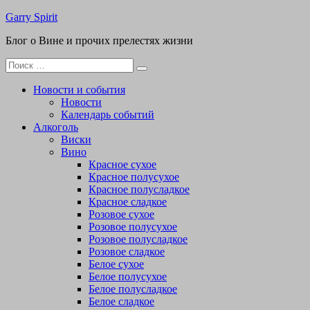
Перейти
Garry Spirit
к
Блог о Вине и прочих прелестях жизни
содержимому
Поиск
для:
Новости и события
Новости
Календарь событий
Алкоголь
Виски
Вино
Красное сухое
Красное полусухое
Красное полусладкое
Красное сладкое
Розовое сухое
Розовое полусухое
Розовое полусладкое
Розовое сладкое
Белое сухое
Белое полусухое
Белое полусладкое
Белое сладкое