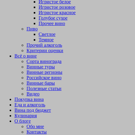
Игристое белое
Игристое розовое
Игристое красное
Голубое сухое
Прочее вино
Пиво
Светлое
Темное
Прочий алкоголь
Критерии оценки
Всё о вине
Сорта винограда
Винные туры
Винные регионы
Российское вино
Винные бары
Полезные статьи
Видео
Покупка вина
Еда и алкоголь
Вина под бюджет
Кулинария
О блоге
Обо мне
Контакты