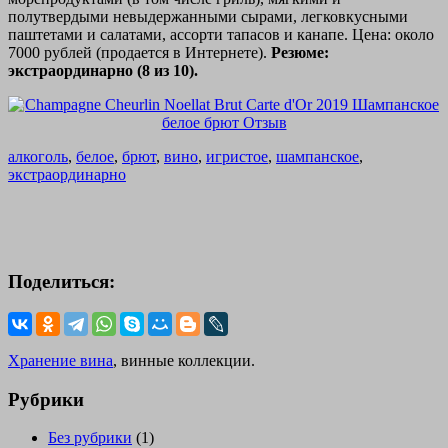
полутвердыми невыдержанными сырами, легковкусными
паштетами и салатами, ассорти тапасов и канапе. Цена: около
7000 рублей (продается в Интернете).
Резюме:
экстраординарно (8 из 10).
алкоголь
,
белое
,
брют
,
вино
,
игристое
,
шампанское
,
экстраординарно
Поделиться:
Хранение вина
, винные коллекции.
Рубрики
Без рубрики
(1)