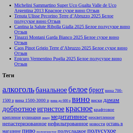
Michelini Sammartino Super Uco Gualta Valle de Uco
Argentina 2013 Красное сухое вино Отзыв
Tenuta Ulisse Pecorino Terre d’Abruzzo 2025 Белое
полусухое вино Отзыв
Cantina la Salute Ribolla Gialla 2025 Белое полусухое вино
Отзыв
Tinazzi Montani Garda Bianco 2025 Белое сухое вино
Отзыв
Caos Pinot Grigio Terre d’Abruzzo 2025 Белое сухое вино
Отзыв
Epicuro Vermentino Puglia 2025 Белое полусухое вино
Отзыв
Теги
алкоголь
белое
банальное
брют
вина 700-
вино
дамам
вина 1500-3000 р
виски
1500 р
вина до 600 р
красное
добротное
игристое
крафтовое
медитативное
крепленое
кулинария
неосветленное
ликер
непастеризованное
нефильтрованное
оставь в
новости
полусухое
пиво
полусладкое
магазине
полуигристое