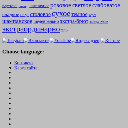
розовое
слабоватое
светлое
пшеничное
портвейн
портер
сухое
столовое
темное
сладкое
стаут
херес
шампанское
экстра-брют
шедеврально
экстра-сухое
экстраординарно
эль
Choose language:
Контакты
Карта сайта