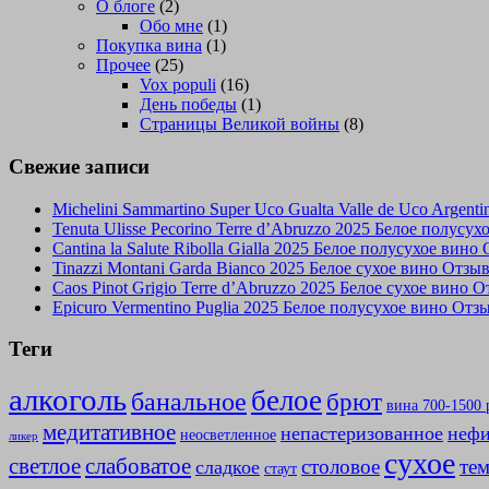
О блоге
(2)
Обо мне
(1)
Покупка вина
(1)
Прочее
(25)
Vox populi
(16)
День победы
(1)
Страницы Великой войны
(8)
Свежие записи
Michelini Sammartino Super Uco Gualta Valle de Uco Argen
Tenuta Ulisse Pecorino Terre d’Abruzzo 2025 Белое полусу
Cantina la Salute Ribolla Gialla 2025 Белое полусухое вино
Tinazzi Montani Garda Bianco 2025 Белое сухое вино Отзы
Caos Pinot Grigio Terre d’Abruzzo 2025 Белое сухое вино 
Epicuro Vermentino Puglia 2025 Белое полусухое вино Отз
Теги
алкоголь
белое
банальное
брют
вина 700-1500 
медитативное
непастеризованное
нефи
неосветленное
ликер
сухое
слабоватое
светлое
столовое
те
сладкое
стаут