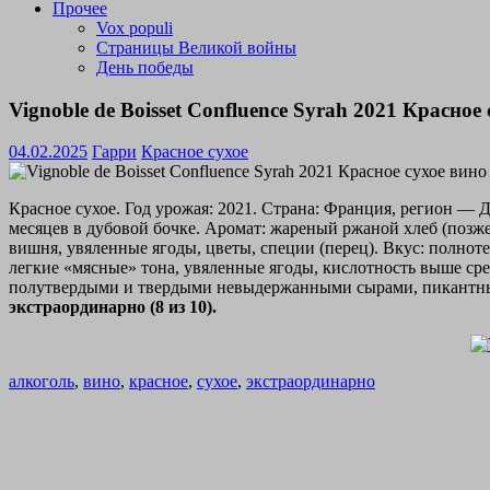
Прочее
Vox populi
Страницы Великой войны
День победы
Vignoble de Boisset Confluence Syrah 2021 Красное
04.02.2025
Гарри
Красное сухое
Красное сухое. Год урожая: 2021. Страна: Франция, регион — 
месяцев в дубовой бочке. Аромат: жареный ржаной хлеб (позже
вишня, увяленные ягоды, цветы, специи (перец). Вкус: полноте
легкие «мясные» тона, увяленные ягоды, кислотность выше сре
полутвердыми и твердыми невыдержанными сырами, пикантными
экстраординарно (8 из 10).
алкоголь
,
вино
,
красное
,
сухое
,
экстраординарно