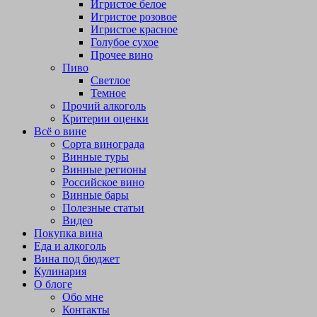
Игристое белое
Игристое розовое
Игристое красное
Голубое сухое
Прочее вино
Пиво
Светлое
Темное
Прочий алкоголь
Критерии оценки
Всё о вине
Сорта винограда
Винные туры
Винные регионы
Российское вино
Винные бары
Полезные статьи
Видео
Покупка вина
Еда и алкоголь
Вина под бюджет
Кулинария
О блоге
Обо мне
Контакты