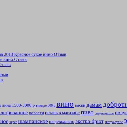
tina 2013 Красное сухое вино Отзыв
хое вино Отзыв
 Отзыв
в
Отзыв
ыв
вино
доброт
дамам
вина 1500-3000 р
виски
р
вина до 600 р
пиво
льтрованное
полу
оставь в магазине
новости
полуигристое
мное
шампанское
экстра-брют
шедеврально
херес
экстра-сухое