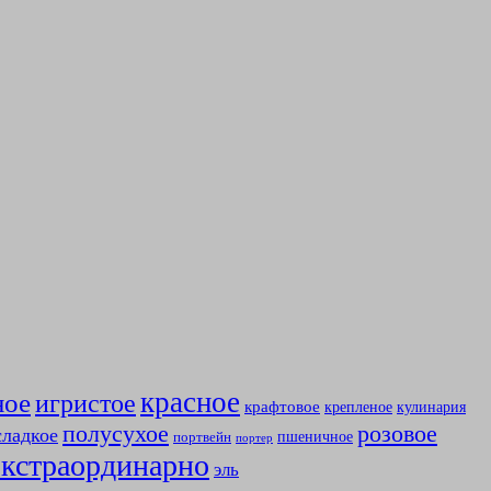
красное
ное
игристое
крафтовое
крепленое
кулинария
полусухое
розовое
сладкое
пшеничное
портвейн
портер
экстраординарно
эль