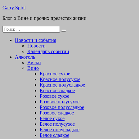
Перейти
Garry Spirit
к
Блог о Вине и прочих прелестях жизни
содержимому
Поиск
для:
Новости и события
Новости
Календарь событий
Алкоголь
Виски
Вино
Красное сухое
Красное полусухое
Красное полусладкое
Красное сладкое
Розовое сухое
Розовое полусухое
Розовое полусладкое
Розовое сладкое
Белое сухое
Белое полусухое
Белое полусладкое
Белое сладкое