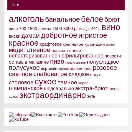
Теги
алкоголь
белое
банальное
брют
вино
вина 1500-3000 р
вина 700-1500 р
вина до 600 р
добротное
игристое
дамам
виски
красное
крафтовое
крепленое
кулинария
ликер
медитативное
неосветленное
непастеризованное
нефильтрованное
новости
пиво
полусладкое
оставь в магазине
полуигристое
полусухое
розовое
пшеничное
портвейн
портер
светлое
слабоватое
сладкое
стаут
сухое
столовое
темное
херес
шампанское
экстра-брют
шедеврально
экстра-
экстраординарно
эль
сухое