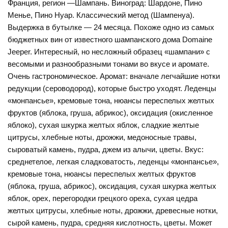
Франция, регион —Шампань. Виноград: Шардоне, Пино
Менье, Пино Нуар. Классический метод (Шампенуа).
Выдержка в бутылке — 24 месяца. Похоже одно из самых
бюджетных вин от известного шампанского дома Domaine
Jeeper. Интересный, но несложный образец «шампани» с
весомыми и разнообразными тонами во вкусе и аромате.
Очень гастрономическое. Аромат: вначале легчайшие нотки
редукции (сероводород), которые быстро уходят. Леденцы
«монпансье», кремовые тона, нюансы переспелых желтых
фруктов (яблока, груша, абрикос), оксидация (окисленное
яблоко), сухая шкурка желтых яблок, сладкие желтые
цитрусы, хлебные ноты, дрожжи, медоносные травы,
сыроватый камень, пудра, джем из алычи, цветы. Вкус:
среднетелое, легкая сладковатость, леденцы «монпансье»,
кремовые тона, нюансы переспелых желтых фруктов
(яблока, груша, абрикос), оксидация, сухая шкурка желтых
яблок, орех, перегородки грецкого ореха, сухая цедра
желтых цитрусы, хлебные ноты, дрожжи, древесные нотки,
сырой камень, пудра, средняя кислотность, цветы. Может