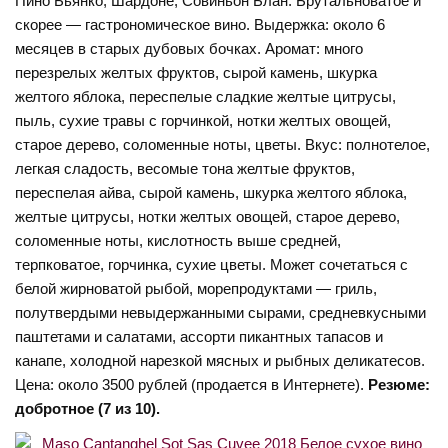
Пино Бьянко, Шардоне, Совиньон Блан. Брутальноватое и
скорее — гастрономическое вино. Выдержка: около 6
месяцев в старых дубовых бочках. Аромат: много
перезрелых желтых фруктов, сырой камень, шкурка
желтого яблока, переспелые сладкие желтые цитрусы,
пыль, сухие травы с горчинкой, нотки желтых овощей,
старое дерево, соломенные ноты, цветы. Вкус: полнотелое,
легкая сладость, весомые тона желтые фруктов,
переспелая айва, сырой камень, шкурка желтого яблока,
желтые цитрусы, нотки желтых овощей, старое дерево,
соломенные ноты, кислотность выше средней,
терпковатое, горчинка, сухие цветы. Может сочетаться с
белой жирноватой рыбой, морепродуктами — гриль,
полутвердыми невыдержанными сырами, средневкусными
паштетами и салатами, ассорти пикантных тапасов и
канапе, холодной нарезкой мясных и рыбных деликатесов.
Цена: около 3500 рублей (продается в Интернете).
Резюме:
добротное (7 из 10).