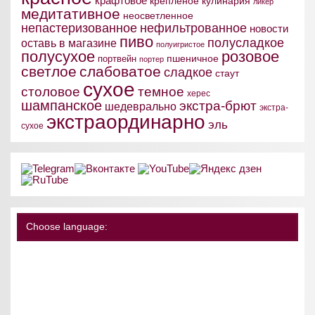
крафтовое
крепленое
кулинария
ликер
медитативное
неосветленное
непастеризованное
нефильтрованное
новости
пиво
полусладкое
оставь в магазине
полуигристое
полусухое
розовое
пшеничное
портвейн
портер
светлое
слабоватое
сладкое
стаут
сухое
столовое
темное
херес
шампанское
экстра-брют
шедеврально
экстра-
экстраординарно
эль
сухое
Choose language: