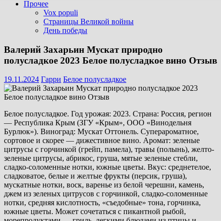
Прочее
Vox populi
Страницы Великой войны
День победы
Валерий Захарьин Мускат природно
полусладкое 2023 Белое полусладкое вино Отзыв
19.11.2024
Гарри
Белое полусладкое
Белое полусладкое. Год урожая: 2023. Страна: Россия, регион
— Республика Крым (ЗГУ «Крым», ООО «Винодельня
Бурлюк»). Виноград: Мускат Оттонель. Суперароматное,
сортовое и скорее — дижестивное вино. Аромат: зеленые
цитрусы с горчинкой (грейп, памела), травы (полынь), желто-
зеленые цитрусы, абрикос, груша, мятые зеленые стебли,
сладко-соломенные нотки, южные цветы. Вкус: среднетелое,
сладковатое, белые и желтые фрукты (персик, груша),
мускатные нотки, воск, варенье из белой черешни, камень,
джем из зеленых цитрусов с горчинкой, сладко-соломенные
нотки, средняя кислотность, «съедобные» тона, горчинка,
южные цветы. Может сочетаться с пикантной рыбой,
морепродуктами — гриль, легкими блюдами из птицы и