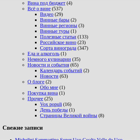
Вина под бюджет
(4)
Всё о вине
(537)
Видео
(29)
Винные бары
(2)
Винные регионы
(3)
Винные туры
(1)
Полезные статьи
(133)
Российское вино
(23)
Сорта винограда
(347)
Еда и алкоголь
(1)
Немного кулинарии
(35)
Новости и события
(65)
Календарь событий
(2)
Новости
(63)
О блоге
(2)
Обо мне
(1)
Покупка вина
(1)
Прочее
(25)
Vox populi
(16)
День победы
(1)
Страницы Великой войны
(8)
Свежие записи
Michelini Sammartino Super Uco Gualta Valle de Uco