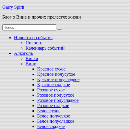
Перейти
Garry Spirit
к
Блог о Вине и прочих прелестях жизни
содержимому
Поиск
для:
Новости и события
Новости
Календарь событий
Алкоголь
Виски
Вино
Красное сухое
Красное полусухое
Красное полусладкое
Красное сладкое
Розовое сухое
Розовое полусухое
Розовое полусладкое
Розовое сладкое
Белое сухое
Белое полусухое
Белое полусладкое
Белое сладкое