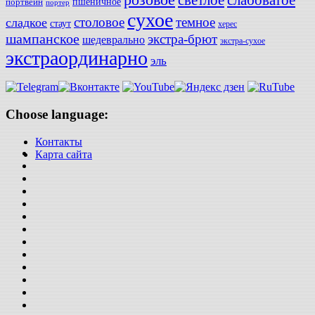
слабоватое
светлое
пшеничное
портвейн
портер
сухое
столовое
темное
сладкое
стаут
херес
шампанское
экстра-брют
шедеврально
экстра-сухое
экстраординарно
эль
Choose language:
Контакты
Карта сайта