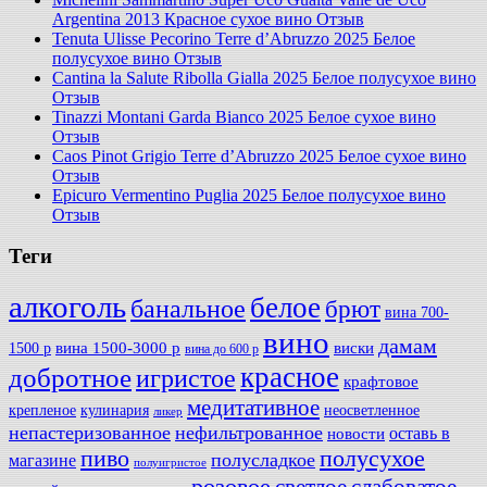
Argentina 2013 Красное сухое вино Отзыв
Tenuta Ulisse Pecorino Terre d’Abruzzo 2025 Белое
полусухое вино Отзыв
Cantina la Salute Ribolla Gialla 2025 Белое полусухое вино
Отзыв
Tinazzi Montani Garda Bianco 2025 Белое сухое вино
Отзыв
Caos Pinot Grigio Terre d’Abruzzo 2025 Белое сухое вино
Отзыв
Epicuro Vermentino Puglia 2025 Белое полусухое вино
Отзыв
Теги
алкоголь
белое
банальное
брют
вина 700-
вино
дамам
вина 1500-3000 р
виски
1500 р
вина до 600 р
красное
добротное
игристое
крафтовое
медитативное
крепленое
кулинария
неосветленное
ликер
непастеризованное
нефильтрованное
оставь в
новости
полусухое
пиво
полусладкое
магазине
полуигристое
розовое