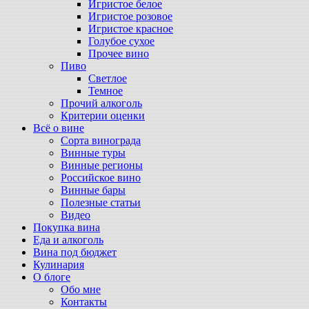
Игристое белое
Игристое розовое
Игристое красное
Голубое сухое
Прочее вино
Пиво
Светлое
Темное
Прочий алкоголь
Критерии оценки
Всё о вине
Сорта винограда
Винные туры
Винные регионы
Российское вино
Винные бары
Полезные статьи
Видео
Покупка вина
Еда и алкоголь
Вина под бюджет
Кулинария
О блоге
Обо мне
Контакты